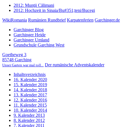
2012: Munţii Călimani
2012: Hochzeit in Sinaia/Bu#351;teni/Bucegi
WikiRomania
Rumänien Rundbrief
Karpatenferien
Garchinger.de
Garchinger Blog
Garchinger Heide
Garchinger Umland
Grundschule Garching West
Goetheweg 3
85748 Garching
Der rumänische Adventskalender
Unser Garten war mal toll...
Inhaltsverzeichnis
16. Kalender 2020
15. Kalender 2019
14. Kalender 2018
13. Kalender 2017
12. Kalender 2016
11. Kalender 2015
10. Kalender 2014
9. Kalender 2013
8. Kalender 2012
7. Kalender 2011