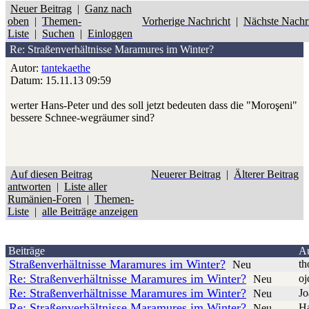
Neuer Beitrag
|
Ganz nach
oben
|
Themen-
Vorherige Nachricht
|
Nächste Nachr
Liste
|
Suchen
|
Einloggen
Re: Straßenverhältnisse Maramures im Winter?
Autor:
tantekaethe
Datum: 15.11.13 09:59
werter Hans-Peter und des soll jetzt bedeuten dass die "Moroşeni"
bessere Schnee-wegräumer sind?
Auf diesen Beitrag
Neuerer Beitrag
|
Älterer Beitrag
antworten
|
Liste aller
Rumänien-Foren
|
Themen-
Liste
|
alle Beiträge anzeigen
Beiträge
A
Straßenverhältnisse Maramures im Winter?
t
Neu
Re: Straßenverhältnisse Maramures im Winter?
oj
Neu
Re: Straßenverhältnisse Maramures im Winter?
Jo
Neu
Re: Straßenverhältnisse Maramures im Winter?
Ha
Neu