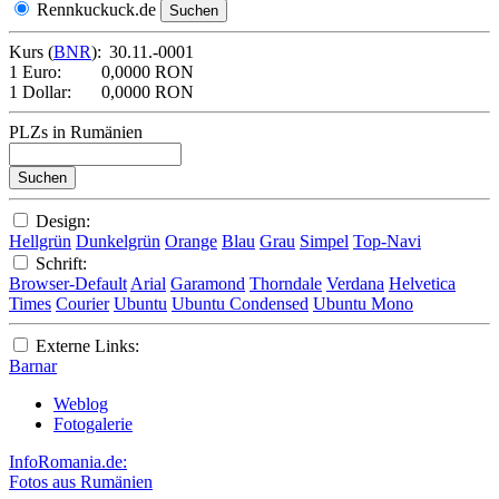
Rennkuckuck.de
Kurs (
BNR
):
30.11.-0001
1 Euro:
0,0000 RON
1 Dollar:
0,0000 RON
PLZs in Rumänien
Design:
Hellgrün
Dunkelgrün
Orange
Blau
Grau
Simpel
Top-Navi
Schrift:
Browser-Default
Arial
Garamond
Thorndale
Verdana
Helvetica
Times
Courier
Ubuntu
Ubuntu Condensed
Ubuntu Mono
Externe Links:
Barnar
Weblog
Fotogalerie
InfoRomania.de:
Fotos aus Rumänien