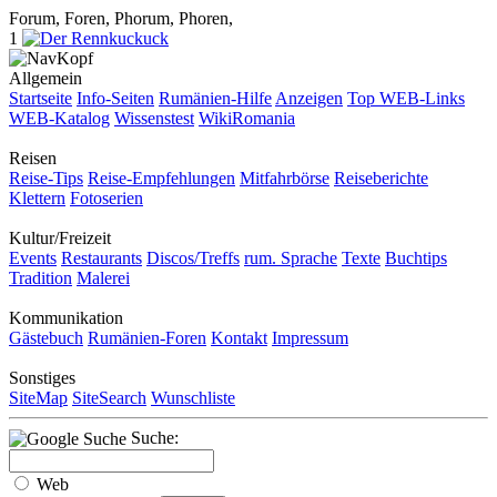
Forum, Foren, Phorum, Phoren,
1
Allgemein
Startseite
Info-Seiten
Rumänien-Hilfe
Anzeigen
Top WEB-Links
WEB-Katalog
Wissenstest
WikiRomania
Reisen
Reise-Tips
Reise-Empfehlungen
Mitfahrbörse
Reiseberichte
Klettern
Fotoserien
Kultur/Freizeit
Events
Restaurants
Discos/Treffs
rum. Sprache
Texte
Buchtips
Tradition
Malerei
Kommunikation
Gästebuch
Rumänien-Foren
Kontakt
Impressum
Sonstiges
SiteMap
SiteSearch
Wunschliste
Suche:
Web