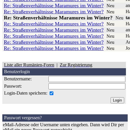
Re: Straßenverhältnisse Maramures im Winter?
an
Neu
Re: Straßenverhältnisse Maramures im Winter?
Ha
Neu
Re: Straßenverhältnisse Maramures im Winter?
ta
Neu
Re: Straßenverhältnisse Maramures im Winter?
Ha
Neu
Re: Straßenverhältnisse Maramures im Winter?
an
Neu
Re: Straßenverhältnisse Maramures im Winter?
Ha
Neu
Re: Straßenverhältnisse Maramures im Winter?
A
Neu
Re: Straßenverhältnisse Maramures im Winter?
Jo
Neu
Liste aller Rumänien-Foren
|
Zur Registrierung
Benutzerlogin
Benutzername:
Passwort:
Login-Daten speichern:
Passwort vergessen?
eMail-Adresse oder Username unten eingeben. Dann wird Dir per
eMail ein neues Passwort zugeschickt.