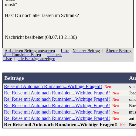
musti"
Hast Du noch alle Tassen im Schrank?
Nachricht bearbeitet (08.07.13 21:36)
Auf diesen Beitrag antworten
|
Liste
Neuerer Beitrag
|
Älterer Beitrag
aller Rumänien-Foren
|
Themen-
Liste
|
alle Beiträge anzeigen
Beiträge
Au
Reise mit Auto nach Rumänien...Wichtige Fragen!!
san
Neu
Re: Reise mit Auto nach Rumänien...Wichtige Fragen!!
Joa
Neu
Re: Reise mit Auto nach Rumänien...Wichtige Fragen!!
san
Neu
Re: Reise mit Auto nach Rumänien...Wichtige Fragen!!
Bue
Neu
Re: Reise mit Auto nach Rumänien...Wichtige Fragen!!
mus
Neu
Re: Reise mit Auto nach Rumänien...Wichtige Fragen!!
ani
Neu
Re: Reise mit Auto nach Rumänien...Wichtige Fragen!!
Bu
Neu