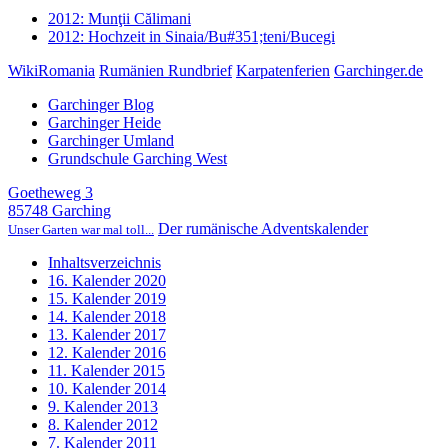
2012: Munţii Călimani
2012: Hochzeit in Sinaia/Bu#351;teni/Bucegi
WikiRomania
Rumänien Rundbrief
Karpatenferien
Garchinger.de
Garchinger Blog
Garchinger Heide
Garchinger Umland
Grundschule Garching West
Goetheweg 3
85748 Garching
Der rumänische Adventskalender
Unser Garten war mal toll...
Inhaltsverzeichnis
16. Kalender 2020
15. Kalender 2019
14. Kalender 2018
13. Kalender 2017
12. Kalender 2016
11. Kalender 2015
10. Kalender 2014
9. Kalender 2013
8. Kalender 2012
7. Kalender 2011