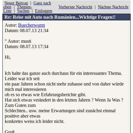
Neuer Beitrag
|
Ganz nach
oben
|
Themen-
Vorherige Nachricht
|
Nächste Nachricht
Liste
|
Suchen
|
Einloggen
Re: Reise mit Auto nach Rumänien...Wichtige Fragen!!
Autor:
Buecherwurm
Datum: 08.07.13 21:34
" Autor: musti
Datum: 08.07.13 17:34
Hi,
Ich halte das ganze auch durchaus für ein interessantes Thema.
Leider war ich seit
ein paar Jahren schon nicht mehr zuhause und von daher würde
mich mal interessieren
ob es so etwas wie Erfahrungsberichte gibt.
Hat sich etwas verändert in den letzten Jahren ? Wenn Ja Was ?
Zum Guten zum
Schlechten.. usw. meine Erwartungen sind zunächst einmal
positive aber etwas
konkretes weiss ich leider nicht.
Gruß