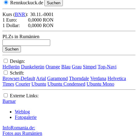
Rennkuckuck.de
Kurs (
BNR
):
30.11.-0001
1 Euro:
0,0000 RON
1 Dollar:
0,0000 RON
PLZs in Rumänien
Design:
Hellgrün
Dunkelgrün
Orange
Blau
Grau
Simpel
Top-Navi
Schrift:
Browser-Default
Arial
Garamond
Thorndale
Verdana
Helvetica
Times
Courier
Ubuntu
Ubuntu Condensed
Ubuntu Mono
Externe Links:
Barnar
Weblog
Fotogalerie
InfoRomania.de:
Fotos aus Rumänien