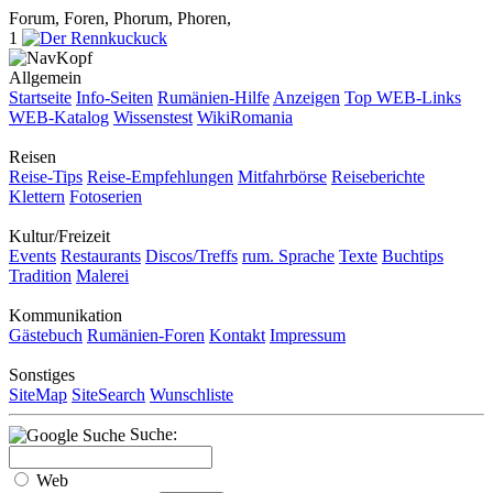
Forum, Foren, Phorum, Phoren,
1
Allgemein
Startseite
Info-Seiten
Rumänien-Hilfe
Anzeigen
Top WEB-Links
WEB-Katalog
Wissenstest
WikiRomania
Reisen
Reise-Tips
Reise-Empfehlungen
Mitfahrbörse
Reiseberichte
Klettern
Fotoserien
Kultur/Freizeit
Events
Restaurants
Discos/Treffs
rum. Sprache
Texte
Buchtips
Tradition
Malerei
Kommunikation
Gästebuch
Rumänien-Foren
Kontakt
Impressum
Sonstiges
SiteMap
SiteSearch
Wunschliste
Suche:
Web