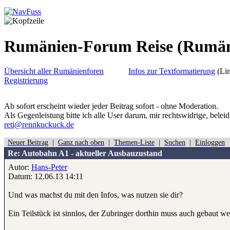
Rumänien-Forum Reise
(Rumän
Übersicht aller Rumänienforen
Infos zur Textformatierung
(Lin
Registrierung
Ab sofort erscheint wieder jeder Beitrag sofort - ohne Moderation.
Als Gegenleistung bitte ich alle User darum, mir rechtswidrige, belei
reti@rennkuckuck.de
Neuer Beitrag
|
Ganz nach oben
|
Themen-Liste
|
Suchen
|
Einloggen
Re: Autobahn A1 - aktueller Ausbauzustand
Autor:
Hans-Peter
Datum: 12.06.13 14:11
Und was machst du mit den Infos, was nutzen sie dir?
Ein Teilstück ist sinnlos, der Zubringer dorthin muss auch gebaut we