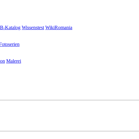
-Katalog
Wissenstest
WikiRomania
Fotoserien
ion
Malerei