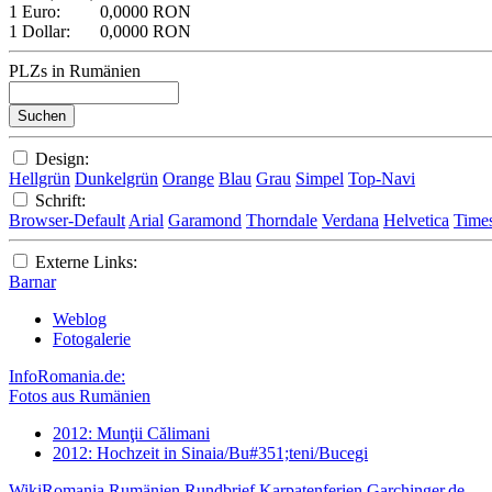
1 Euro:
0,0000 RON
1 Dollar:
0,0000 RON
PLZs in Rumänien
Design:
Hellgrün
Dunkelgrün
Orange
Blau
Grau
Simpel
Top-Navi
Schrift:
Browser-Default
Arial
Garamond
Thorndale
Verdana
Helvetica
Time
Externe Links:
Barnar
Weblog
Fotogalerie
InfoRomania.de:
Fotos aus Rumänien
2012: Munţii Călimani
2012: Hochzeit in Sinaia/Bu#351;teni/Bucegi
WikiRomania
Rumänien Rundbrief
Karpatenferien
Garchinger.de