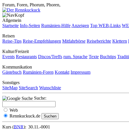
Forum, Foren, Phorum, Phoren,
Allgemein
Startseite
Info-Seiten
Rumänien-Hilfe
Anzeigen
Top WEB-Links
WEB
Reisen
Reise-Tips
Reise-Empfehlungen
Mitfahrbörse
Reiseberichte
Klettern
Kultur/Freizeit
Events
Restaurants
Discos/Treffs
rum. Sprache
Texte
Buchtips
Tradit
Kommunikation
Gästebuch
Rumänien-Foren
Kontakt
Impressum
Sonstiges
SiteMap
SiteSearch
Wunschliste
Suche:
Web
Rennkuckuck.de
Kurs (
BNR
):
30.11.-0001