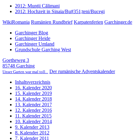
2012: Munţii Călimani
2012: Hochzeit in Sinaia/Bu#351;teni/Bucegi
WikiRomania
Rumänien Rundbrief
Karpatenferien
Garchinger.de
Garchinger Blog
Garchinger Heide
Garchinger Umland
Grundschule Garching West
Goetheweg 3
85748 Garching
Der rumänische Adventskalender
Unser Garten war mal toll...
Inhaltsverzeichnis
16. Kalender 2020
15. Kalender 2019
14. Kalender 2018
13. Kalender 2017
12. Kalender 2016
11. Kalender 2015
10. Kalender 2014
9. Kalender 2013
8. Kalender 2012
7. Kalender 2011