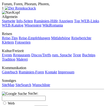
Forum, Foren, Phorum, Phoren,
1
Allgemein
Startseite
Info-Seiten
Rumänien-Hilfe
Anzeigen
Top WEB-Links
WEB-Katalog
Wissenstest
WikiRomania
Reisen
Reise-Tips
Reise-Empfehlungen
Mitfahrbörse
Reiseberichte
Klettern
Fotoserien
Kultur/Freizeit
Events
Restaurants
Discos/Treffs
rum. Sprache
Texte
Buchtips
Tradition
Malerei
Kommunikation
Gästebuch
Rumänien-Foren
Kontakt
Impressum
Sonstiges
SiteMap
SiteSearch
Wunschliste
Suche:
Web