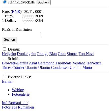
Rennkuckuck.de
Kurs (
BNR
):
30.11.-0001
1 Euro:
0,0000 RON
1 Dollar:
0,0000 RON
PLZs in Rumänien
Design:
Hellgrün
Dunkelgrün
Orange
Blau
Grau
Simpel
Top-Navi
Schrift:
Browser-Default
Arial
Garamond
Thorndale
Verdana
Helvetica
Times
Courier
Ubuntu
Ubuntu Condensed
Ubuntu Mono
Externe Links:
Barnar
Weblog
Fotogalerie
InfoRomania.de:
Fotos aus Rumänien