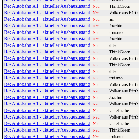
Re: Autobahn A1 - aktueller Ausbauzustand
ThinkGreen
Neu
Re: Autobahn A1 - aktueller Ausbauzustand
Volker aus Fürth
Neu
Re: Autobahn A1 - aktueller Ausbauzustand
ani
Neu
Re: Autobahn A1 - aktueller Ausbauzustand
Joachim
Neu
Re: Autobahn A1 - aktueller Ausbauzustand
truismo
Neu
Re: Autobahn A1 - aktueller Ausbauzustand
Joachim
Neu
Re: Autobahn A1 - aktueller Ausbauzustand
ditsch
Neu
Re: Autobahn A1 - aktueller Ausbauzustand
ThinkGreen
Neu
Re: Autobahn A1 - aktueller Ausbauzustand
Volker aus Fürth
Neu
Re: Autobahn A1 - aktueller Ausbauzustand
ThinkGreen
Neu
Re: Autobahn A1 - aktueller Ausbauzustand
ditsch
Neu
Re: Autobahn A1 - aktueller Ausbauzustand
truismo
Neu
Re: Autobahn A1 - aktueller Ausbauzustand
Volker aus Fürth
Neu
Re: Autobahn A1 - aktueller Ausbauzustand
Volker aus Fürth
Neu
Re: Autobahn A1 - aktueller Ausbauzustand
Joachim
Neu
Re: Autobahn A1 - aktueller Ausbauzustand
Volker aus Fürth
Neu
Re: Autobahn A1 - aktueller Ausbauzustand
tantekaethe
Neu
Re: Autobahn A1 - aktueller Ausbauzustand
Volker aus Fürth
Neu
Re: Autobahn A1 - aktueller Ausbauzustand
tantekaethe
Neu
Re: Autobahn A1 - aktueller Ausbauzustand
ThinkGreen
Neu
Re: Autobahn A1 - aktueller Ausbauzustand
truismo
Neu