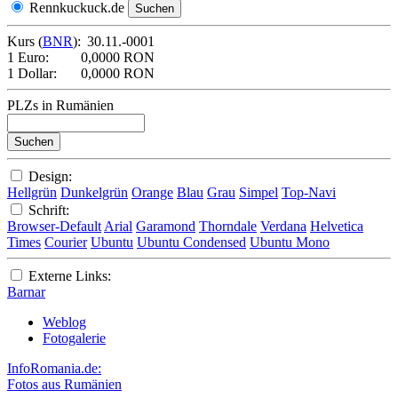
Rennkuckuck.de
Kurs (
BNR
):
30.11.-0001
1 Euro:
0,0000 RON
1 Dollar:
0,0000 RON
PLZs in Rumänien
Design:
Hellgrün
Dunkelgrün
Orange
Blau
Grau
Simpel
Top-Navi
Schrift:
Browser-Default
Arial
Garamond
Thorndale
Verdana
Helvetica
Times
Courier
Ubuntu
Ubuntu Condensed
Ubuntu Mono
Externe Links:
Barnar
Weblog
Fotogalerie
InfoRomania.de:
Fotos aus Rumänien