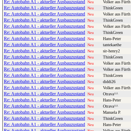
Re: Autobahn A1 - aktueller Ausbauzustand
Volker aus Fürth
Neu
Re: Autobahn A1 - aktueller Ausbauzustand
ThinkGreen
Neu
Re: Autobahn A1 - aktueller Ausbauzustand
Volker aus Fürth
Neu
Re: Autobahn A1 - aktueller Ausbauzustand
ThinkGreen
Neu
Re: Autobahn A1 - aktueller Ausbauzustand
Volker aus Fürth
Neu
Re: Autobahn A1 - aktueller Ausbauzustand
ThinkGreen
Neu
Re: Autobahn A1 - aktueller Ausbauzustand
Hans-Peter
Neu
Re: Autobahn A1 - aktueller Ausbauzustand
tantekaethe
Neu
Re: Autobahn A1 - aktueller Ausbauzustand
sir-henry2
Neu
Re: Autobahn A1 - aktueller Ausbauzustand
ThinkGreen
Neu
Re: Autobahn A1 - aktueller Ausbauzustand
Volker aus Fürth
Neu
Re: Autobahn A1 - aktueller Ausbauzustand
Volker aus Fürth
Neu
Re: Autobahn A1 - aktueller Ausbauzustand
ThinkGreen
Neu
Re: Autobahn A1 - aktueller Ausbauzustand
diddi26
Neu
Re: Autobahn A1 - aktueller Ausbauzustand
Volker aus Fürth
Neu
Re: Autobahn A1 - aktueller Ausbauzustand
Otrava^^
Neu
Re: Autobahn A1 - aktueller Ausbauzustand
Hans-Peter
Neu
Re: Autobahn A1 - aktueller Ausbauzustand
Otrava^^
Neu
Re: Autobahn A1 - aktueller Ausbauzustand
Manuela P.
Neu
Re: Autobahn A1 - aktueller Ausbauzustand
ThinkGreen
Neu
Re: Autobahn A1 - aktueller Ausbauzustand
Hans-Peter
Neu
Re: Autobahn A1 - aktueller Ausbauzustand
Volker aus Fürth
Neu