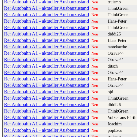
Re: Autobahn A1 - aktueller Ausbauzustand
truismo
Neu
Re: Autobahn A1 - aktueller Ausbauzustand
ThinkGreen
Neu
Re: Autobahn A1 - aktueller Ausbauzustand
ThinkGreen
Neu
Re: Autobahn A1 - aktueller Ausbauzustand
Hans-Peter
Neu
Re: Autobahn A1 - aktueller Ausbauzustand
ThinkGreen
Neu
Re: Autobahn A1 - aktueller Ausbauzustand
diddi26
Neu
Re: Autobahn A1 - aktueller Ausbauzustand
Hans-Peter
Neu
Re: Autobahn A1 - aktueller Ausbauzustand
tantekaethe
Neu
Re: Autobahn A1 - aktueller Ausbauzustand
Otrava^^
Neu
Re: Autobahn A1 - aktueller Ausbauzustand
Otrava^^
Neu
Re: Autobahn A1 - aktueller Ausbauzustand
ditsch
Neu
Re: Autobahn A1 - aktueller Ausbauzustand
Otrava^^
Neu
Re: Autobahn A1 - aktueller Ausbauzustand
Hans-Peter
Neu
Re: Autobahn A1 - aktueller Ausbauzustand
Otrava^^
Neu
Re: Autobahn A1 - aktueller Ausbauzustand
ojd
Neu
Re: Autobahn A1 - aktueller Ausbauzustand
ThinkGreen
Neu
Re: Autobahn A1 - aktueller Ausbauzustand
diddi26
Neu
Re: Autobahn A1 - aktueller Ausbauzustand
ThinkGreen
Neu
Re: Autobahn A1 - aktueller Ausbauzustand
Volker aus Fürth
Neu
Re: Autobahn A1 - aktueller Ausbauzustand
Joachim
Neu
Re: Autobahn A1 - aktueller Ausbauzustand
popEscu
Neu
Re: Autobahn A1 - aktueller Ausbauzustand
truismo
Neu