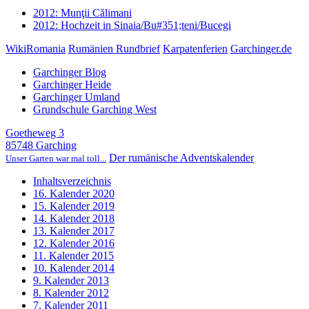
2012: Munţii Călimani
2012: Hochzeit in Sinaia/Bu#351;teni/Bucegi
WikiRomania
Rumänien Rundbrief
Karpatenferien
Garchinger.de
Garchinger Blog
Garchinger Heide
Garchinger Umland
Grundschule Garching West
Goetheweg 3
85748 Garching
Der rumänische Adventskalender
Unser Garten war mal toll...
Inhaltsverzeichnis
16. Kalender 2020
15. Kalender 2019
14. Kalender 2018
13. Kalender 2017
12. Kalender 2016
11. Kalender 2015
10. Kalender 2014
9. Kalender 2013
8. Kalender 2012
7. Kalender 2011