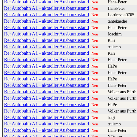
Re: Autobahn A1 - aktueller Ausbauzustand
Hans-Peter
Neu
Re: Autobahn A1 - aktueller Ausbauzustand
HansPeter
Neu
Re: Autobahn A1 - aktueller Ausbauzustand
Lordrevan0705
Neu
Re: Autobahn A1 - aktueller Ausbauzustand
tantekaethe
Neu
Re: Autobahn A1 - aktueller Ausbauzustand
Hans-Peter
Neu
Re: Autobahn A1 - aktueller Ausbauzustand
Joachim
Neu
Re: Autobahn A1 - aktueller Ausbauzustand
Kari
Neu
Re: Autobahn A1 - aktueller Ausbauzustand
truismo
Neu
Re: Autobahn A1 - aktueller Ausbauzustand
Kari
Neu
Re: Autobahn A1 - aktueller Ausbauzustand
Hans-Peter
Neu
Re: Autobahn A1 - aktueller Ausbauzustand
HaPe
Neu
Re: Autobahn A1 - aktueller Ausbauzustand
Hans-Peter
Neu
Re: Autobahn A1 - aktueller Ausbauzustand
HaPe
Neu
Re: Autobahn A1 - aktueller Ausbauzustand
Hans-Peter
Neu
Re: Autobahn A1 - aktueller Ausbauzustand
Volker aus Fürth
Neu
Re: Autobahn A1 - aktueller Ausbauzustand
Volker aus Fürth
Neu
Re: Autobahn A1 - aktueller Ausbauzustand
HaPe
Neu
Re: Autobahn A1 - aktueller Ausbauzustand
Volker aus Fürth
Neu
Re: Autobahn A1 - aktueller Ausbauzustand
hagi
Neu
Re: Autobahn A1 - aktueller Ausbauzustand
truismo
Neu
Re: Autobahn A1 - aktueller Ausbauzustand
Hans-Peter
Neu
Re: Autobahn A1 - aktueller Ausbauzustand
XTramp
Neu