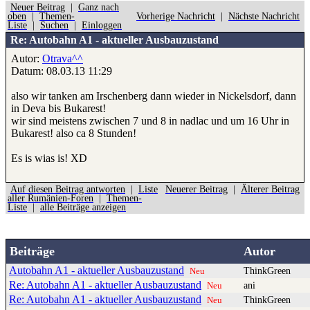
Neuer Beitrag
|
Ganz nach
oben
|
Themen-
Vorherige Nachricht
|
Nächste Nachricht
Liste
|
Suchen
|
Einloggen
Re: Autobahn A1 - aktueller Ausbauzustand
Autor:
Otrava^^
Datum: 08.03.13 11:29
also wir tanken am Irschenberg dann wieder in Nickelsdorf, dann
in Deva bis Bukarest!
wir sind meistens zwischen 7 und 8 in nadlac und um 16 Uhr in
Bukarest! also ca 8 Stunden!
Es is wias is! XD
Auf diesen Beitrag antworten
|
Liste
Neuerer Beitrag
|
Älterer Beitrag
aller Rumänien-Foren
|
Themen-
Liste
|
alle Beiträge anzeigen
Beiträge
Autor
Autobahn A1 - aktueller Ausbauzustand
ThinkGreen
Neu
Re: Autobahn A1 - aktueller Ausbauzustand
ani
Neu
Re: Autobahn A1 - aktueller Ausbauzustand
ThinkGreen
Neu