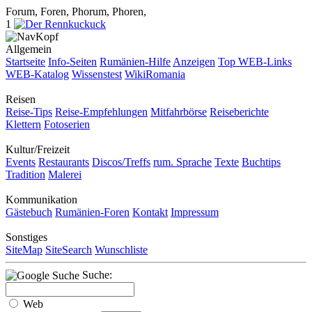
Forum, Foren, Phorum, Phoren,
1
Allgemein
Startseite
Info-Seiten
Rumänien-Hilfe
Anzeigen
Top WEB-Links
WEB-Katalog
Wissenstest
WikiRomania
Reisen
Reise-Tips
Reise-Empfehlungen
Mitfahrbörse
Reiseberichte
Klettern
Fotoserien
Kultur/Freizeit
Events
Restaurants
Discos/Treffs
rum. Sprache
Texte
Buchtips
Tradition
Malerei
Kommunikation
Gästebuch
Rumänien-Foren
Kontakt
Impressum
Sonstiges
SiteMap
SiteSearch
Wunschliste
Suche:
Web