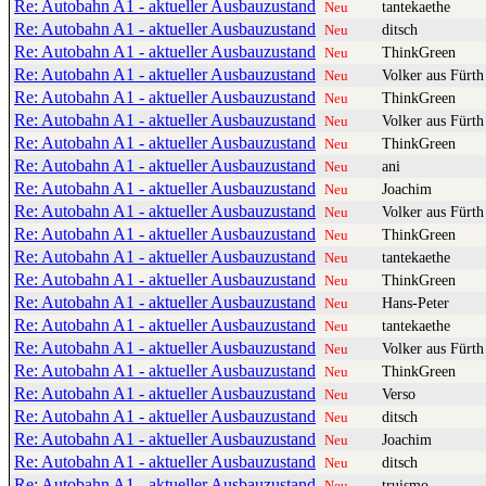
Re: Autobahn A1 - aktueller Ausbauzustand
tantekaethe
Neu
Re: Autobahn A1 - aktueller Ausbauzustand
ditsch
Neu
Re: Autobahn A1 - aktueller Ausbauzustand
ThinkGreen
Neu
Re: Autobahn A1 - aktueller Ausbauzustand
Volker aus Fürth
Neu
Re: Autobahn A1 - aktueller Ausbauzustand
ThinkGreen
Neu
Re: Autobahn A1 - aktueller Ausbauzustand
Volker aus Fürth
Neu
Re: Autobahn A1 - aktueller Ausbauzustand
ThinkGreen
Neu
Re: Autobahn A1 - aktueller Ausbauzustand
ani
Neu
Re: Autobahn A1 - aktueller Ausbauzustand
Joachim
Neu
Re: Autobahn A1 - aktueller Ausbauzustand
Volker aus Fürth
Neu
Re: Autobahn A1 - aktueller Ausbauzustand
ThinkGreen
Neu
Re: Autobahn A1 - aktueller Ausbauzustand
tantekaethe
Neu
Re: Autobahn A1 - aktueller Ausbauzustand
ThinkGreen
Neu
Re: Autobahn A1 - aktueller Ausbauzustand
Hans-Peter
Neu
Re: Autobahn A1 - aktueller Ausbauzustand
tantekaethe
Neu
Re: Autobahn A1 - aktueller Ausbauzustand
Volker aus Fürth
Neu
Re: Autobahn A1 - aktueller Ausbauzustand
ThinkGreen
Neu
Re: Autobahn A1 - aktueller Ausbauzustand
Verso
Neu
Re: Autobahn A1 - aktueller Ausbauzustand
ditsch
Neu
Re: Autobahn A1 - aktueller Ausbauzustand
Joachim
Neu
Re: Autobahn A1 - aktueller Ausbauzustand
ditsch
Neu
Re: Autobahn A1 - aktueller Ausbauzustand
truismo
Neu