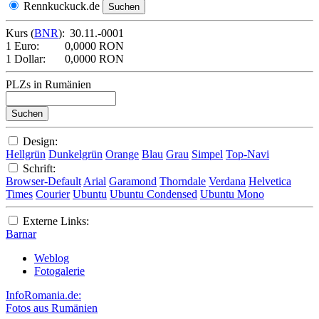
Rennkuckuck.de
Kurs (
BNR
):
30.11.-0001
1 Euro:
0,0000 RON
1 Dollar:
0,0000 RON
PLZs in Rumänien
Design:
Hellgrün
Dunkelgrün
Orange
Blau
Grau
Simpel
Top-Navi
Schrift:
Browser-Default
Arial
Garamond
Thorndale
Verdana
Helvetica
Times
Courier
Ubuntu
Ubuntu Condensed
Ubuntu Mono
Externe Links:
Barnar
Weblog
Fotogalerie
InfoRomania.de:
Fotos aus Rumänien