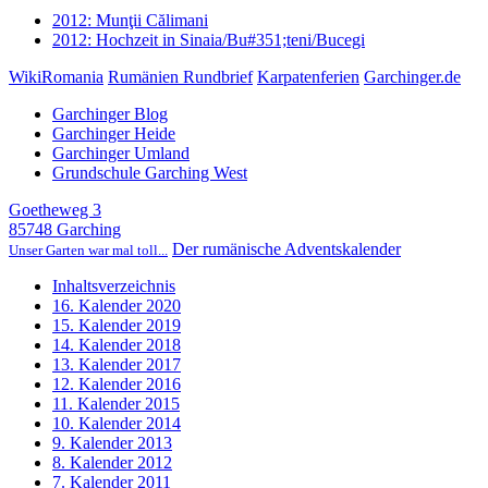
2012: Munţii Călimani
2012: Hochzeit in Sinaia/Bu#351;teni/Bucegi
WikiRomania
Rumänien Rundbrief
Karpatenferien
Garchinger.de
Garchinger Blog
Garchinger Heide
Garchinger Umland
Grundschule Garching West
Goetheweg 3
85748 Garching
Der rumänische Adventskalender
Unser Garten war mal toll...
Inhaltsverzeichnis
16. Kalender 2020
15. Kalender 2019
14. Kalender 2018
13. Kalender 2017
12. Kalender 2016
11. Kalender 2015
10. Kalender 2014
9. Kalender 2013
8. Kalender 2012
7. Kalender 2011