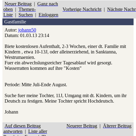
Neuer Beitrag
|
Ganz nach
oben
|
Themen-
Vorherige Nachricht
|
Nächste Nachr
Liste
|
Suchen
|
Einloggen
Gastfamilie
Autor:
johann50
Datum: 01.03.13 23:14
Biete kostenlosen Aufenthalt, 2-3 Wochen, einer dt. Familie mit
Kindern , etwa 10-13J, oder alleinerziehend, in Sanktanna,
Westrumaenien.
Fuer ein abwechslungsreicher Tagesablauf wird gesorgt.
Wasserratten kommen auf ihre "Kosten"
Periode: Mitte Juli-Ende August.
Suche fuer meine Tochter, 11J, Umgang mit dt. Kindern, um ihr
Deutsch zu festigen. Meine Tochter spricht Hochdeutsch.
Johann
Auf diesen Beitrag
Neuerer Beitrag
|
Älterer Beitrag
antworten
|
Liste aller