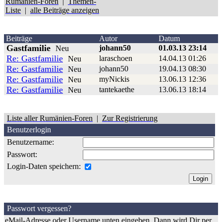
Rumänien-Foren
|
Themen-
Liste
|
alle Beiträge anzeigen
Beiträge
Autor
Datum
Gastfamilie
johann50
01.03.13 23:14
Neu
Re: Gastfamilie
laraschoen
14.04.13 01:26
Neu
Re: Gastfamilie
johann50
19.04.13 08:30
Neu
Re: Gastfamilie
myNickis
13.06.13 12:36
Neu
Re: Gastfamilie
tantekaethe
13.06.13 18:14
Neu
Liste aller Rumänien-Foren
|
Zur Registrierung
Benutzerlogin
Benutzername:
Passwort:
Login-Daten speichern:
Passwort vergessen?
eMail-Adresse oder Username unten eingeben. Dann wird Dir per