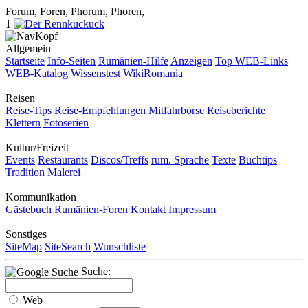
Forum, Foren, Phorum, Phoren,
1
Allgemein
Startseite
Info-Seiten
Rumänien-Hilfe
Anzeigen
Top WEB-Links
WEB-Katalog
Wissenstest
WikiRomania
Reisen
Reise-Tips
Reise-Empfehlungen
Mitfahrbörse
Reiseberichte
Klettern
Fotoserien
Kultur/Freizeit
Events
Restaurants
Discos/Treffs
rum. Sprache
Texte
Buchtips
Tradition
Malerei
Kommunikation
Gästebuch
Rumänien-Foren
Kontakt
Impressum
Sonstiges
SiteMap
SiteSearch
Wunschliste
Suche:
Web