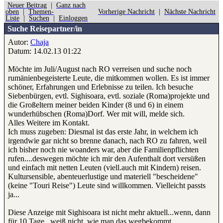
Neuer Beitrag
|
Ganz nach
oben
|
Themen-
Vorherige Nachricht
|
Nächste Nachricht
Liste
|
Suchen
|
Einloggen
Suche Reisepartner/in
Autor:
Chaja
Datum: 14.02.13 01:22
Möchte im Juli/August nach RO verreisen und suche noch
rumänienbegeisterte Leute, die mitkommen wollen. Es ist immer
schöner, Erfahrungen und Erlebnisse zu teilen. Ich besuche
Siebenbürgen, evtl. Sighisoara, evtl. soziale (Roma)projekte und
die Großeltern meiner beiden Kinder (8 und 6) in einem
wunderhübschen (Roma)Dorf. Wer mit will, melde sich.
Alles Weitere im Kontakt.
Ich muss zugeben: Diesmal ist das erste Jahr, in welchem ich
irgendwie gar nicht so brenne danach, nach RO zu fahren, weil
ich bisher noch nie woanders war, aber die Familienpflichten
rufen....deswegen möchte ich mir den Aufenthalt dort versüßen
und einfach mit netten Leuten (viell.auch mit Kindern) reisen.
Kultursensible, abenteuerlustige und materiell "bescheidene"
(keine "Touri Reise") Leute sind willkommen. Vielleicht passts
ja...
Diese Anzeige mit Sighisoara ist nicht mehr aktuell...wenn, dann
für 10 Tage...weiß nicht, wie man das wegbekommt...