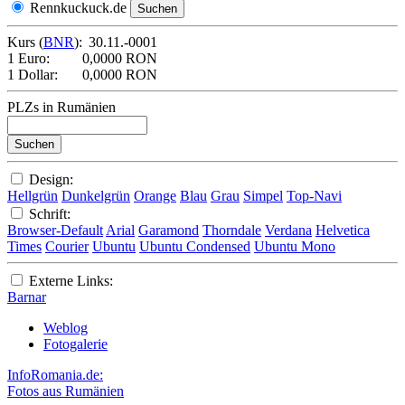
Rennkuckuck.de
Kurs (
BNR
):
30.11.-0001
1 Euro:
0,0000 RON
1 Dollar:
0,0000 RON
PLZs in Rumänien
Design:
Hellgrün
Dunkelgrün
Orange
Blau
Grau
Simpel
Top-Navi
Schrift:
Browser-Default
Arial
Garamond
Thorndale
Verdana
Helvetica
Times
Courier
Ubuntu
Ubuntu Condensed
Ubuntu Mono
Externe Links:
Barnar
Weblog
Fotogalerie
InfoRomania.de:
Fotos aus Rumänien