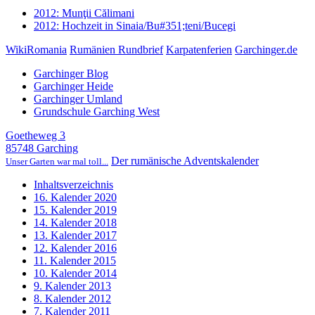
2012: Munţii Călimani
2012: Hochzeit in Sinaia/Bu#351;teni/Bucegi
WikiRomania
Rumänien Rundbrief
Karpatenferien
Garchinger.de
Garchinger Blog
Garchinger Heide
Garchinger Umland
Grundschule Garching West
Goetheweg 3
85748 Garching
Der rumänische Adventskalender
Unser Garten war mal toll...
Inhaltsverzeichnis
16. Kalender 2020
15. Kalender 2019
14. Kalender 2018
13. Kalender 2017
12. Kalender 2016
11. Kalender 2015
10. Kalender 2014
9. Kalender 2013
8. Kalender 2012
7. Kalender 2011