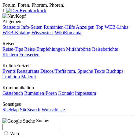
Forum, Foren, Phorum, Phoren,
1
Allgemein
Startseite
Info-Seiten
Rumänien-Hilfe
Anzeigen
Top WEB-Links
WEB-Katalog
Wissenstest
WikiRomania
Reisen
Reise-Tips
Reise-Empfehlungen
Mitfahrbörse
Reiseberichte
Klettern
Fotoserien
Kultur/Freizeit
Events
Restaurants
Discos/Treffs
rum. Sprache
Texte
Buchtips
Tradition
Malerei
Kommunikation
Gästebuch
Rumänien-Foren
Kontakt
Impressum
Sonstiges
SiteMap
SiteSearch
Wunschliste
Suche:
Web