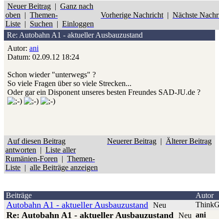
Neuer Beitrag
|
Ganz nach
oben
|
Themen-
Vorherige Nachricht
|
Nächste Nachr
Liste
|
Suchen
|
Einloggen
Re: Autobahn A1 - aktueller Ausbauzustand
Autor:
ani
Datum: 02.09.12 18:24
Schon wieder "unterwegs" ?
So viele Fragen über so viele Strecken...
Oder gar ein Disponent unseres besten Freundes SAD-JU.de ?
Auf diesen Beitrag
Neuerer Beitrag
|
Älterer Beitrag
antworten
|
Liste aller
Rumänien-Foren
|
Themen-
Liste
|
alle Beiträge anzeigen
Beiträge
Autor
Autobahn A1 - aktueller Ausbauzustand
ThinkG
Neu
Re: Autobahn A1 - aktueller Ausbauzustand
ani
Neu