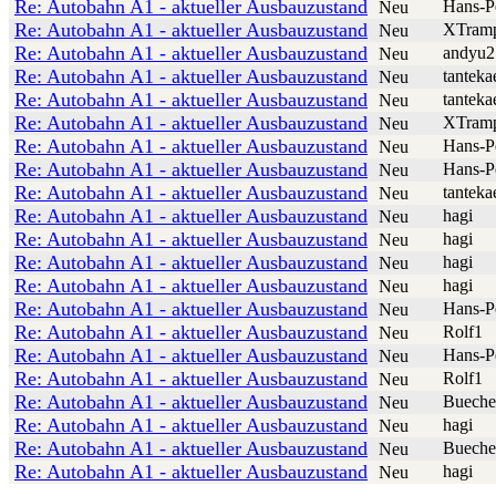
Re: Autobahn A1 - aktueller Ausbauzustand
Hans-P
Neu
Re: Autobahn A1 - aktueller Ausbauzustand
XTram
Neu
Re: Autobahn A1 - aktueller Ausbauzustand
andyu2
Neu
Re: Autobahn A1 - aktueller Ausbauzustand
tanteka
Neu
Re: Autobahn A1 - aktueller Ausbauzustand
tanteka
Neu
Re: Autobahn A1 - aktueller Ausbauzustand
XTram
Neu
Re: Autobahn A1 - aktueller Ausbauzustand
Hans-P
Neu
Re: Autobahn A1 - aktueller Ausbauzustand
Hans-P
Neu
Re: Autobahn A1 - aktueller Ausbauzustand
tanteka
Neu
Re: Autobahn A1 - aktueller Ausbauzustand
hagi
Neu
Re: Autobahn A1 - aktueller Ausbauzustand
hagi
Neu
Re: Autobahn A1 - aktueller Ausbauzustand
hagi
Neu
Re: Autobahn A1 - aktueller Ausbauzustand
hagi
Neu
Re: Autobahn A1 - aktueller Ausbauzustand
Hans-P
Neu
Re: Autobahn A1 - aktueller Ausbauzustand
Rolf1
Neu
Re: Autobahn A1 - aktueller Ausbauzustand
Hans-P
Neu
Re: Autobahn A1 - aktueller Ausbauzustand
Rolf1
Neu
Re: Autobahn A1 - aktueller Ausbauzustand
Buech
Neu
Re: Autobahn A1 - aktueller Ausbauzustand
hagi
Neu
Re: Autobahn A1 - aktueller Ausbauzustand
Buech
Neu
Re: Autobahn A1 - aktueller Ausbauzustand
hagi
Neu