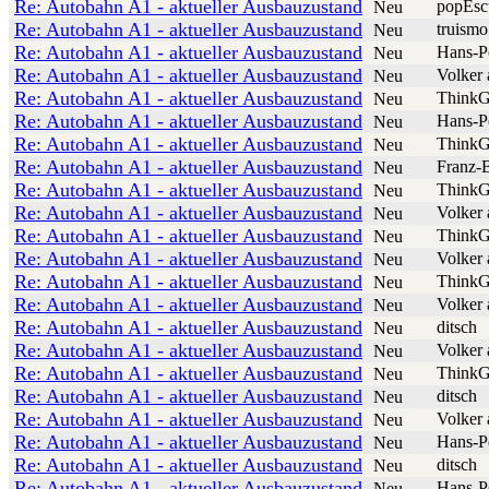
Re: Autobahn A1 - aktueller Ausbauzustand
popEsc
Neu
Re: Autobahn A1 - aktueller Ausbauzustand
truismo
Neu
Re: Autobahn A1 - aktueller Ausbauzustand
Hans-P
Neu
Re: Autobahn A1 - aktueller Ausbauzustand
Volker 
Neu
Re: Autobahn A1 - aktueller Ausbauzustand
ThinkG
Neu
Re: Autobahn A1 - aktueller Ausbauzustand
Hans-P
Neu
Re: Autobahn A1 - aktueller Ausbauzustand
ThinkG
Neu
Re: Autobahn A1 - aktueller Ausbauzustand
Franz-
Neu
Re: Autobahn A1 - aktueller Ausbauzustand
ThinkG
Neu
Re: Autobahn A1 - aktueller Ausbauzustand
Volker 
Neu
Re: Autobahn A1 - aktueller Ausbauzustand
ThinkG
Neu
Re: Autobahn A1 - aktueller Ausbauzustand
Volker 
Neu
Re: Autobahn A1 - aktueller Ausbauzustand
ThinkG
Neu
Re: Autobahn A1 - aktueller Ausbauzustand
Volker 
Neu
Re: Autobahn A1 - aktueller Ausbauzustand
ditsch
Neu
Re: Autobahn A1 - aktueller Ausbauzustand
Volker 
Neu
Re: Autobahn A1 - aktueller Ausbauzustand
ThinkG
Neu
Re: Autobahn A1 - aktueller Ausbauzustand
ditsch
Neu
Re: Autobahn A1 - aktueller Ausbauzustand
Volker 
Neu
Re: Autobahn A1 - aktueller Ausbauzustand
Hans-P
Neu
Re: Autobahn A1 - aktueller Ausbauzustand
ditsch
Neu
Re: Autobahn A1 - aktueller Ausbauzustand
Hans-P
Neu