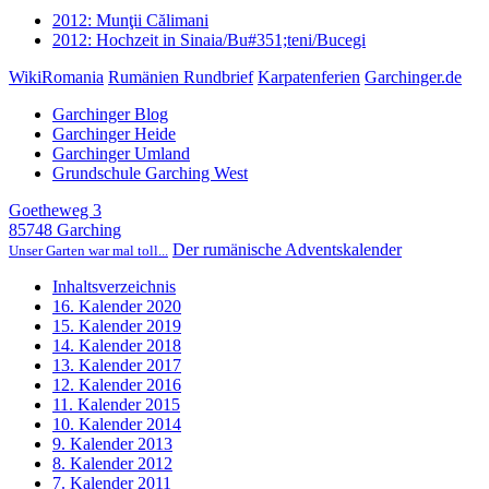
2012: Munţii Călimani
2012: Hochzeit in Sinaia/Bu#351;teni/Bucegi
WikiRomania
Rumänien Rundbrief
Karpatenferien
Garchinger.de
Garchinger Blog
Garchinger Heide
Garchinger Umland
Grundschule Garching West
Goetheweg 3
85748 Garching
Der rumänische Adventskalender
Unser Garten war mal toll...
Inhaltsverzeichnis
16. Kalender 2020
15. Kalender 2019
14. Kalender 2018
13. Kalender 2017
12. Kalender 2016
11. Kalender 2015
10. Kalender 2014
9. Kalender 2013
8. Kalender 2012
7. Kalender 2011