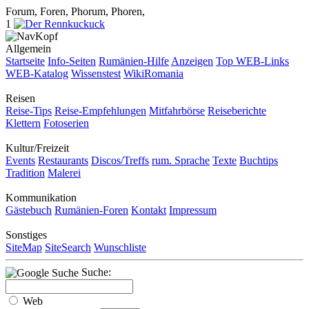
Forum, Foren, Phorum, Phoren,
1
Allgemein
Startseite
Info-Seiten
Rumänien-Hilfe
Anzeigen
Top WEB-Links
WEB-Katalog
Wissenstest
WikiRomania
Reisen
Reise-Tips
Reise-Empfehlungen
Mitfahrbörse
Reiseberichte
Klettern
Fotoserien
Kultur/Freizeit
Events
Restaurants
Discos/Treffs
rum. Sprache
Texte
Buchtips
Tradition
Malerei
Kommunikation
Gästebuch
Rumänien-Foren
Kontakt
Impressum
Sonstiges
SiteMap
SiteSearch
Wunschliste
Suche:
Web