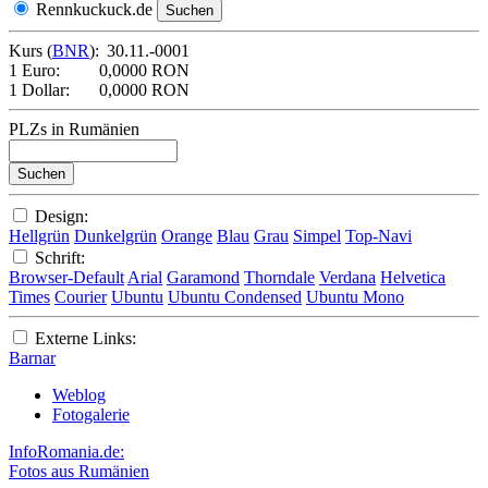
Rennkuckuck.de
Kurs (
BNR
):
30.11.-0001
1 Euro:
0,0000 RON
1 Dollar:
0,0000 RON
PLZs in Rumänien
Design:
Hellgrün
Dunkelgrün
Orange
Blau
Grau
Simpel
Top-Navi
Schrift:
Browser-Default
Arial
Garamond
Thorndale
Verdana
Helvetica
Times
Courier
Ubuntu
Ubuntu Condensed
Ubuntu Mono
Externe Links:
Barnar
Weblog
Fotogalerie
InfoRomania.de:
Fotos aus Rumänien