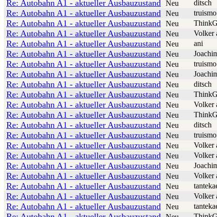
Re: Autobahn A1 - aktueller Ausbauzustand
ditsch
Neu
Re: Autobahn A1 - aktueller Ausbauzustand
truismo
Neu
Re: Autobahn A1 - aktueller Ausbauzustand
ThinkG
Neu
Re: Autobahn A1 - aktueller Ausbauzustand
Volker 
Neu
Re: Autobahn A1 - aktueller Ausbauzustand
ani
Neu
Re: Autobahn A1 - aktueller Ausbauzustand
Joachi
Neu
Re: Autobahn A1 - aktueller Ausbauzustand
truismo
Neu
Re: Autobahn A1 - aktueller Ausbauzustand
Joachi
Neu
Re: Autobahn A1 - aktueller Ausbauzustand
ditsch
Neu
Re: Autobahn A1 - aktueller Ausbauzustand
ThinkG
Neu
Re: Autobahn A1 - aktueller Ausbauzustand
Volker 
Neu
Re: Autobahn A1 - aktueller Ausbauzustand
ThinkG
Neu
Re: Autobahn A1 - aktueller Ausbauzustand
ditsch
Neu
Re: Autobahn A1 - aktueller Ausbauzustand
truismo
Neu
Re: Autobahn A1 - aktueller Ausbauzustand
Volker 
Neu
Re: Autobahn A1 - aktueller Ausbauzustand
Volker 
Neu
Re: Autobahn A1 - aktueller Ausbauzustand
Joachi
Neu
Re: Autobahn A1 - aktueller Ausbauzustand
Volker 
Neu
Re: Autobahn A1 - aktueller Ausbauzustand
tanteka
Neu
Re: Autobahn A1 - aktueller Ausbauzustand
Volker 
Neu
Re: Autobahn A1 - aktueller Ausbauzustand
tanteka
Neu
Re: Autobahn A1 - aktueller Ausbauzustand
ThinkG
Neu