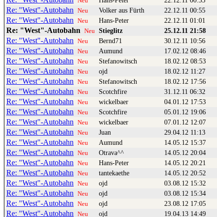
Hans-Peter
22.12.11 00:33
Neu
Re: "West"-Autobahn
Volker aus Fürth
22.12.11 00:55
Neu
Re: "West"-Autobahn
Hans-Peter
22.12.11 01:01
Neu
Re: "West"-Autobahn
Stieglitz
25.12.11 21:58
Neu
Re: "West"-Autobahn
Bernd71
30.12.11 10:56
Neu
Re: "West"-Autobahn
Aumund
17.02.12 08:46
Neu
Re: "West"-Autobahn
Stefanowitsch
18.02.12 08:53
Neu
Re: "West"-Autobahn
ojd
18.02.12 11:27
Neu
Re: "West"-Autobahn
Stefanowitsch
18.02.12 17:56
Neu
Re: "West"-Autobahn
Scotchfire
31.12.11 06:32
Neu
Re: "West"-Autobahn
wickelbaer
04.01.12 17:53
Neu
Re: "West"-Autobahn
Scotchfire
05.01.12 19:06
Neu
Re: "West"-Autobahn
wickelbaer
07.01.12 12:07
Neu
Re: "West"-Autobahn
Juan
29.04.12 11:13
Neu
Re: "West"-Autobahn
Aumund
14.05.12 15:37
Neu
Re: "West"-Autobahn
Otrava^^
14.05.12 20:04
Neu
Re: "West"-Autobahn
Hans-Peter
14.05.12 20:21
Neu
Re: "West"-Autobahn
tantekaethe
14.05.12 20:52
Neu
Re: "West"-Autobahn
ojd
03.08.12 15:32
Neu
Re: "West"-Autobahn
ojd
03.08.12 15:34
Neu
Re: "West"-Autobahn
ojd
23.08.12 17:05
Neu
Re: "West"-Autobahn
ojd
19.04.13 14:49
Neu