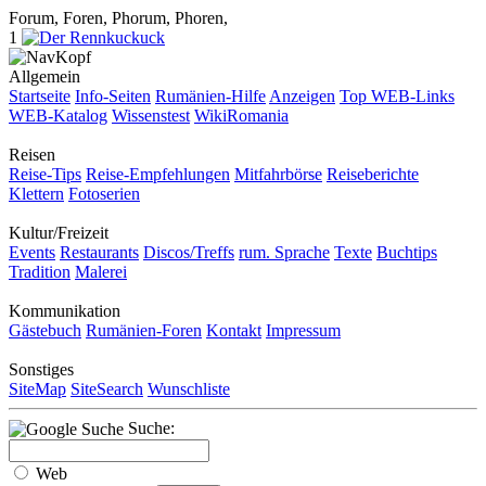
Forum, Foren, Phorum, Phoren,
1
Allgemein
Startseite
Info-Seiten
Rumänien-Hilfe
Anzeigen
Top WEB-Links
WEB-Katalog
Wissenstest
WikiRomania
Reisen
Reise-Tips
Reise-Empfehlungen
Mitfahrbörse
Reiseberichte
Klettern
Fotoserien
Kultur/Freizeit
Events
Restaurants
Discos/Treffs
rum. Sprache
Texte
Buchtips
Tradition
Malerei
Kommunikation
Gästebuch
Rumänien-Foren
Kontakt
Impressum
Sonstiges
SiteMap
SiteSearch
Wunschliste
Suche:
Web