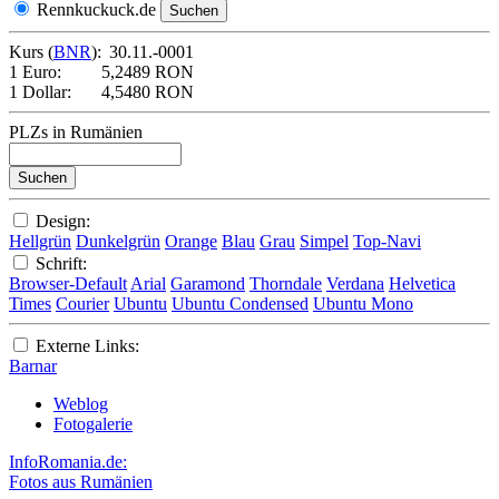
Rennkuckuck.de
Kurs (
BNR
):
30.11.-0001
1 Euro:
5,2489 RON
1 Dollar:
4,5480 RON
PLZs in Rumänien
Design:
Hellgrün
Dunkelgrün
Orange
Blau
Grau
Simpel
Top-Navi
Schrift:
Browser-Default
Arial
Garamond
Thorndale
Verdana
Helvetica
Times
Courier
Ubuntu
Ubuntu Condensed
Ubuntu Mono
Externe Links:
Barnar
Weblog
Fotogalerie
InfoRomania.de:
Fotos aus Rumänien