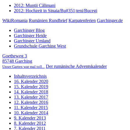
2012: Munţii Călimani
2012: Hochzeit in Sinaia/Bu#351;teni/Bucegi
WikiRomania
Rumänien Rundbrief
Karpatenferien
Garchinger.de
Garchinger Blog
Garchinger Heide
Garchinger Umland
Grundschule Garching West
Goetheweg 3
85748 Garching
Der rumänische Adventskalender
Unser Garten war mal toll...
Inhaltsverzeichnis
16. Kalender 2020
15. Kalender 2019
14. Kalender 2018
13. Kalender 2017
12. Kalender 2016
11. Kalender 2015
10. Kalender 2014
9. Kalender 2013
8. Kalender 2012
7. Kalender 2011