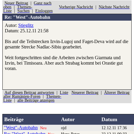
Neuer Beitrag
|
Ganz nach
oben
|
Themen-
Vorherige Nachricht
|
Nächste Nachricht
Liste
|
Suchen
|
Einloggen
Re: "West"-Autobahn
Autor:
Stieglitz
Datum: 25.12.11 21:58
Bis auf die Teilstrecken Izvin-Lugoj und Faget-Deva wird auf die
gesamte Strecke Nadlac-Sibiu gearbeitet.
Weit fortgeschritten sind die Arbeiten zwischen Giarmata und
Izvin, bei Timisoara. Aber auch Strabag kommt bei Orastie gut
voran.
Auf diesen Beitrag antworten
|
Liste
Neuerer Beitrag
|
Älterer Beitrag
aller Rumänien-Foren
|
Themen-
Liste
|
alle Beiträge anzeigen
Beiträge
Autor
Datum
"West"-Autobahn
ojd
12.12.11 17:36
Neu
Re: "West"-Autobahn