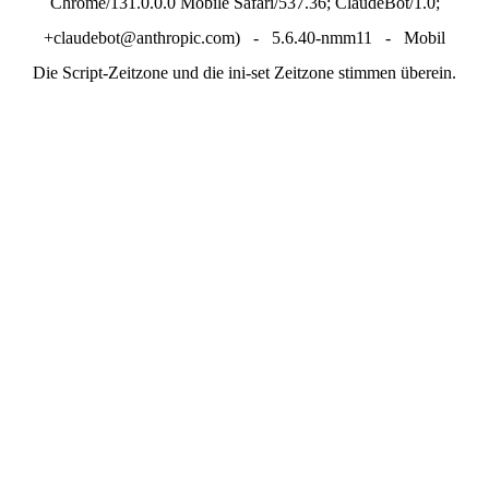
Chrome/131.0.0.0 Mobile Safari/537.36; ClaudeBot/1.0;
+claudebot@anthropic.com) - 5.6.40-nmm11 - Mobil
Die Script-Zeitzone und die ini-set Zeitzone stimmen überein.