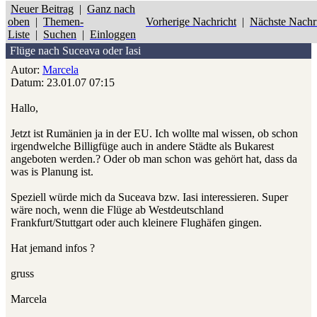
Neuer Beitrag
|
Ganz nach
oben
|
Themen-
Vorherige Nachricht
|
Nächste Nachr
Liste
|
Suchen
|
Einloggen
Flüge nach Suceava oder Iasi
Autor:
Marcela
Datum: 23.01.07 07:15
Hallo,
Jetzt ist Rumänien ja in der EU. Ich wollte mal wissen, ob schon
irgendwelche Billigfüge auch in andere Städte als Bukarest
angeboten werden.? Oder ob man schon was gehört hat, dass da
was is Planung ist.
Speziell würde mich da Suceava bzw. Iasi interessieren. Super
wäre noch, wenn die Flüge ab Westdeutschland
Frankfurt/Stuttgart oder auch kleinere Flughäfen gingen.
Hat jemand infos ?
gruss
Marcela