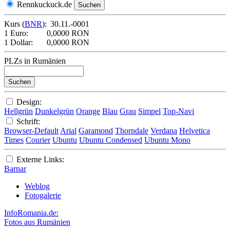
Rennkuckuck.de
Kurs (
BNR
):
30.11.-0001
1 Euro:
0,0000 RON
1 Dollar:
0,0000 RON
PLZs in Rumänien
Design:
Hellgrün
Dunkelgrün
Orange
Blau
Grau
Simpel
Top-Navi
Schrift:
Browser-Default
Arial
Garamond
Thorndale
Verdana
Helvetica
Times
Courier
Ubuntu
Ubuntu Condensed
Ubuntu Mono
Externe Links:
Barnar
Weblog
Fotogalerie
InfoRomania.de:
Fotos aus Rumänien