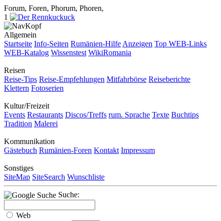
Forum, Foren, Phorum, Phoren,
1
Allgemein
Startseite
Info-Seiten
Rumänien-Hilfe
Anzeigen
Top WEB-Links
WEB-Katalog
Wissenstest
WikiRomania
Reisen
Reise-Tips
Reise-Empfehlungen
Mitfahrbörse
Reiseberichte
Klettern
Fotoserien
Kultur/Freizeit
Events
Restaurants
Discos/Treffs
rum. Sprache
Texte
Buchtips
Tradition
Malerei
Kommunikation
Gästebuch
Rumänien-Foren
Kontakt
Impressum
Sonstiges
SiteMap
SiteSearch
Wunschliste
Suche:
Web