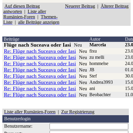
Auf diesen Beitrag
Neuerer Beitrag
|
Älterer Beitrag
antworten
|
Liste aller
Rumänien-Foren
|
Themen-
Liste
|
alle Beiträge anzeigen
Beiträge
Autor
Dat
Flüge nach Suceava oder Iasi
Marcela
23.
Neu
Re: Flüge nach Suceava oder Iasi
fixu
23.
Neu
Re: Flüge nach Suceava oder Iasi
zu melli
23.
Neu
Re: Flüge nach Suceava oder Iasi
hommelse
24.
Neu
Re: Flüge nach Suceava oder Iasi
JB
01.
Neu
Re: Flüge nach Suceava oder Iasi
Stef
30.
Neu
Re: Flüge nach Suceava oder Iasi
Andrea3993
15.
Neu
Re: Flüge nach Suceava oder Iasi
ani
15.
Neu
Re: Flüge nach Suceava oder Iasi
Beobachter
11.
Neu
Liste aller Rumänien-Foren
|
Zur Registrierung
Benutzerlogin
Benutzername: