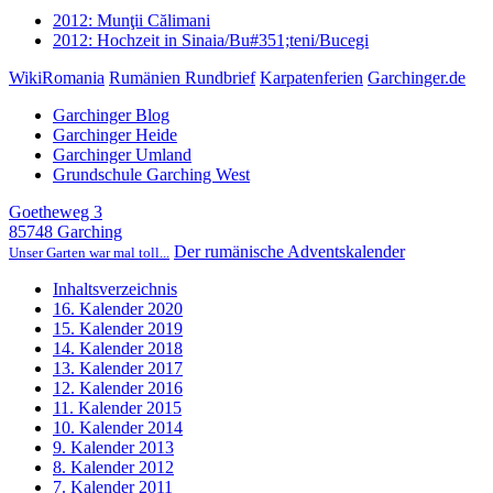
2012: Munţii Călimani
2012: Hochzeit in Sinaia/Bu#351;teni/Bucegi
WikiRomania
Rumänien Rundbrief
Karpatenferien
Garchinger.de
Garchinger Blog
Garchinger Heide
Garchinger Umland
Grundschule Garching West
Goetheweg 3
85748 Garching
Der rumänische Adventskalender
Unser Garten war mal toll...
Inhaltsverzeichnis
16. Kalender 2020
15. Kalender 2019
14. Kalender 2018
13. Kalender 2017
12. Kalender 2016
11. Kalender 2015
10. Kalender 2014
9. Kalender 2013
8. Kalender 2012
7. Kalender 2011