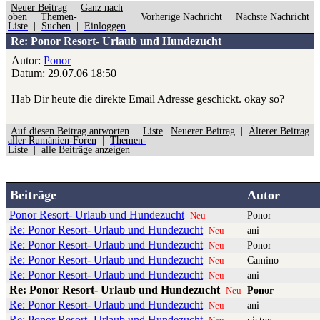
Neuer Beitrag
|
Ganz nach
oben
|
Themen-
Vorherige Nachricht
|
Nächste Nachricht
Liste
|
Suchen
|
Einloggen
Re: Ponor Resort- Urlaub und Hundezucht
Autor:
Ponor
Datum: 29.07.06 18:50
Hab Dir heute die direkte Email Adresse geschickt. okay so?
Auf diesen Beitrag antworten
|
Liste
Neuerer Beitrag
|
Älterer Beitrag
aller Rumänien-Foren
|
Themen-
Liste
|
alle Beiträge anzeigen
Beiträge
Autor
Ponor Resort- Urlaub und Hundezucht
Ponor
Neu
Re: Ponor Resort- Urlaub und Hundezucht
ani
Neu
Re: Ponor Resort- Urlaub und Hundezucht
Ponor
Neu
Re: Ponor Resort- Urlaub und Hundezucht
Camino
Neu
Re: Ponor Resort- Urlaub und Hundezucht
ani
Neu
Re: Ponor Resort- Urlaub und Hundezucht
Ponor
Neu
Re: Ponor Resort- Urlaub und Hundezucht
ani
Neu
Re: Ponor Resort- Urlaub und Hundezucht