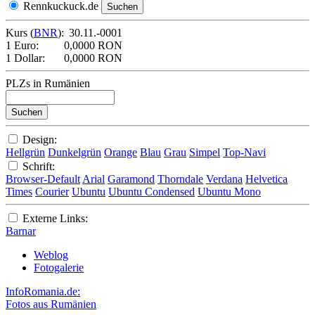
Rennkuckuck.de
Kurs (
BNR
):
30.11.-0001
1 Euro:
0,0000 RON
1 Dollar:
0,0000 RON
PLZs in Rumänien
Design:
Hellgrün
Dunkelgrün
Orange
Blau
Grau
Simpel
Top-Navi
Schrift:
Browser-Default
Arial
Garamond
Thorndale
Verdana
Helvetica
Times
Courier
Ubuntu
Ubuntu Condensed
Ubuntu Mono
Externe Links:
Barnar
Weblog
Fotogalerie
InfoRomania.de:
Fotos aus Rumänien