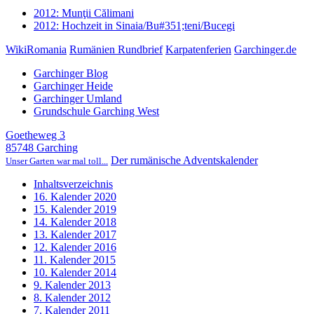
2012: Munţii Călimani
2012: Hochzeit in Sinaia/Bu#351;teni/Bucegi
WikiRomania
Rumänien Rundbrief
Karpatenferien
Garchinger.de
Garchinger Blog
Garchinger Heide
Garchinger Umland
Grundschule Garching West
Goetheweg 3
85748 Garching
Der rumänische Adventskalender
Unser Garten war mal toll...
Inhaltsverzeichnis
16. Kalender 2020
15. Kalender 2019
14. Kalender 2018
13. Kalender 2017
12. Kalender 2016
11. Kalender 2015
10. Kalender 2014
9. Kalender 2013
8. Kalender 2012
7. Kalender 2011