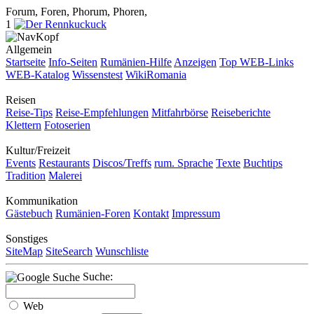
Forum, Foren, Phorum, Phoren,
1
Allgemein
Startseite
Info-Seiten
Rumänien-Hilfe
Anzeigen
Top WEB-Links
WEB-Katalog
Wissenstest
WikiRomania
Reisen
Reise-Tips
Reise-Empfehlungen
Mitfahrbörse
Reiseberichte
Klettern
Fotoserien
Kultur/Freizeit
Events
Restaurants
Discos/Treffs
rum. Sprache
Texte
Buchtips
Tradition
Malerei
Kommunikation
Gästebuch
Rumänien-Foren
Kontakt
Impressum
Sonstiges
SiteMap
SiteSearch
Wunschliste
Suche:
Web