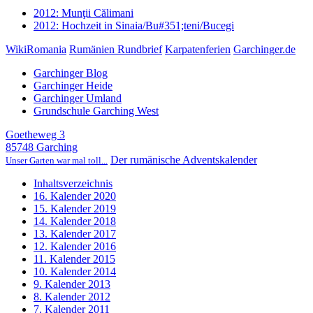
2012: Munţii Călimani
2012: Hochzeit in Sinaia/Bu#351;teni/Bucegi
WikiRomania
Rumänien Rundbrief
Karpatenferien
Garchinger.de
Garchinger Blog
Garchinger Heide
Garchinger Umland
Grundschule Garching West
Goetheweg 3
85748 Garching
Der rumänische Adventskalender
Unser Garten war mal toll...
Inhaltsverzeichnis
16. Kalender 2020
15. Kalender 2019
14. Kalender 2018
13. Kalender 2017
12. Kalender 2016
11. Kalender 2015
10. Kalender 2014
9. Kalender 2013
8. Kalender 2012
7. Kalender 2011