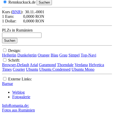
Rennkuckuck.de
Kurs (
BNR
):
30.11.-0001
1 Euro:
0,0000 RON
1 Dollar:
0,0000 RON
PLZs in Rumänien
Design:
Hellgrün
Dunkelgrün
Orange
Blau
Grau
Simpel
Top-Navi
Schrift:
Browser-Default
Arial
Garamond
Thorndale
Verdana
Helvetica
Times
Courier
Ubuntu
Ubuntu Condensed
Ubuntu Mono
Externe Links:
Barnar
Weblog
Fotogalerie
InfoRomania.de:
Fotos aus Rumänien