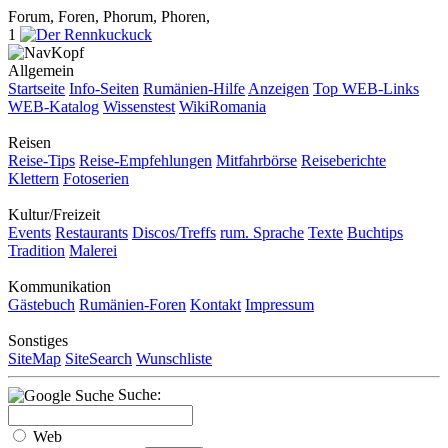
Forum, Foren, Phorum, Phoren,
1
Allgemein
Startseite
Info-Seiten
Rumänien-Hilfe
Anzeigen
Top WEB-Links
WEB-Katalog
Wissenstest
WikiRomania
Reisen
Reise-Tips
Reise-Empfehlungen
Mitfahrbörse
Reiseberichte
Klettern
Fotoserien
Kultur/Freizeit
Events
Restaurants
Discos/Treffs
rum. Sprache
Texte
Buchtips
Tradition
Malerei
Kommunikation
Gästebuch
Rumänien-Foren
Kontakt
Impressum
Sonstiges
SiteMap
SiteSearch
Wunschliste
Suche:
Web