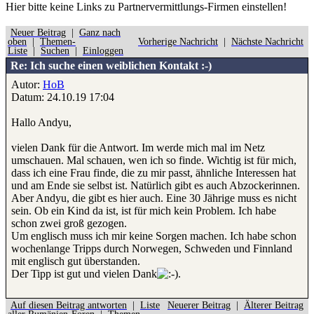
Hier bitte
keine
Links zu Partnervermittlungs-Firmen einstellen!
Neuer Beitrag
|
Ganz nach
oben
|
Themen-
Vorherige Nachricht
|
Nächste Nachricht
Liste
|
Suchen
|
Einloggen
Re: Ich suche einen weiblichen Kontakt :-)
Autor:
HoB
Datum: 24.10.19 17:04
Hallo Andyu,
vielen Dank für die Antwort. Im werde mich mal im Netz
umschauen. Mal schauen, wen ich so finde. Wichtig ist für mich,
dass ich eine Frau finde, die zu mir passt, ähnliche Interessen hat
und am Ende sie selbst ist. Natürlich gibt es auch Abzockerinnen.
Aber Andyu, die gibt es hier auch. Eine 30 Jährige muss es nicht
sein. Ob ein Kind da ist, ist für mich kein Problem. Ich habe
schon zwei groß gezogen.
Um englisch muss ich mir keine Sorgen machen. Ich habe schon
wochenlange Tripps durch Norwegen, Schweden und Finnland
mit englisch gut überstanden.
Der Tipp ist gut und vielen Dank
.
Auf diesen Beitrag antworten
|
Liste
Neuerer Beitrag
|
Älterer Beitrag