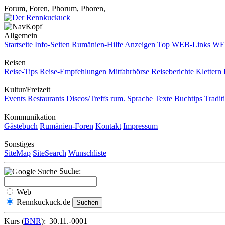
Forum, Foren, Phorum, Phoren,
Allgemein
Startseite
Info-Seiten
Rumänien-Hilfe
Anzeigen
Top WEB-Links
WEB
Reisen
Reise-Tips
Reise-Empfehlungen
Mitfahrbörse
Reiseberichte
Klettern
Kultur/Freizeit
Events
Restaurants
Discos/Treffs
rum. Sprache
Texte
Buchtips
Tradit
Kommunikation
Gästebuch
Rumänien-Foren
Kontakt
Impressum
Sonstiges
SiteMap
SiteSearch
Wunschliste
Suche:
Web
Rennkuckuck.de
Kurs (
BNR
):
30.11.-0001