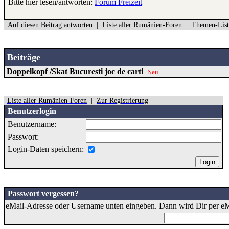
Bitte hier lesen/antworten:
Forum Freizeit
Auf diesen Beitrag antworten
|
Liste aller Rumänien-Foren
|
Themen-List
Beiträge
Doppelkopf /Skat Bucuresti joc de carti
Neu
Liste aller Rumänien-Foren
|
Zur Registrierung
Benutzerlogin
Benutzername:
Passwort:
Login-Daten speichern:
Passwort vergessen?
eMail-Adresse oder Username unten eingeben. Dann wird Dir per eMa