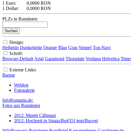
1 Euro:
0,0000 RON
1 Dollar:
0,0000 RON
PLZs in Rumänien
Design:
Hellgrün
Dunkelgrün
Orange
Blau
Grau
Simpel
Top-Navi
Schrift:
Browser-Default
Arial
Garamond
Thorndale
Verdana
Helvetica
Time
Externe Links:
Barnar
Weblog
Fotogalerie
InfoRomania.de:
Fotos aus Rumänien
2012: Munţii Călimani
2012: Hochzeit in Sinaia/Bu#351;teni/Bucegi
WikiRomania
Rumänien Rundbrief
Karpatenferien
Garchinger.de