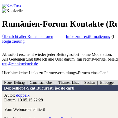
Rumänien-Forum Kontakte
(R
Übersicht aller Rumänienforen
Infos zur Textformatierung
(Lin
Registrierung
Ab sofort erscheint wieder jeder Beitrag sofort - ohne Moderation.
Als Gegenleistung bitte ich alle User darum, mir rechtswidrige, belei
reti@rennkuckuck.de
Hier bitte
keine
Links zu Partnervermittlungs-Firmen einstellen!
Neuer Beitrag
|
Ganz nach oben
|
Themen-Liste
|
Suchen
|
Einloggen
Doppelkopf /Skat Bucuresti joc de carti
Autor:
doppelk
Datum: 10.05.15 22:28
Vom Webmaster editiert!