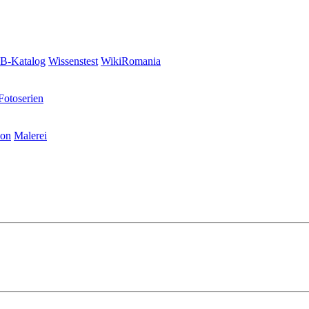
-Katalog
Wissenstest
WikiRomania
Fotoserien
ion
Malerei