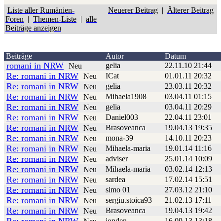
Liste aller Rumänien-
Neuerer Beitrag
|
Älterer Beitrag
Foren
|
Themen-Liste
|
alle
Beiträge anzeigen
Beiträge
Autor
Datum
romani in NRW
gelia
22.11.10 21:44
Neu
Re: romani in NRW
ICat
01.01.11 20:32
Neu
Re: romani in NRW
gelia
23.03.11 20:32
Neu
Re: romani in NRW
Mihaela1908
03.04.11 01:15
Neu
Re: romani in NRW
gelia
03.04.11 20:29
Neu
Re: romani in NRW
Daniel003
22.04.11 23:01
Neu
Re: romani in NRW
Brasoveanca
19.04.13 19:35
Neu
Re: romani in NRW
mona-39
14.10.11 20:23
Neu
Re: romani in NRW
Mihaela-maria
19.01.14 11:16
Neu
Re: romani in NRW
adviser
25.01.14 10:09
Neu
Re: romani in NRW
Mihaela-maria
03.02.14 12:13
Neu
Re: romani in NRW
sardea
17.02.14 15:51
Neu
Re: romani in NRW
simo 01
27.03.12 21:10
Neu
Re: romani in NRW
sergiu.stoica93
21.02.13 17:11
Neu
Re: romani in NRW
Brasoveanca
19.04.13 19:42
Neu
ionden
16.09.13 13:18