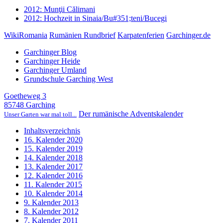
2012: Munţii Călimani
2012: Hochzeit in Sinaia/Bu#351;teni/Bucegi
WikiRomania
Rumänien Rundbrief
Karpatenferien
Garchinger.de
Garchinger Blog
Garchinger Heide
Garchinger Umland
Grundschule Garching West
Goetheweg 3
85748 Garching
Der rumänische Adventskalender
Unser Garten war mal toll...
Inhaltsverzeichnis
16. Kalender 2020
15. Kalender 2019
14. Kalender 2018
13. Kalender 2017
12. Kalender 2016
11. Kalender 2015
10. Kalender 2014
9. Kalender 2013
8. Kalender 2012
7. Kalender 2011