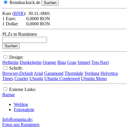
Rennkuckuck.de
Kurs (
BNR
):
30.11.-0001
1 Euro:
0,0000 RON
1 Dollar:
0,0000 RON
PLZs in Rumänien
Design:
Hellgrün
Dunkelgrün
Orange
Blau
Grau
Simpel
Top-Navi
Schrift:
Browser-Default
Arial
Garamond
Thorndale
Verdana
Helvetica
Times
Courier
Ubuntu
Ubuntu Condensed
Ubuntu Mono
Externe Links:
Barnar
Weblog
Fotogalerie
InfoRomania.de:
Fotos aus Rumänien