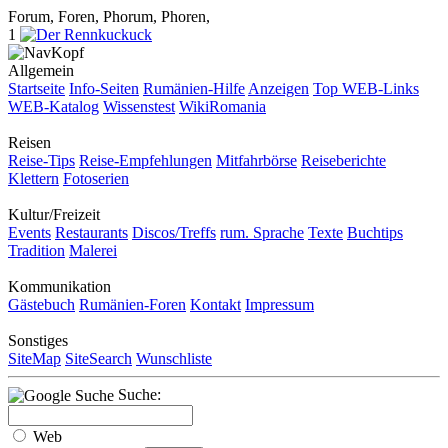
Forum, Foren, Phorum, Phoren,
1
Allgemein
Startseite
Info-Seiten
Rumänien-Hilfe
Anzeigen
Top WEB-Links
WEB-Katalog
Wissenstest
WikiRomania
Reisen
Reise-Tips
Reise-Empfehlungen
Mitfahrbörse
Reiseberichte
Klettern
Fotoserien
Kultur/Freizeit
Events
Restaurants
Discos/Treffs
rum. Sprache
Texte
Buchtips
Tradition
Malerei
Kommunikation
Gästebuch
Rumänien-Foren
Kontakt
Impressum
Sonstiges
SiteMap
SiteSearch
Wunschliste
Suche:
Web