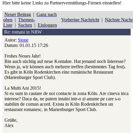
Hier bitte
keine
Links zu Partnervermittlungs-Firmen einstellen!
Neuer Beitrag
|
Ganz nach
oben
|
Themen-
Vorherige Nachricht
|
Nächste Nachr
Liste
|
Suchen
|
Einloggen
Re: romani in NRW
Autor:
Stone
Datum: 01.01.15 17:26
Frohes Neues Jahr!
Bin auch süchtig auf neue Kontakte. Hat jemand noch Interesse?
Wenn ja, wir können auch mehrere treffen (bestimmtes Tag fest).
Es gibt in Köln Rodenkirchen eine rumänische Restaurant
(Marienburger Sport Club).
La Multi Ani 2015!
Si eu sunt in cautare de noi contacte in zona Köln. Are cineva inca
interese? Daca da, ne putem intalni intr-o zi anume pe care s-o
stabilim de comun acord. Exista in Köln Rodenkirchen un
restaurant romanesc, in Marienburger Sport Club.
Grüße,
Alex