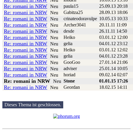
Re: romani in NRW
Neu
Re: romani in NRW
paula15
25.09.13 20:18
Neu
Re: romani in NRW
Gabitza25
28.09.13 18:06
Neu
Re: romani in NRW
crinateodoravulpe
10.05.13 10:33
Neu
Re: romani in NRW
Archer3041
20.11.11 11:09
Neu
Re: romani in NRW
desde
26.11.11 14:50
Neu
Re: romani in NRW
Heiko
03.01.12 12:00
Neu
Re: romani in NRW
gelia
04.01.12 23:12
Neu
Re: romani in NRW
Heiko
03.01.12 12:02
Neu
Re: romani in NRW
gelia
04.01.12 23:28
Neu
Re: romani in NRW
GooGoo
27.01.14 21:06
Neu
Re: romani in NRW
adviser
25.01.14 10:05
Neu
Re: romani in NRW
horiad
09.02.14 02:07
Neu
Re: romani in NRW
Stone
01.01.15 17:26
Neu
Re: romani in NRW
Geordan
18.02.15 14:11
Neu
Dieses Thema ist geschlossen.