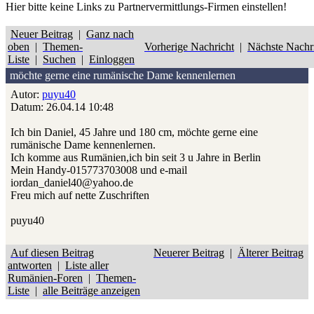
Hier bitte
keine
Links zu Partnervermittlungs-Firmen einstellen!
Neuer Beitrag
|
Ganz nach
oben
|
Themen-
Vorherige Nachricht
|
Nächste Nachr
Liste
|
Suchen
|
Einloggen
möchte gerne eine rumänische Dame kennenlernen
Autor:
puyu40
Datum: 26.04.14 10:48
Ich bin Daniel, 45 Jahre und 180 cm, möchte gerne eine
rumänische Dame kennenlernen.
Ich komme aus Rumänien,ich bin seit 3 u Jahre in Berlin
Mein Handy-015773703008 und e-mail
iordan_daniel40@yahoo.de
Freu mich auf nette Zuschriften
puyu40
Auf diesen Beitrag
Neuerer Beitrag
|
Älterer Beitrag
antworten
|
Liste aller
Rumänien-Foren
|
Themen-
Liste
|
alle Beiträge anzeigen