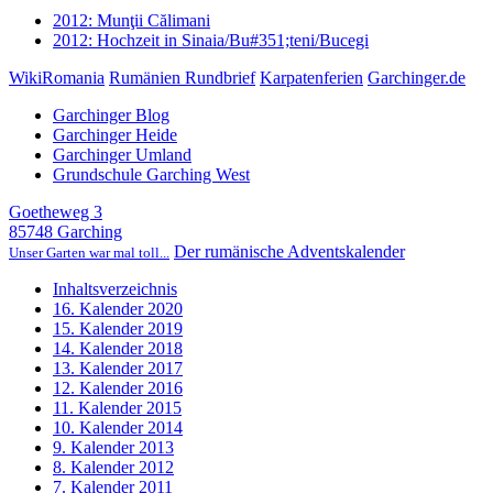
2012: Munţii Călimani
2012: Hochzeit in Sinaia/Bu#351;teni/Bucegi
WikiRomania
Rumänien Rundbrief
Karpatenferien
Garchinger.de
Garchinger Blog
Garchinger Heide
Garchinger Umland
Grundschule Garching West
Goetheweg 3
85748 Garching
Der rumänische Adventskalender
Unser Garten war mal toll...
Inhaltsverzeichnis
16. Kalender 2020
15. Kalender 2019
14. Kalender 2018
13. Kalender 2017
12. Kalender 2016
11. Kalender 2015
10. Kalender 2014
9. Kalender 2013
8. Kalender 2012
7. Kalender 2011