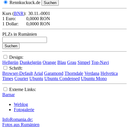
Rennkuckuck.de
Kurs (
BNR
):
30.11.-0001
1 Euro:
0,0000 RON
1 Dollar:
0,0000 RON
PLZs in Rumänien
Design:
Hellgrün
Dunkelgrün
Orange
Blau
Grau
Simpel
Top-Navi
Schrift:
Browser-Default
Arial
Garamond
Thorndale
Verdana
Helvetica
Times
Courier
Ubuntu
Ubuntu Condensed
Ubuntu Mono
Externe Links:
Barnar
Weblog
Fotogalerie
InfoRomania.de:
Fotos aus Rumänien