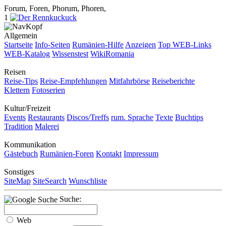
Forum, Foren, Phorum, Phoren,
1
Allgemein
Startseite
Info-Seiten
Rumänien-Hilfe
Anzeigen
Top WEB-Links
WEB-Katalog
Wissenstest
WikiRomania
Reisen
Reise-Tips
Reise-Empfehlungen
Mitfahrbörse
Reiseberichte
Klettern
Fotoserien
Kultur/Freizeit
Events
Restaurants
Discos/Treffs
rum. Sprache
Texte
Buchtips
Tradition
Malerei
Kommunikation
Gästebuch
Rumänien-Foren
Kontakt
Impressum
Sonstiges
SiteMap
SiteSearch
Wunschliste
Suche:
Web