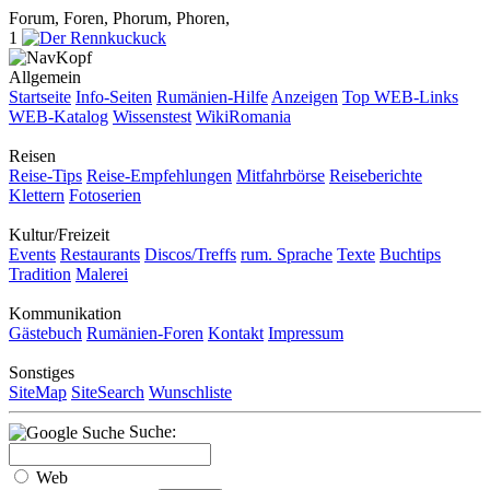
Forum, Foren, Phorum, Phoren,
1
Allgemein
Startseite
Info-Seiten
Rumänien-Hilfe
Anzeigen
Top WEB-Links
WEB-Katalog
Wissenstest
WikiRomania
Reisen
Reise-Tips
Reise-Empfehlungen
Mitfahrbörse
Reiseberichte
Klettern
Fotoserien
Kultur/Freizeit
Events
Restaurants
Discos/Treffs
rum. Sprache
Texte
Buchtips
Tradition
Malerei
Kommunikation
Gästebuch
Rumänien-Foren
Kontakt
Impressum
Sonstiges
SiteMap
SiteSearch
Wunschliste
Suche:
Web