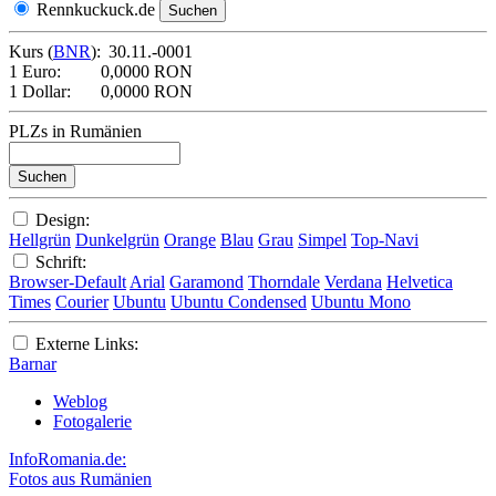
Rennkuckuck.de
Kurs (
BNR
):
30.11.-0001
1 Euro:
0,0000 RON
1 Dollar:
0,0000 RON
PLZs in Rumänien
Design:
Hellgrün
Dunkelgrün
Orange
Blau
Grau
Simpel
Top-Navi
Schrift:
Browser-Default
Arial
Garamond
Thorndale
Verdana
Helvetica
Times
Courier
Ubuntu
Ubuntu Condensed
Ubuntu Mono
Externe Links:
Barnar
Weblog
Fotogalerie
InfoRomania.de:
Fotos aus Rumänien