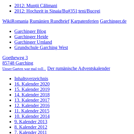
2012: Munţii Călimani
2012: Hochzeit in Sinaia/Bu#351;teni/Bucegi
WikiRomania
Rumänien Rundbrief
Karpatenferien
Garchinger.de
Garchinger Blog
Garchinger Heide
Garchinger Umland
Grundschule Garching West
Goetheweg 3
85748 Garching
Der rumänische Adventskalender
Unser Garten war mal toll...
Inhaltsverzeichnis
16. Kalender 2020
15. Kalender 2019
14. Kalender 2018
13. Kalender 2017
12. Kalender 2016
11. Kalender 2015
10. Kalender 2014
9. Kalender 2013
8. Kalender 2012
7. Kalender 2011