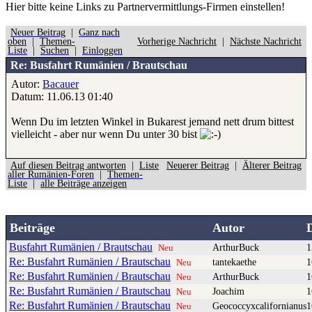
Hier bitte
keine
Links zu Partnervermittlungs-Firmen einstellen!
Neuer Beitrag
|
Ganz nach
oben
|
Themen-
Vorherige Nachricht
|
Nächste Nachricht
Liste
|
Suchen
|
Einloggen
Re: Busfahrt Rumänien / Brautschau
Autor:
Bacauer
Datum: 11.06.13 01:40
Wenn Du im letzten Winkel in Bukarest jemand nett drum bittest
vielleicht - aber nur wenn Du unter 30 bist
Auf diesen Beitrag antworten
|
Liste
Neuerer Beitrag
|
Älterer Beitrag
aller Rumänien-Foren
|
Themen-
Liste
|
alle Beiträge anzeigen
Beiträge
Autor
Busfahrt Rumänien / Brautschau
ArthurBuck
1
Neu
Re: Busfahrt Rumänien / Brautschau
tantekaethe
1
Neu
Re: Busfahrt Rumänien / Brautschau
ArthurBuck
1
Neu
Re: Busfahrt Rumänien / Brautschau
Joachim
1
Neu
Re: Busfahrt Rumänien / Brautschau
Geococcyxcalifornianus
1
Neu