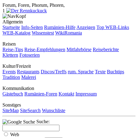
Forum, Foren, Phorum, Phoren,
1
Allgemein
Startseite
Info-Seiten
Rumänien-Hilfe
Anzeigen
Top WEB-Links
WEB-Katalog
Wissenstest
WikiRomania
Reisen
Reise-Tips
Reise-Empfehlungen
Mitfahrbörse
Reiseberichte
Klettern
Fotoserien
Kultur/Freizeit
Events
Restaurants
Discos/Treffs
rum. Sprache
Texte
Buchtips
Tradition
Malerei
Kommunikation
Gästebuch
Rumänien-Foren
Kontakt
Impressum
Sonstiges
SiteMap
SiteSearch
Wunschliste
Suche:
Web