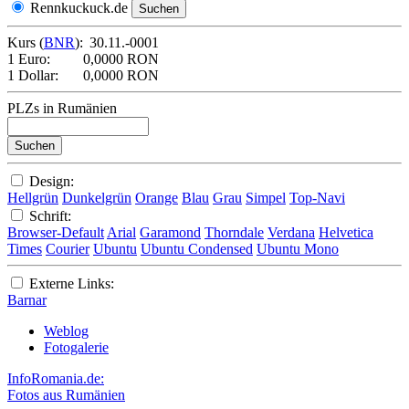
Rennkuckuck.de
Kurs (
BNR
):
30.11.-0001
1 Euro:
0,0000 RON
1 Dollar:
0,0000 RON
PLZs in Rumänien
Design:
Hellgrün
Dunkelgrün
Orange
Blau
Grau
Simpel
Top-Navi
Schrift:
Browser-Default
Arial
Garamond
Thorndale
Verdana
Helvetica
Times
Courier
Ubuntu
Ubuntu Condensed
Ubuntu Mono
Externe Links:
Barnar
Weblog
Fotogalerie
InfoRomania.de:
Fotos aus Rumänien