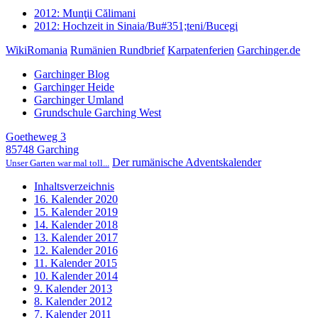
2012: Munţii Călimani
2012: Hochzeit in Sinaia/Bu#351;teni/Bucegi
WikiRomania
Rumänien Rundbrief
Karpatenferien
Garchinger.de
Garchinger Blog
Garchinger Heide
Garchinger Umland
Grundschule Garching West
Goetheweg 3
85748 Garching
Der rumänische Adventskalender
Unser Garten war mal toll...
Inhaltsverzeichnis
16. Kalender 2020
15. Kalender 2019
14. Kalender 2018
13. Kalender 2017
12. Kalender 2016
11. Kalender 2015
10. Kalender 2014
9. Kalender 2013
8. Kalender 2012
7. Kalender 2011