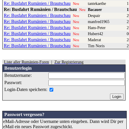
Re: Busfahrt Rumänien / Brautschau
tantekaethe
1
Neu
Re: Busfahrt Rumänien / Brautschau
Bacauer
1
Neu
Re: Busfahrt Rumänien / Brautschau
Despair
2
Neu
Re: Busfahrt Rumänien / Brautschau
manfred1965
2
Neu
Re: Busfahrt Rumänien / Brautschau
Hans-Peter
2
Neu
Re: Busfahrt Rumänien / Brautschau
Hubert42
0
Neu
Re: Busfahrt Rumänien / Brautschau
Maderat
2
Neu
Re: Busfahrt Rumänien / Brautschau
Tim Noris
2
Neu
Liste aller Rumänien-Foren
|
Zur Registrierung
Benutzerlogin
Benutzername:
Passwort:
Login-Daten speichern:
Passwort vergessen?
eMail-Adresse oder Username unten eingeben. Dann wird Dir per
eMail ein neues Passwort zugeschickt.