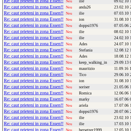
Re: caut prieteni in zona Essen!!
ilie
09.02.10 
Neu
Re: caut prieteni in zona Essen!!
anda26
23.02.10 
Neu
Re: caut prieteni in zona Essen!!
ilie
07.03.10 
Neu
Re: caut prieteni in zona Essen!!
ion
31.08.10 
Neu
Re: caut prieteni in zona Essen!!
doppsi1976
07.05.06 
Neu
Re: caut prieteni in zona Essen!!
ilie
08.02.10 
Neu
Re: caut prieteni in zona Essen!!
ilie
24.02.10 
Neu
Re: caut prieteni in zona Essen!!
Ades
24.07.10 
Neu
Re: caut prieteni in zona Essen!!
Stefania
12.08.12 
Neu
Re: caut prieteni in zona Essen!!
Ades
18.08.12 
Neu
Re: caut prieteni in zona Essen!!
keep_walking_in
29.09.13 
Neu
Re: caut prieteni in zona Essen!!
mauritzio
11.09.16 
Neu
Re: caut prieteni in zona Essen!!
Tico
29.06.10 
Neu
Re: caut prieteni in zona Essen!!
ion
31.08.10 
Neu
Re: caut prieteni in zona Essen!!
soriser
21.05.06 
Neu
Re: caut prieteni in zona Essen!!
Romica
12.06.06 
Neu
Re: caut prieteni in zona Essen!!
marky
16.07.06 
Neu
Re: caut prieteni in zona Essen!!
ariela
17.07.06 
Neu
Re: caut prieteni in zona Essen!!
doppsi1976
20.07.06 
Neu
Re: caut prieteni in zona Essen!!
ilie
23.02.10 
Neu
Re: caut prieteni in zona Essen!!
ilie
17.03.10 
Neu
Re: caut prieteni in zona Essen!!
bersetzer1999
12.05.10 
Neu