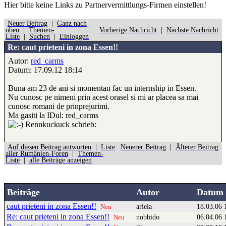
Hier bitte
keine
Links zu Partnervermittlungs-Firmen einstellen!
Neuer Beitrag
|
Ganz nach
oben
|
Themen-
Vorherige Nachricht
|
Nächste Nachricht
Liste
|
Suchen
|
Einloggen
Re: caut prieteni in zona Essen!!
Autor:
red_carms
Datum: 17.09.12 18:14
Buna am 23 de ani si momentan fac un internship in Essen.
Nu cunosc pe nimeni prin acest orasel si mi ar placea sa mai
cunosc romani de prinprejurimi.
Ma gasiti la IDul: red_carms
Rennkuckuck schrieb:
Auf diesen Beitrag antworten
|
Liste
Neuerer Beitrag
|
Älterer Beitrag
aller Rumänien-Foren
|
Themen-
Liste
|
alle Beiträge anzeigen
Beiträge
Autor
Datum
caut prieteni in zona Essen!!
ariela
18.03.06 
Neu
Re: caut prieteni in zona Essen!!
nobbido
06.04.06 
Neu