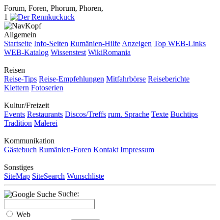
Forum, Foren, Phorum, Phoren,
1
Allgemein
Startseite
Info-Seiten
Rumänien-Hilfe
Anzeigen
Top WEB-Links
WEB-Katalog
Wissenstest
WikiRomania
Reisen
Reise-Tips
Reise-Empfehlungen
Mitfahrbörse
Reiseberichte
Klettern
Fotoserien
Kultur/Freizeit
Events
Restaurants
Discos/Treffs
rum. Sprache
Texte
Buchtips
Tradition
Malerei
Kommunikation
Gästebuch
Rumänien-Foren
Kontakt
Impressum
Sonstiges
SiteMap
SiteSearch
Wunschliste
Suche:
Web