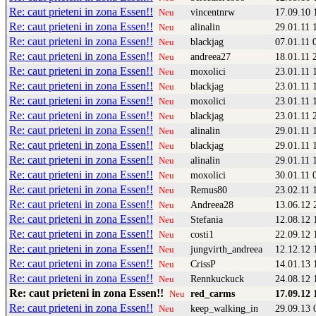
Re: caut prieteni in zona Essen!!
vincentnrw
17.09.10 
Neu
Re: caut prieteni in zona Essen!!
alinalin
29.01.11 
Neu
Re: caut prieteni in zona Essen!!
blackjag
07.01.11 
Neu
Re: caut prieteni in zona Essen!!
andreea27
18.01.11 
Neu
Re: caut prieteni in zona Essen!!
moxolici
23.01.11 
Neu
Re: caut prieteni in zona Essen!!
blackjag
23.01.11 
Neu
Re: caut prieteni in zona Essen!!
moxolici
23.01.11 
Neu
Re: caut prieteni in zona Essen!!
blackjag
23.01.11 
Neu
Re: caut prieteni in zona Essen!!
alinalin
29.01.11 
Neu
Re: caut prieteni in zona Essen!!
blackjag
29.01.11 
Neu
Re: caut prieteni in zona Essen!!
alinalin
29.01.11 
Neu
Re: caut prieteni in zona Essen!!
moxolici
30.01.11 
Neu
Re: caut prieteni in zona Essen!!
Remus80
23.02.11 
Neu
Re: caut prieteni in zona Essen!!
Andreea28
13.06.12 
Neu
Re: caut prieteni in zona Essen!!
Stefania
12.08.12 
Neu
Re: caut prieteni in zona Essen!!
costi1
22.09.12 
Neu
Re: caut prieteni in zona Essen!!
jungvirth_andreea
12.12.12 
Neu
Re: caut prieteni in zona Essen!!
CrissP
14.01.13 
Neu
Re: caut prieteni in zona Essen!!
Rennkuckuck
24.08.12 
Neu
Re: caut prieteni in zona Essen!!
red_carms
17.09.12 
Neu
Re: caut prieteni in zona Essen!!
keep_walking_in
29.09.13 
Neu