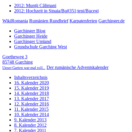
2012: Munţii Călimani
2012: Hochzeit in Sinaia/Bu#351;teni/Bucegi
WikiRomania
Rumänien Rundbrief
Karpatenferien
Garchinger.de
Garchinger Blog
Garchinger Heide
Garchinger Umland
Grundschule Garching West
Goetheweg 3
85748 Garching
Der rumänische Adventskalender
Unser Garten war mal toll...
Inhaltsverzeichnis
16. Kalender 2020
15. Kalender 2019
14. Kalender 2018
13. Kalender 2017
12. Kalender 2016
11. Kalender 2015
10. Kalender 2014
9. Kalender 2013
8. Kalender 2012
7. Kalender 2011