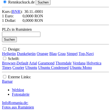
Rennkuckuck.de
Kurs (
BNR
):
30.11.-0001
1 Euro:
0,0000 RON
1 Dollar:
0,0000 RON
PLZs in Rumänien
Design:
Hellgrün
Dunkelgrün
Orange
Blau
Grau
Simpel
Top-Navi
Schrift:
Browser-Default
Arial
Garamond
Thorndale
Verdana
Helvetica
Times
Courier
Ubuntu
Ubuntu Condensed
Ubuntu Mono
Externe Links:
Barnar
Weblog
Fotogalerie
InfoRomania.de:
Fotos aus Rumänien