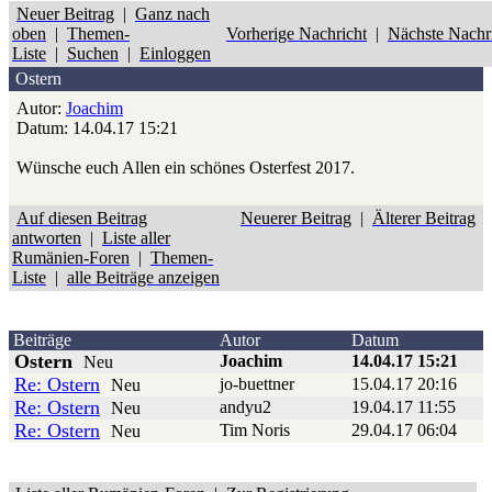
Neuer Beitrag
|
Ganz nach
oben
|
Themen-
Vorherige Nachricht
|
Nächste Nachr
Liste
|
Suchen
|
Einloggen
Ostern
Autor:
Joachim
Datum: 14.04.17 15:21
Wünsche euch Allen ein schönes Osterfest 2017.
Auf diesen Beitrag
Neuerer Beitrag
|
Älterer Beitrag
antworten
|
Liste aller
Rumänien-Foren
|
Themen-
Liste
|
alle Beiträge anzeigen
Beiträge
Autor
Datum
Ostern
Joachim
14.04.17 15:21
Neu
Re: Ostern
jo-buettner
15.04.17 20:16
Neu
Re: Ostern
andyu2
19.04.17 11:55
Neu
Re: Ostern
Tim Noris
29.04.17 06:04
Neu