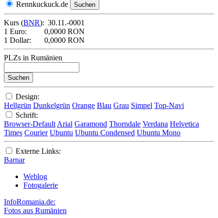
Rennkuckuck.de
Kurs (
BNR
):
30.11.-0001
1 Euro:
0,0000 RON
1 Dollar:
0,0000 RON
PLZs in Rumänien
Design:
Hellgrün
Dunkelgrün
Orange
Blau
Grau
Simpel
Top-Navi
Schrift:
Browser-Default
Arial
Garamond
Thorndale
Verdana
Helvetica
Times
Courier
Ubuntu
Ubuntu Condensed
Ubuntu Mono
Externe Links:
Barnar
Weblog
Fotogalerie
InfoRomania.de:
Fotos aus Rumänien