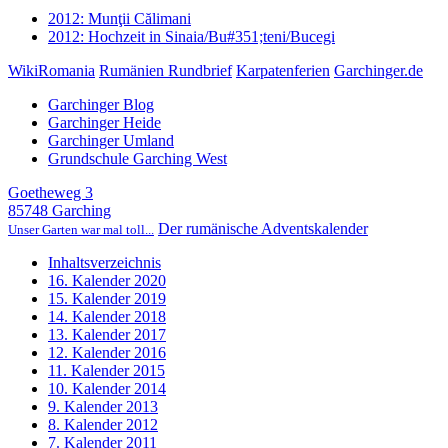
2012: Munţii Călimani
2012: Hochzeit in Sinaia/Bu#351;teni/Bucegi
WikiRomania
Rumänien Rundbrief
Karpatenferien
Garchinger.de
Garchinger Blog
Garchinger Heide
Garchinger Umland
Grundschule Garching West
Goetheweg 3
85748 Garching
Der rumänische Adventskalender
Unser Garten war mal toll...
Inhaltsverzeichnis
16. Kalender 2020
15. Kalender 2019
14. Kalender 2018
13. Kalender 2017
12. Kalender 2016
11. Kalender 2015
10. Kalender 2014
9. Kalender 2013
8. Kalender 2012
7. Kalender 2011