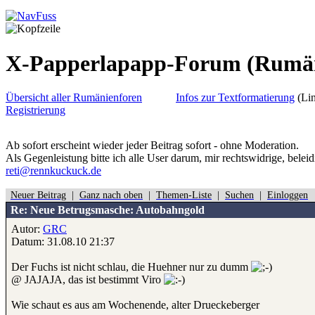
X-Papperlapapp-Forum
(Rumä
Übersicht aller Rumänienforen
Infos zur Textformatierung
(Lin
Registrierung
Ab sofort erscheint wieder jeder Beitrag sofort - ohne Moderation.
Als Gegenleistung bitte ich alle User darum, mir rechtswidrige, belei
reti@rennkuckuck.de
Neuer Beitrag
|
Ganz nach oben
|
Themen-Liste
|
Suchen
|
Einloggen
Re: Neue Betrugsmasche: Autobahngold
Autor:
GRC
Datum: 31.08.10 21:37
Der Fuchs ist nicht schlau, die Huehner nur zu dumm
@ JAJAJA, das ist bestimmt Viro
Wie schaut es aus am Wochenende, alter Drueckeberger