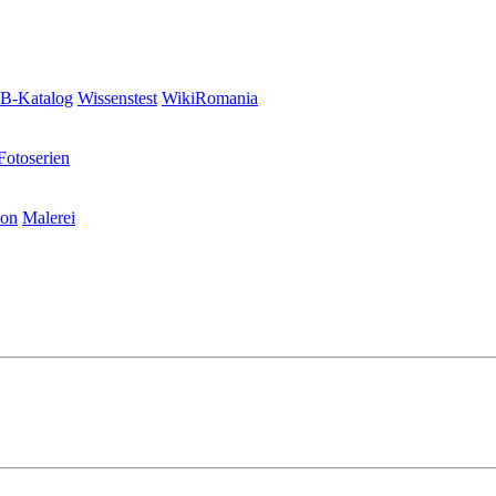
-Katalog
Wissenstest
WikiRomania
Fotoserien
ion
Malerei