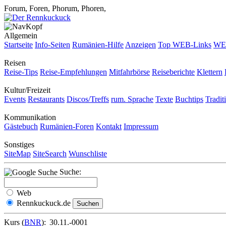
Forum, Foren, Phorum, Phoren,
Allgemein
Startseite
Info-Seiten
Rumänien-Hilfe
Anzeigen
Top WEB-Links
WEB
Reisen
Reise-Tips
Reise-Empfehlungen
Mitfahrbörse
Reiseberichte
Klettern
Kultur/Freizeit
Events
Restaurants
Discos/Treffs
rum. Sprache
Texte
Buchtips
Tradit
Kommunikation
Gästebuch
Rumänien-Foren
Kontakt
Impressum
Sonstiges
SiteMap
SiteSearch
Wunschliste
Suche:
Web
Rennkuckuck.de
Kurs (
BNR
):
30.11.-0001