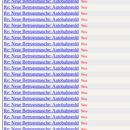
Re: Neue Betrugsmasche: Autobahngold
Neu
Re: Neue Betrugsmasche: Autobahngold
Neu
Re: Neue Betrugsmasche: Autobahngold
Neu
Re: Neue Betrugsmasche: Autobahngold
Neu
Re: Neue Betrugsmasche: Autobahngold
Neu
Re: Neue Betrugsmasche: Autobahngold
Neu
Re: Neue Betrugsmasche: Autobahngold
Neu
Re: Neue Betrugsmasche: Autobahngold
Neu
Re: Neue Betrugsmasche: Autobahngold
Neu
Re: Neue Betrugsmasche: Autobahngold
Neu
Re: Neue Betrugsmasche: Autobahngold
Neu
Re: Neue Betrugsmasche: Autobahngold
Neu
Re: Neue Betrugsmasche: Autobahngold
Neu
Re: Neue Betrugsmasche: Autobahngold
Neu
Re: Neue Betrugsmasche: Autobahngold
Neu
Re: Neue Betrugsmasche: Autobahngold
Neu
Re: Neue Betrugsmasche: Autobahngold
Neu
Re: Neue Betrugsmasche: Autobahngold
Neu
Re: Neue Betrugsmasche: Autobahngold
Neu
Re: Neue Betrugsmasche: Autobahngold
Neu
Re: Neue Betrugsmasche: Autobahngold
Neu
Re: Neue Betrugsmasche: Autobahngold
Neu