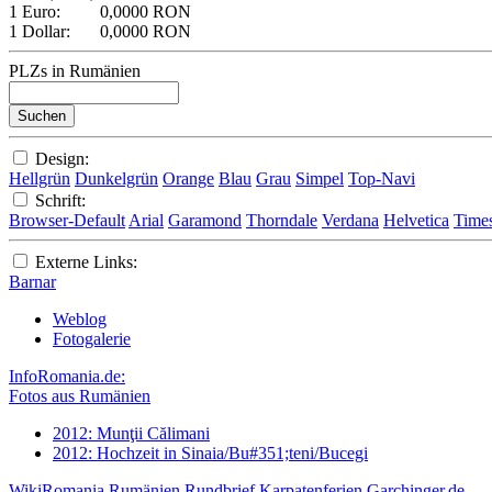
1 Euro:
0,0000 RON
1 Dollar:
0,0000 RON
PLZs in Rumänien
Design:
Hellgrün
Dunkelgrün
Orange
Blau
Grau
Simpel
Top-Navi
Schrift:
Browser-Default
Arial
Garamond
Thorndale
Verdana
Helvetica
Time
Externe Links:
Barnar
Weblog
Fotogalerie
InfoRomania.de:
Fotos aus Rumänien
2012: Munţii Călimani
2012: Hochzeit in Sinaia/Bu#351;teni/Bucegi
WikiRomania
Rumänien Rundbrief
Karpatenferien
Garchinger.de