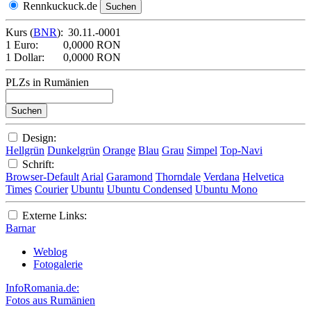
Rennkuckuck.de
Kurs (
BNR
):
30.11.-0001
1 Euro:
0,0000 RON
1 Dollar:
0,0000 RON
PLZs in Rumänien
Design:
Hellgrün
Dunkelgrün
Orange
Blau
Grau
Simpel
Top-Navi
Schrift:
Browser-Default
Arial
Garamond
Thorndale
Verdana
Helvetica
Times
Courier
Ubuntu
Ubuntu Condensed
Ubuntu Mono
Externe Links:
Barnar
Weblog
Fotogalerie
InfoRomania.de:
Fotos aus Rumänien