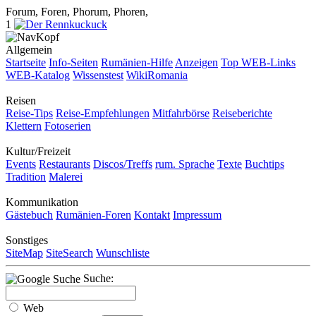
Forum, Foren, Phorum, Phoren,
1
Allgemein
Startseite
Info-Seiten
Rumänien-Hilfe
Anzeigen
Top WEB-Links
WEB-Katalog
Wissenstest
WikiRomania
Reisen
Reise-Tips
Reise-Empfehlungen
Mitfahrbörse
Reiseberichte
Klettern
Fotoserien
Kultur/Freizeit
Events
Restaurants
Discos/Treffs
rum. Sprache
Texte
Buchtips
Tradition
Malerei
Kommunikation
Gästebuch
Rumänien-Foren
Kontakt
Impressum
Sonstiges
SiteMap
SiteSearch
Wunschliste
Suche:
Web