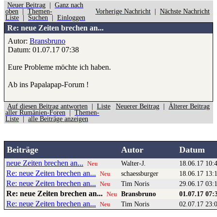
Neuer Beitrag
|
Ganz nach
oben
|
Themen-
Vorherige Nachricht
|
Nächste Nachricht
Liste
|
Suchen
|
Einloggen
Re: neue Zeiten brechen an...
Autor:
Bransbruno
Datum: 01.07.17 07:38
Eure Probleme möchte ich haben.
Ab ins Papalapap-Forum !
Auf diesen Beitrag antworten
|
Liste
Neuerer Beitrag
|
Älterer Beitrag
aller Rumänien-Foren
|
Themen-
Liste
|
alle Beiträge anzeigen
Beiträge
Autor
Datum
neue Zeiten brechen an...
Walter-J.
18.06.17 10:
Neu
Re: neue Zeiten brechen an...
schaessburger
18.06.17 13:
Neu
Re: neue Zeiten brechen an...
Tim Noris
29.06.17 03:
Neu
Re: neue Zeiten brechen an...
Bransbruno
01.07.17 07:
Neu
Re: neue Zeiten brechen an...
Tim Noris
02.07.17 23:
Neu