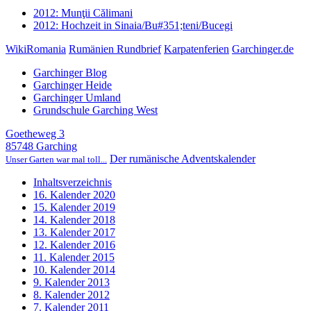
2012: Munţii Călimani
2012: Hochzeit in Sinaia/Bu#351;teni/Bucegi
WikiRomania
Rumänien Rundbrief
Karpatenferien
Garchinger.de
Garchinger Blog
Garchinger Heide
Garchinger Umland
Grundschule Garching West
Goetheweg 3
85748 Garching
Der rumänische Adventskalender
Unser Garten war mal toll...
Inhaltsverzeichnis
16. Kalender 2020
15. Kalender 2019
14. Kalender 2018
13. Kalender 2017
12. Kalender 2016
11. Kalender 2015
10. Kalender 2014
9. Kalender 2013
8. Kalender 2012
7. Kalender 2011