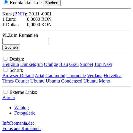
Rennkuckuck.de
Kurs (
BNR
):
30.11.-0001
1 Euro:
0,0000 RON
1 Dollar:
0,0000 RON
PLZs in Rumänien
Design:
Hellgrün
Dunkelgrün
Orange
Blau
Grau
Simpel
Top-Navi
Schrift:
Browser-Default
Arial
Garamond
Thorndale
Verdana
Helvetica
Times
Courier
Ubuntu
Ubuntu Condensed
Ubuntu Mono
Externe Links:
Barnar
Weblog
Fotogalerie
InfoRomania.de:
Fotos aus Rumänien