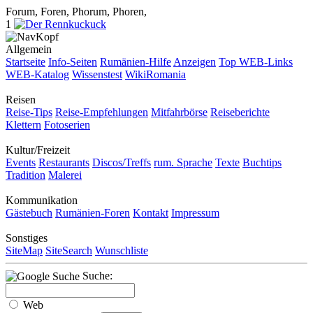
Forum, Foren, Phorum, Phoren,
1
Allgemein
Startseite
Info-Seiten
Rumänien-Hilfe
Anzeigen
Top WEB-Links
WEB-Katalog
Wissenstest
WikiRomania
Reisen
Reise-Tips
Reise-Empfehlungen
Mitfahrbörse
Reiseberichte
Klettern
Fotoserien
Kultur/Freizeit
Events
Restaurants
Discos/Treffs
rum. Sprache
Texte
Buchtips
Tradition
Malerei
Kommunikation
Gästebuch
Rumänien-Foren
Kontakt
Impressum
Sonstiges
SiteMap
SiteSearch
Wunschliste
Suche:
Web