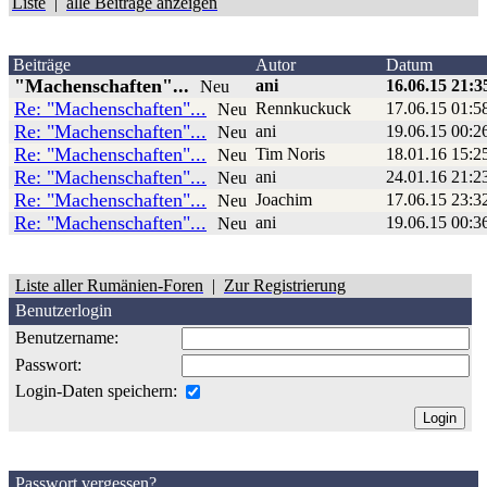
Liste
|
alle Beiträge anzeigen
Beiträge
Autor
Datum
"Machenschaften"...
ani
16.06.15 21:3
Neu
Re: "Machenschaften"...
Rennkuckuck
17.06.15 01:5
Neu
Re: "Machenschaften"...
ani
19.06.15 00:2
Neu
Re: "Machenschaften"...
Tim Noris
18.01.16 15:2
Neu
Re: "Machenschaften"...
ani
24.01.16 21:2
Neu
Re: "Machenschaften"...
Joachim
17.06.15 23:3
Neu
Re: "Machenschaften"...
ani
19.06.15 00:3
Neu
Liste aller Rumänien-Foren
|
Zur Registrierung
Benutzerlogin
Benutzername:
Passwort:
Login-Daten speichern:
Passwort vergessen?