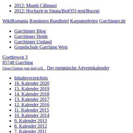
2012: Munţii Călimani
2012: Hochzeit in Sinaia/Bu#351;teni/Bucegi
WikiRomania
Rumänien Rundbrief
Karpatenferien
Garchinger.de
Garchinger Blog
Garchinger Heide
Garchinger Umland
Grundschule Garching West
Goetheweg 3
85748 Garching
Der rumänische Adventskalender
Unser Garten war mal toll...
Inhaltsverzeichnis
16. Kalender 2020
15. Kalender 2019
14. Kalender 2018
13. Kalender 2017
12. Kalender 2016
11. Kalender 2015
10. Kalender 2014
9. Kalender 2013
8. Kalender 2012
7. Kalender 2011