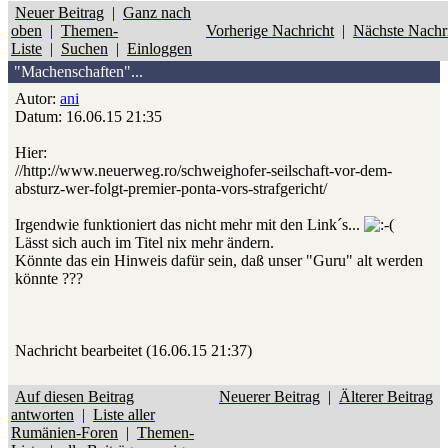
Neuer Beitrag
|
Ganz nach
oben
|
Themen-
Vorherige Nachricht
|
Nächste Nachr
Liste
|
Suchen
|
Einloggen
"Machenschaften"...
Autor:
ani
Datum: 16.06.15 21:35
Hier:
//http://www.neuerweg.ro/schweighofer-seilschaft-vor-dem-
absturz-wer-folgt-premier-ponta-vors-strafgericht/
Irgendwie funktioniert das nicht mehr mit den Link´s...
Lässt sich auch im Titel nix mehr ändern.
Könnte das ein Hinweis dafür sein, daß unser "Guru" alt werden
könnte ???
Nachricht bearbeitet (16.06.15 21:37)
Auf diesen Beitrag
Neuerer Beitrag
|
Älterer Beitrag
antworten
|
Liste aller
Rumänien-Foren
|
Themen-