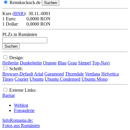
Rennkuckuck.de
Kurs (
BNR
):
30.11.-0001
1 Euro:
0,0000 RON
1 Dollar:
0,0000 RON
PLZs in Rumänien
Design:
Hellgrün
Dunkelgrün
Orange
Blau
Grau
Simpel
Top-Navi
Schrift:
Browser-Default
Arial
Garamond
Thorndale
Verdana
Helvetica
Times
Courier
Ubuntu
Ubuntu Condensed
Ubuntu Mono
Externe Links:
Barnar
Weblog
Fotogalerie
InfoRomania.de:
Fotos aus Rumänien