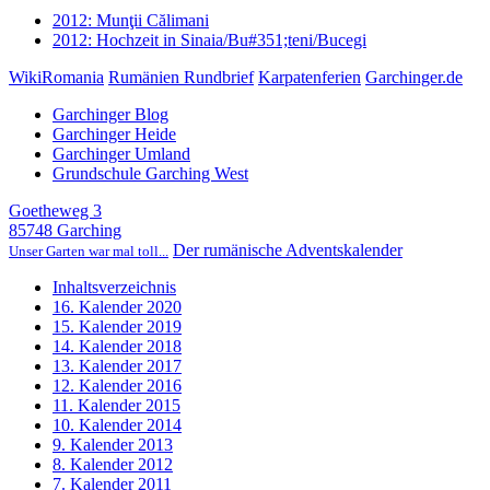
2012: Munţii Călimani
2012: Hochzeit in Sinaia/Bu#351;teni/Bucegi
WikiRomania
Rumänien Rundbrief
Karpatenferien
Garchinger.de
Garchinger Blog
Garchinger Heide
Garchinger Umland
Grundschule Garching West
Goetheweg 3
85748 Garching
Der rumänische Adventskalender
Unser Garten war mal toll...
Inhaltsverzeichnis
16. Kalender 2020
15. Kalender 2019
14. Kalender 2018
13. Kalender 2017
12. Kalender 2016
11. Kalender 2015
10. Kalender 2014
9. Kalender 2013
8. Kalender 2012
7. Kalender 2011