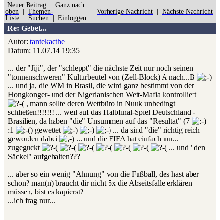
Neuer Beitrag
|
Ganz nach
oben
|
Themen-
Vorherige Nachricht
|
Nächste Nachricht
Liste
|
Suchen
|
Einloggen
Re: Gebet...
Autor:
tantekaethe
Datum: 11.07.14 19:35
... der "Jiji", der "schleppt" die nächste Zeit nur noch seinen
"tonnenschweren" Kulturbeutel von (Zell-Block) A nach...B
... und ja, die WM in Brasil, die wird ganz bestimmt von der
Hongkonger- und der Nigerianischen Wett-Mafia kontrolliert
, mann sollte deren Wettbüro in Nuuk unbedingt
schließen!!!!!!! ... weil auf das Halbfinal-Spiel Deutschland -
Brasilien, da haben "die" Unsummen auf das "Resultat" (7
:1
) gewettet
... da sind "die" richtig reich
geworden dabei
... und die FIFA hat einfach nur...
zugeguckt
... und "den
Säckel" aufgehalten???
... aber so ein wenig "Ahnung" von die Fußball, des hast aber
schon? man(n) braucht dir nicht 5x die Abseitsfalle erklären
müssen, bist es kapierst?
...ich frag nur...