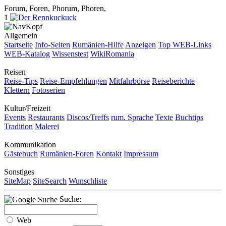
Forum, Foren, Phorum, Phoren,
1
Allgemein
Startseite
Info-Seiten
Rumänien-Hilfe
Anzeigen
Top WEB-Links
WEB-Katalog
Wissenstest
WikiRomania
Reisen
Reise-Tips
Reise-Empfehlungen
Mitfahrbörse
Reiseberichte
Klettern
Fotoserien
Kultur/Freizeit
Events
Restaurants
Discos/Treffs
rum. Sprache
Texte
Buchtips
Tradition
Malerei
Kommunikation
Gästebuch
Rumänien-Foren
Kontakt
Impressum
Sonstiges
SiteMap
SiteSearch
Wunschliste
Suche:
Web