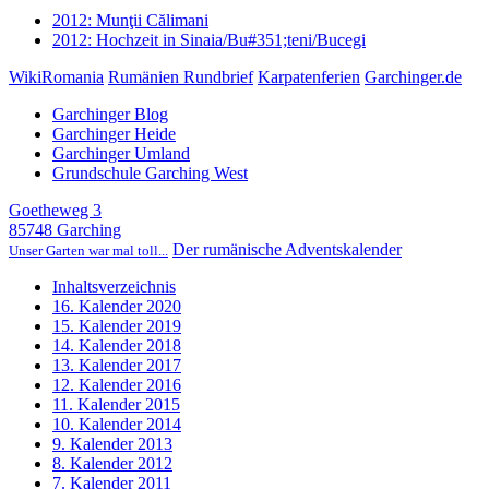
2012: Munţii Călimani
2012: Hochzeit in Sinaia/Bu#351;teni/Bucegi
WikiRomania
Rumänien Rundbrief
Karpatenferien
Garchinger.de
Garchinger Blog
Garchinger Heide
Garchinger Umland
Grundschule Garching West
Goetheweg 3
85748 Garching
Der rumänische Adventskalender
Unser Garten war mal toll...
Inhaltsverzeichnis
16. Kalender 2020
15. Kalender 2019
14. Kalender 2018
13. Kalender 2017
12. Kalender 2016
11. Kalender 2015
10. Kalender 2014
9. Kalender 2013
8. Kalender 2012
7. Kalender 2011