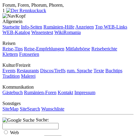
Forum, Foren, Phorum, Phoren,
1
Allgemein
Startseite
Info-Seiten
Rumänien-Hilfe
Anzeigen
Top WEB-Links
WEB-Katalog
Wissenstest
WikiRomania
Reisen
Reise-Tips
Reise-Empfehlungen
Mitfahrbörse
Reiseberichte
Klettern
Fotoserien
Kultur/Freizeit
Events
Restaurants
Discos/Treffs
rum. Sprache
Texte
Buchtips
Tradition
Malerei
Kommunikation
Gästebuch
Rumänien-Foren
Kontakt
Impressum
Sonstiges
SiteMap
SiteSearch
Wunschliste
Suche:
Web