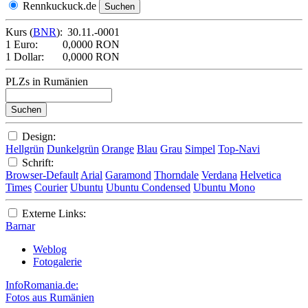
Rennkuckuck.de
Kurs (
BNR
):
30.11.-0001
1 Euro:
0,0000 RON
1 Dollar:
0,0000 RON
PLZs in Rumänien
Design:
Hellgrün
Dunkelgrün
Orange
Blau
Grau
Simpel
Top-Navi
Schrift:
Browser-Default
Arial
Garamond
Thorndale
Verdana
Helvetica
Times
Courier
Ubuntu
Ubuntu Condensed
Ubuntu Mono
Externe Links:
Barnar
Weblog
Fotogalerie
InfoRomania.de:
Fotos aus Rumänien