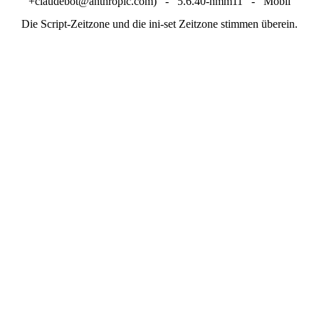
+claudebot@anthropic.com) - 5.6.40-nmm11 - Mobil
Die Script-Zeitzone und die ini-set Zeitzone stimmen überein.