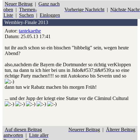
Neuer Beitrag
|
Ganz nach
oben
|
Themen-
Vorherige Nachricht
|
Nächste Nachr
Liste
|
Suchen
|
Einloggen
Wembley-Finale 2013
Autor:
tantekaethe
Datum: 25.05.13 17:41
tut ihr auch schon so ein bisschen "hibbelig" sein, wegen heute
Abend?
also,nachdem die Bayern die Dortmunder so richtig verKloppen
tun, na dann tu ich hier bei uns in Jido&#537;ti&#539;a so eine
richtige Party machen!!!! so mit Autokorso bis Severin und so
dann tun wir Rabatz machen bis morgen Früh!
... und der Jupp der kriegt eine Statue vor die Căminul Cultural
Auf diesen Beitrag
Neuerer Beitrag
|
Älterer Beitrag
antworten
|
Liste aller