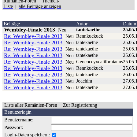
Rumänien-Foren
|
Themen-
Liste
|
alle Beiträge anzeigen
Beiträge
Autor
Datum
Wembley-Finale 2013
tantekaethe
25.05.
Neu
Re: Wembley-Finale 2013
Rennkuckuck
25.05.
Neu
Re: Wembley-Finale 2013
tantekaethe
25.05.
Neu
Re: Wembley-Finale 2013
tantekaethe
25.05.
Neu
Re: Wembley-Finale 2013
tantekaethe
25.05.
Neu
Re: Wembley-Finale 2013
Geococcyxcalifornianus
25.05.
Neu
Re: Wembley-Finale 2013
Rennkuckuck
25.05.
Neu
Re: Wembley-Finale 2013
tantekaethe
26.05.
Neu
Re: Wembley-Finale 2013
Joachim
27.05.
Neu
Re: Wembley-Finale 2013
tantekaethe
27.05.
Neu
Liste aller Rumänien-Foren
|
Zur Registrierung
Benutzerlogin
Benutzername:
Passwort:
Login-Daten speichern: