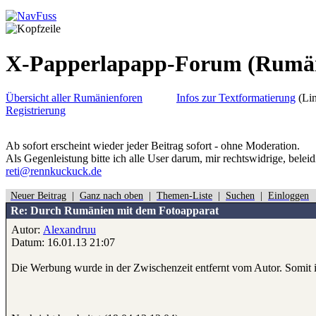
X-Papperlapapp-Forum
(Rumä
Übersicht aller Rumänienforen
Infos zur Textformatierung
(Lin
Registrierung
Ab sofort erscheint wieder jeder Beitrag sofort - ohne Moderation.
Als Gegenleistung bitte ich alle User darum, mir rechtswidrige, belei
reti@rennkuckuck.de
Neuer Beitrag
|
Ganz nach oben
|
Themen-Liste
|
Suchen
|
Einloggen
Re: Durch Rumänien mit dem Fotoapparat
Autor:
Alexandruu
Datum: 16.01.13 21:07
Die Werbung wurde in der Zwischenzeit entfernt vom Autor. Somit is