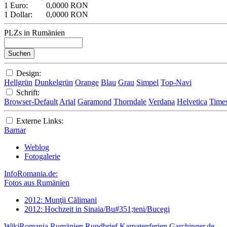
1 Euro:
0,0000 RON
1 Dollar:
0,0000 RON
PLZs in Rumänien
Design:
Hellgrün
Dunkelgrün
Orange
Blau
Grau
Simpel
Top-Navi
Schrift:
Browser-Default
Arial
Garamond
Thorndale
Verdana
Helvetica
Time
Externe Links:
Barnar
Weblog
Fotogalerie
InfoRomania.de:
Fotos aus Rumänien
2012: Munţii Călimani
2012: Hochzeit in Sinaia/Bu#351;teni/Bucegi
WikiRomania
Rumänien Rundbrief
Karpatenferien
Garchinger.de