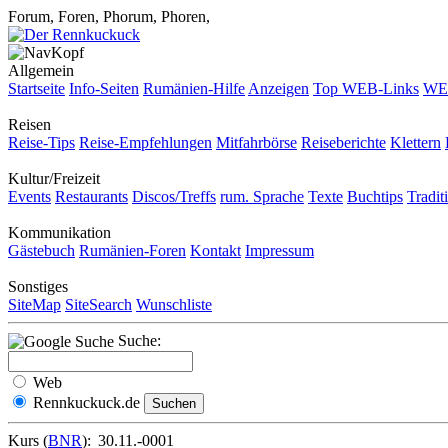
Forum, Foren, Phorum, Phoren,
Allgemein
Startseite
Info-Seiten
Rumänien-Hilfe
Anzeigen
Top WEB-Links
WEB
Reisen
Reise-Tips
Reise-Empfehlungen
Mitfahrbörse
Reiseberichte
Klettern
Kultur/Freizeit
Events
Restaurants
Discos/Treffs
rum. Sprache
Texte
Buchtips
Tradit
Kommunikation
Gästebuch
Rumänien-Foren
Kontakt
Impressum
Sonstiges
SiteMap
SiteSearch
Wunschliste
Suche:
Web
Rennkuckuck.de
Kurs (
BNR
):
30.11.-0001