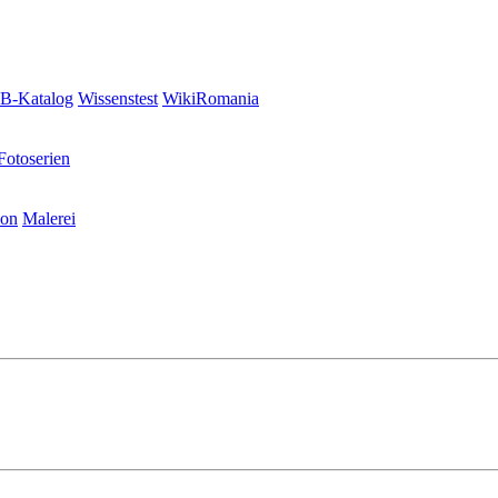
-Katalog
Wissenstest
WikiRomania
Fotoserien
ion
Malerei