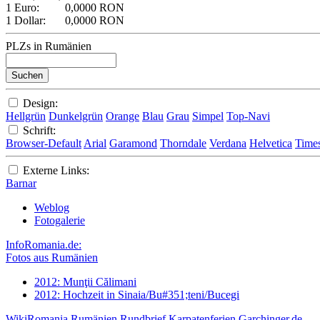
1 Euro:
0,0000 RON
1 Dollar:
0,0000 RON
PLZs in Rumänien
Design:
Hellgrün
Dunkelgrün
Orange
Blau
Grau
Simpel
Top-Navi
Schrift:
Browser-Default
Arial
Garamond
Thorndale
Verdana
Helvetica
Time
Externe Links:
Barnar
Weblog
Fotogalerie
InfoRomania.de:
Fotos aus Rumänien
2012: Munţii Călimani
2012: Hochzeit in Sinaia/Bu#351;teni/Bucegi
WikiRomania
Rumänien Rundbrief
Karpatenferien
Garchinger.de