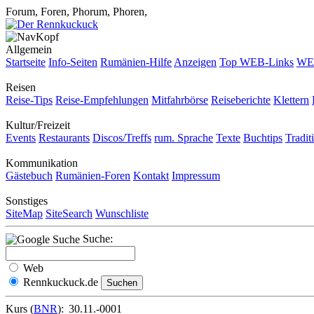
Forum, Foren, Phorum, Phoren,
Allgemein
Startseite
Info-Seiten
Rumänien-Hilfe
Anzeigen
Top WEB-Links
WEB
Reisen
Reise-Tips
Reise-Empfehlungen
Mitfahrbörse
Reiseberichte
Klettern
Kultur/Freizeit
Events
Restaurants
Discos/Treffs
rum. Sprache
Texte
Buchtips
Tradit
Kommunikation
Gästebuch
Rumänien-Foren
Kontakt
Impressum
Sonstiges
SiteMap
SiteSearch
Wunschliste
Suche:
Web
Rennkuckuck.de
Kurs (
BNR
):
30.11.-0001