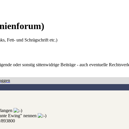
nienforum)
ks, Fett- und Schrägschrift etc.)
digende oder sonstig sittenwidrige Beiträge - auch eventuelle Rechtsve
oggen
erlangen
"Tante Ewing" nennen
ei/893800