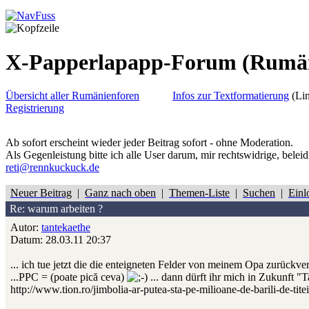
X-Papperlapapp-Forum
(Rumä
Übersicht aller Rumänienforen
Infos zur Textformatierung
(Lin
Registrierung
Ab sofort erscheint wieder jeder Beitrag sofort - ohne Moderation.
Als Gegenleistung bitte ich alle User darum, mir rechtswidrige, belei
reti@rennkuckuck.de
Neuer Beitrag
|
Ganz nach oben
|
Themen-Liste
|
Suchen
|
Einl
Re: warum arbeiten ?
Autor:
tantekaethe
Datum: 28.03.11 20:37
... ich tue jetzt die die enteigneten Felder von meinem Opa zurückv
...PPC = (poate pică ceva)
... dann dürft ihr mich in Zukunft 
http://www.tion.ro/jimbolia-ar-putea-sta-pe-milioane-de-barili-de-tit