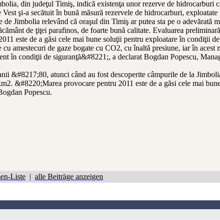
olia, din judeţul Timiş, indică existenţa unor rezerve de hidrocarburi ca
Vest şi-a secătuit în bună măsură rezervele de hidrocarburi, exploatate i
 de Jimbolia relevând că oraşul din Timiş ar putea sta pe o adevărată ma
cământ de ţiţei parafinos, de foarte bună calitate. Evaluarea preliminară 
11 este de a găsi cele mai bune soluţii pentru exploatare în condiţii de 
te cu amestecuri de gaze bogate cu CO2, cu înaltă presiune, iar în acest 
ubiacent în condiţii de siguranţă&#8221;, a declarat Bogdan Popescu, M
n anii &#8217;80, atunci când au fost descoperite câmpurile de la Jimbol
km2. &#8220;Marea provocare pentru 2011 este de a găsi cele mai bune s
t Bogdan Popescu.
en-Liste
|
alle Beiträge anzeigen