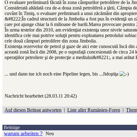
O evaluare preliminară făcută în zona câmpurilor petrolifere de la Jimb
Considerată altădată cea de-a doua zonă petroliferă a ţării, Câmpia de 
cuvânt în Timiş, o evaluare preliminară a unui zăcământ din apropiere
&#8222;În cadrul structurii de la Jimbolia a fost pus în evidenţă un ză
care pot ajunge chiar la 6 milioane de barili.Marea provocare pentru 20
În urma testelor din 2010, am evidenţiat existenţa unor nivele satura
identifica cele mai potrive soluţii pentru exploatarea petrolului s
cele două câmpuri petrolifere din zona Jimbolia.
Existenţa rezervelor de petrol şi gaze de aici este cunoscută încă di
această zonă încă din 2008, pe o suprafaţă concesionată de circa 24 
operaţiilor petroliere şi de protecţie a mediului&#8221;, a mai arăta
... und dann tue ich noch eine Pipeline legen, bis ...Jidoştiţa
Nachricht bearbeitet (28.03.11 20:42)
Auf diesen Beitrag antworten
|
Liste aller Rumänien-Foren
|
Them
Beiträge
warum arbeiten ?
Neu