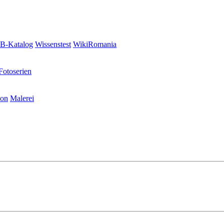
-Katalog
Wissenstest
WikiRomania
Fotoserien
ion
Malerei