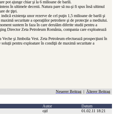
re pot ajunge chiar şi la 6 milioane de barili.
ntens în ultimele decenii. Natura pare să nu-şi fi spus însă ultimul
re de ţiţei.
indică existenţa unor rezerve de cel puţin 1,5 milioane de barili şi
maximă securitate a operaţiilor petroliere şi de protecţie a mediului.
moment suntem în faza în care derulăm diferite studii pentru a
anaging Director Zeta Petroleum România, compania care exploatează
ia Veche şi Jimbolia Vest. Zeta Petroleum efectuează prospecţiuni în
oluţii pentru exploatare în condiţii de maximă securitate a
Neuerer Beitrag
|
Älterer Beitrag
Autor
Datum
ojd
01.02.11 18:21