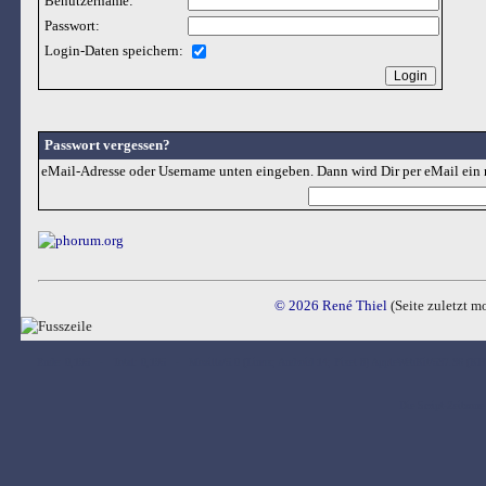
Benutzername:
Passwort:
Login-Daten speichern:
Passwort vergessen?
eMail-Adresse oder Username unten eingeben. Dann wird Dir per eMail ein 
© 2026 René Thiel
(Seite zuletzt m
Ende: 0,195 - Total: 0,195 - Mozilla/5.0 (Linux; Android 14; Pixel 8) AppleWebKit/537.36 (K
Die Script-Zeitzone