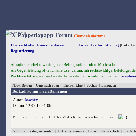
1
X-Papperlapapp-Forum
(Rumänienforum)
Übersicht aller Rumänienforen
Infos zur Textformatierung
(Links, Fet
Registrierung
Ab sofort erscheint wieder jeder Beitrag sofort - ohne Moderation.
Als Gegenleistung bitte ich alle User darum, mir rechtswidrige, beleidigende
Rechtsverletzungen wie fremde Texte oder Fotos sofort zu melden:
reti@ren
Neuer Beitrag
|
Ganz nach oben
|
Themen-Liste
|
Suchen
|
Einloggen
Re: Lidl kommt nach Rumänien
Autor:
Joachim
Datum: 12.07.12 21:06
Na ja, dann hat ja ein Teil des Mülls Rumänien schon verlassen.
Auf diesen Beitrag antworten
|
Liste aller Rumänien-Foren
|
Themen-Liste
|
alle Bei