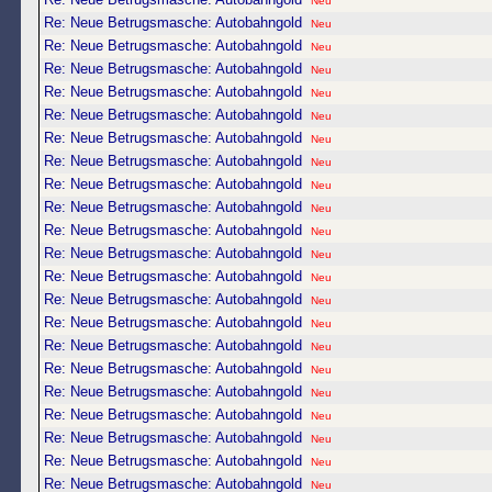
Re: Neue Betrugsmasche: Autobahngold
Neu
Re: Neue Betrugsmasche: Autobahngold
Neu
Re: Neue Betrugsmasche: Autobahngold
Neu
Re: Neue Betrugsmasche: Autobahngold
Neu
Re: Neue Betrugsmasche: Autobahngold
Neu
Re: Neue Betrugsmasche: Autobahngold
Neu
Re: Neue Betrugsmasche: Autobahngold
Neu
Re: Neue Betrugsmasche: Autobahngold
Neu
Re: Neue Betrugsmasche: Autobahngold
Neu
Re: Neue Betrugsmasche: Autobahngold
Neu
Re: Neue Betrugsmasche: Autobahngold
Neu
Re: Neue Betrugsmasche: Autobahngold
Neu
Re: Neue Betrugsmasche: Autobahngold
Neu
Re: Neue Betrugsmasche: Autobahngold
Neu
Re: Neue Betrugsmasche: Autobahngold
Neu
Re: Neue Betrugsmasche: Autobahngold
Neu
Re: Neue Betrugsmasche: Autobahngold
Neu
Re: Neue Betrugsmasche: Autobahngold
Neu
Re: Neue Betrugsmasche: Autobahngold
Neu
Re: Neue Betrugsmasche: Autobahngold
Neu
Re: Neue Betrugsmasche: Autobahngold
Neu
Re: Neue Betrugsmasche: Autobahngold
Neu