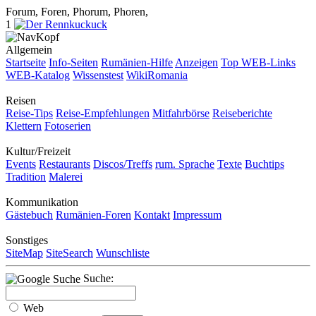
Forum, Foren, Phorum, Phoren,
1
Allgemein
Startseite
Info-Seiten
Rumänien-Hilfe
Anzeigen
Top WEB-Links
WEB-Katalog
Wissenstest
WikiRomania
Reisen
Reise-Tips
Reise-Empfehlungen
Mitfahrbörse
Reiseberichte
Klettern
Fotoserien
Kultur/Freizeit
Events
Restaurants
Discos/Treffs
rum. Sprache
Texte
Buchtips
Tradition
Malerei
Kommunikation
Gästebuch
Rumänien-Foren
Kontakt
Impressum
Sonstiges
SiteMap
SiteSearch
Wunschliste
Suche:
Web