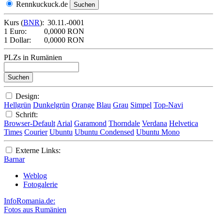
Rennkuckuck.de
Kurs (
BNR
):
30.11.-0001
1 Euro:
0,0000 RON
1 Dollar:
0,0000 RON
PLZs in Rumänien
Design:
Hellgrün
Dunkelgrün
Orange
Blau
Grau
Simpel
Top-Navi
Schrift:
Browser-Default
Arial
Garamond
Thorndale
Verdana
Helvetica
Times
Courier
Ubuntu
Ubuntu Condensed
Ubuntu Mono
Externe Links:
Barnar
Weblog
Fotogalerie
InfoRomania.de:
Fotos aus Rumänien