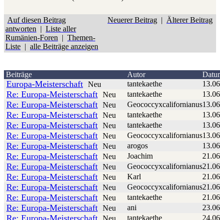
Auf diesen Beitrag
Neuerer Beitrag
|
Älterer Beitrag
antworten
|
Liste aller
Rumänien-Foren
|
Themen-
Liste
|
alle Beiträge anzeigen
Beiträge
Autor
Datu
Europa-Meisterschaft
tantekaethe
13.06
Neu
Re: Europa-Meisterschaft
tantekaethe
13.06
Neu
Re: Europa-Meisterschaft
Geococcyxcalifornianus
13.06
Neu
Re: Europa-Meisterschaft
tantekaethe
13.06
Neu
Re: Europa-Meisterschaft
tantekaethe
13.06
Neu
Re: Europa-Meisterschaft
Geococcyxcalifornianus
13.06
Neu
Re: Europa-Meisterschaft
arogos
13.06
Neu
Re: Europa-Meisterschaft
Joachim
21.06
Neu
Re: Europa-Meisterschaft
Geococcyxcalifornianus
21.06
Neu
Re: Europa-Meisterschaft
Karl
21.06
Neu
Re: Europa-Meisterschaft
Geococcyxcalifornianus
21.06
Neu
Re: Europa-Meisterschaft
tantekaethe
21.06
Neu
Re: Europa-Meisterschaft
ani
23.06
Neu
Re: Europa-Meisterschaft
tantekaethe
24.06
Neu