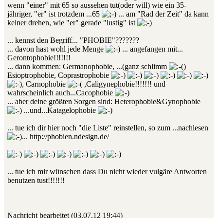
wenn "einer" mit 65 so aussehen tut(oder will) wie ein 35-
jähriger, "er" ist trotzdem ...65
... am "Rad der Zeit" da kann
keiner drehen, wie "er" gerade "lustig" ist
... kennst den Begriff... "PHOBIE"???????
... davon hast wohl jede Menge
... angefangen mit...
Gerontophobie!!!!!!!
... dann kommen: Germanophobie, ...(ganz schlimm
)
Esioptrophobie, Coprastrophobie
, Carnophobie
,Caligynephobie!!!!!!! und
wahrscheinlich auch...Cacophobie
... aber deine größten Sorgen sind: Heterophobie&Gynophobie
...und...Katagelophobie
... tue ich dir hier noch "die Liste" reinstellen, so zum ...nachlesen
... http://phobien.ndesign.de/
... tue ich mir wünschen dass Du nicht wieder vulgäre Antworten
benutzen tust!!!!!!!
Nachricht bearbeitet (03.07.12 19:44)