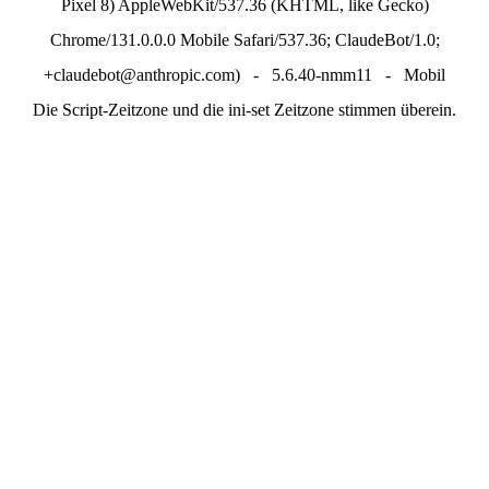
Pixel 8) AppleWebKit/537.36 (KHTML, like Gecko)
Chrome/131.0.0.0 Mobile Safari/537.36; ClaudeBot/1.0;
+claudebot@anthropic.com) - 5.6.40-nmm11 - Mobil
Die Script-Zeitzone und die ini-set Zeitzone stimmen überein.