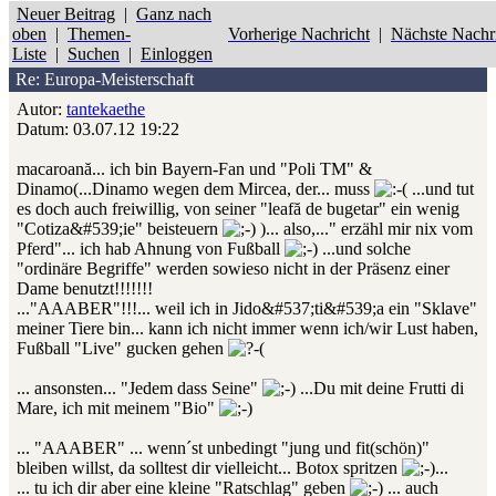
Neuer Beitrag
|
Ganz nach
oben
|
Themen-
Vorherige Nachricht
|
Nächste Nachr
Liste
|
Suchen
|
Einloggen
Re: Europa-Meisterschaft
Autor:
tantekaethe
Datum: 03.07.12 19:22
macaroană... ich bin Bayern-Fan und "Poli TM" &
Dinamo(...Dinamo wegen dem Mircea, der... muss
...und tut
es doch auch freiwillig, von seiner "leafă de bugetar" ein wenig
"Cotiza&#539;ie" beisteuern
)... also,..." erzähl mir nix vom
Pferd"... ich hab Ahnung von Fußball
...und solche
"ordinäre Begriffe" werden sowieso nicht in der Präsenz einer
Dame benutzt!!!!!!!
..."AAABER"!!!... weil ich in Jido&#537;ti&#539;a ein "Sklave"
meiner Tiere bin... kann ich nicht immer wenn ich/wir Lust haben,
Fußball "Live" gucken gehen
... ansonsten... "Jedem dass Seine"
...Du mit deine Frutti di
Mare, ich mit meinem "Bio"
... "AAABER" ... wenn´st unbedingt "jung und fit(schön)"
bleiben willst, da solltest dir vielleicht... Botox spritzen
...
... tu ich dir aber eine kleine "Ratschlag" geben
... auch