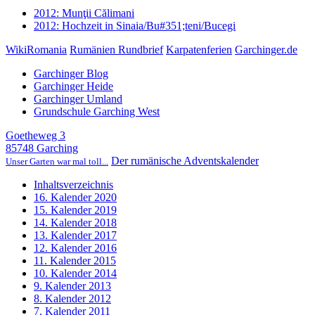
2012: Munţii Călimani
2012: Hochzeit in Sinaia/Bu#351;teni/Bucegi
WikiRomania
Rumänien Rundbrief
Karpatenferien
Garchinger.de
Garchinger Blog
Garchinger Heide
Garchinger Umland
Grundschule Garching West
Goetheweg 3
85748 Garching
Der rumänische Adventskalender
Unser Garten war mal toll...
Inhaltsverzeichnis
16. Kalender 2020
15. Kalender 2019
14. Kalender 2018
13. Kalender 2017
12. Kalender 2016
11. Kalender 2015
10. Kalender 2014
9. Kalender 2013
8. Kalender 2012
7. Kalender 2011