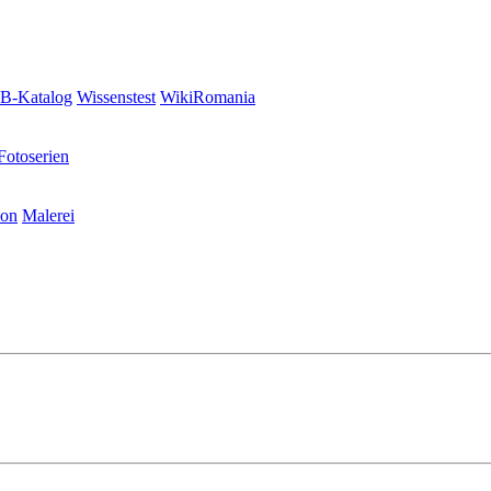
-Katalog
Wissenstest
WikiRomania
Fotoserien
ion
Malerei