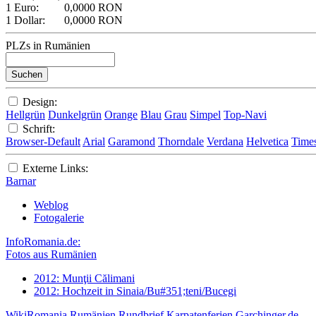
1 Euro:
0,0000 RON
1 Dollar:
0,0000 RON
PLZs in Rumänien
Design:
Hellgrün
Dunkelgrün
Orange
Blau
Grau
Simpel
Top-Navi
Schrift:
Browser-Default
Arial
Garamond
Thorndale
Verdana
Helvetica
Time
Externe Links:
Barnar
Weblog
Fotogalerie
InfoRomania.de:
Fotos aus Rumänien
2012: Munţii Călimani
2012: Hochzeit in Sinaia/Bu#351;teni/Bucegi
WikiRomania
Rumänien Rundbrief
Karpatenferien
Garchinger.de