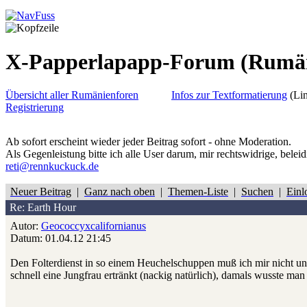
X-Papperlapapp-Forum
(Rumä
Übersicht aller Rumänienforen
Infos zur Textformatierung
(Lin
Registrierung
Ab sofort erscheint wieder jeder Beitrag sofort - ohne Moderation.
Als Gegenleistung bitte ich alle User darum, mir rechtswidrige, belei
reti@rennkuckuck.de
Neuer Beitrag
|
Ganz nach oben
|
Themen-Liste
|
Suchen
|
Einl
Re: Earth Hour
Autor:
Geococcyxcalifornianus
Datum: 01.04.12 21:45
Den Folterdienst in so einem Heuchelschuppen muß ich mir nicht un
schnell eine Jungfrau ertränkt (nackig natürlich), damals wusste m