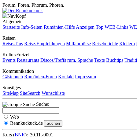
Forum, Foren, Phorum, Phoren,
Allgemein
Startseite
Info-Seiten
Rumänien-Hilfe
Anzeigen
Top WEB-Links
WEB
Reisen
Reise-Tips
Reise-Empfehlungen
Mitfahrbörse
Reiseberichte
Klettern
Kultur/Freizeit
Events
Restaurants
Discos/Treffs
rum. Sprache
Texte
Buchtips
Tradit
Kommunikation
Gästebuch
Rumänien-Foren
Kontakt
Impressum
Sonstiges
SiteMap
SiteSearch
Wunschliste
Suche:
Web
Rennkuckuck.de
Kurs (
BNR
):
30.11.-0001