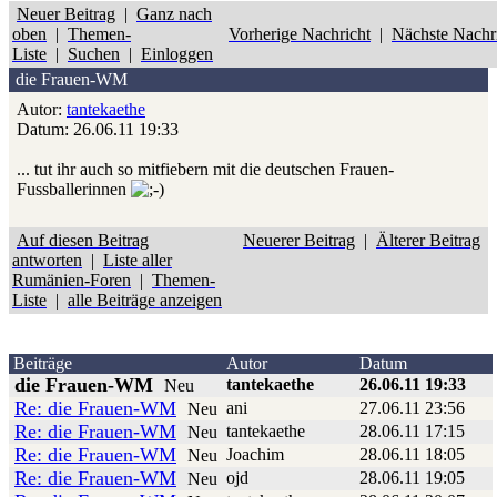
Neuer Beitrag
|
Ganz nach
oben
|
Themen-
Vorherige Nachricht
|
Nächste Nachr
Liste
|
Suchen
|
Einloggen
die Frauen-WM
Autor:
tantekaethe
Datum: 26.06.11 19:33
... tut ihr auch so mitfiebern mit die deutschen Frauen-
Fussballerinnen
Auf diesen Beitrag
Neuerer Beitrag
|
Älterer Beitrag
antworten
|
Liste aller
Rumänien-Foren
|
Themen-
Liste
|
alle Beiträge anzeigen
Beiträge
Autor
Datum
die Frauen-WM
tantekaethe
26.06.11 19:33
Neu
Re: die Frauen-WM
ani
27.06.11 23:56
Neu
Re: die Frauen-WM
tantekaethe
28.06.11 17:15
Neu
Re: die Frauen-WM
Joachim
28.06.11 18:05
Neu
Re: die Frauen-WM
ojd
28.06.11 19:05
Neu