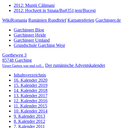
2012: Munţii Călimani
2012: Hochzeit in Sinaia/Bu#351;teni/Bucegi
WikiRomania
Rumänien Rundbrief
Karpatenferien
Garchinger.de
Garchinger Blog
Garchinger Heide
Garchinger Umland
Grundschule Garching West
Goetheweg 3
85748 Garching
Der rumänische Adventskalender
Unser Garten war mal toll...
Inhaltsverzeichnis
16. Kalender 2020
15. Kalender 2019
14. Kalender 2018
13. Kalender 2017
12. Kalender 2016
11. Kalender 2015
10. Kalender 2014
9. Kalender 2013
8. Kalender 2012
7. Kalender 2011