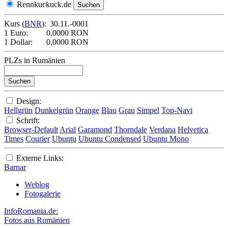
Rennkuckuck.de
Kurs (
BNR
):
30.11.-0001
1 Euro:
0,0000 RON
1 Dollar:
0,0000 RON
PLZs in Rumänien
Design:
Hellgrün
Dunkelgrün
Orange
Blau
Grau
Simpel
Top-Navi
Schrift:
Browser-Default
Arial
Garamond
Thorndale
Verdana
Helvetica
Times
Courier
Ubuntu
Ubuntu Condensed
Ubuntu Mono
Externe Links:
Barnar
Weblog
Fotogalerie
InfoRomania.de:
Fotos aus Rumänien