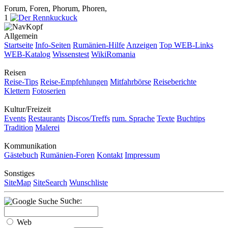
Forum, Foren, Phorum, Phoren,
1
Allgemein
Startseite
Info-Seiten
Rumänien-Hilfe
Anzeigen
Top WEB-Links
WEB-Katalog
Wissenstest
WikiRomania
Reisen
Reise-Tips
Reise-Empfehlungen
Mitfahrbörse
Reiseberichte
Klettern
Fotoserien
Kultur/Freizeit
Events
Restaurants
Discos/Treffs
rum. Sprache
Texte
Buchtips
Tradition
Malerei
Kommunikation
Gästebuch
Rumänien-Foren
Kontakt
Impressum
Sonstiges
SiteMap
SiteSearch
Wunschliste
Suche:
Web