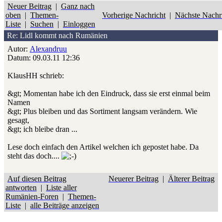
Neuer Beitrag
|
Ganz nach
oben
|
Themen-
Vorherige Nachricht
|
Nächste Nachr
Liste
|
Suchen
|
Einloggen
Re: Lidl kommt nach Rumänien
Autor:
Alexandruu
Datum: 09.03.11 12:36
KlausHH schrieb:
&gt; Momentan habe ich den Eindruck, dass sie erst einmal beim
Namen
&gt; Plus bleiben und das Sortiment langsam verändern. Wie
gesagt,
&gt; ich bleibe dran ...
Lese doch einfach den Artikel welchen ich gepostet habe. Da
steht das doch....
Auf diesen Beitrag
Neuerer Beitrag
|
Älterer Beitrag
antworten
|
Liste aller
Rumänien-Foren
|
Themen-
Liste
|
alle Beiträge anzeigen