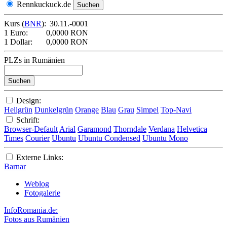
Rennkuckuck.de
Kurs (
BNR
):
30.11.-0001
1 Euro:
0,0000 RON
1 Dollar:
0,0000 RON
PLZs in Rumänien
Design:
Hellgrün
Dunkelgrün
Orange
Blau
Grau
Simpel
Top-Navi
Schrift:
Browser-Default
Arial
Garamond
Thorndale
Verdana
Helvetica
Times
Courier
Ubuntu
Ubuntu Condensed
Ubuntu Mono
Externe Links:
Barnar
Weblog
Fotogalerie
InfoRomania.de:
Fotos aus Rumänien