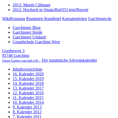
2012: Munţii Călimani
2012: Hochzeit in Sinaia/Bu#351;teni/Bucegi
WikiRomania
Rumänien Rundbrief
Karpatenferien
Garchinger.de
Garchinger Blog
Garchinger Heide
Garchinger Umland
Grundschule Garching West
Goetheweg 3
85748 Garching
Der rumänische Adventskalender
Unser Garten war mal toll...
Inhaltsverzeichnis
16. Kalender 2020
15. Kalender 2019
14. Kalender 2018
13. Kalender 2017
12. Kalender 2016
11. Kalender 2015
10. Kalender 2014
9. Kalender 2013
8. Kalender 2012
7. Kalender 2011