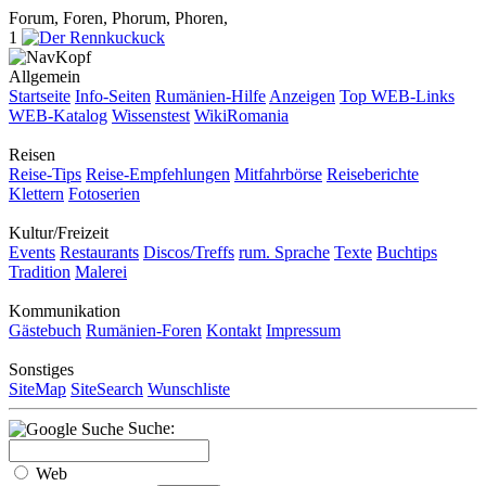
Forum, Foren, Phorum, Phoren,
1
Allgemein
Startseite
Info-Seiten
Rumänien-Hilfe
Anzeigen
Top WEB-Links
WEB-Katalog
Wissenstest
WikiRomania
Reisen
Reise-Tips
Reise-Empfehlungen
Mitfahrbörse
Reiseberichte
Klettern
Fotoserien
Kultur/Freizeit
Events
Restaurants
Discos/Treffs
rum. Sprache
Texte
Buchtips
Tradition
Malerei
Kommunikation
Gästebuch
Rumänien-Foren
Kontakt
Impressum
Sonstiges
SiteMap
SiteSearch
Wunschliste
Suche:
Web