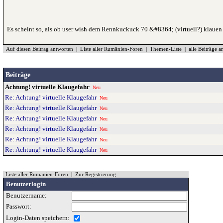
Es scheint so, als ob user wish dem Rennkuckuck 70 &#8364; (virtuell?) klauen 
Auf diesen Beitrag antworten
|
Liste aller Rumänien-Foren
|
Themen-Liste
|
alle Beiträge 
Beiträge
Achtung! virtuelle Klaugefahr
Neu
Re: Achtung! virtuelle Klaugefahr
Neu
Re: Achtung! virtuelle Klaugefahr
Neu
Re: Achtung! virtuelle Klaugefahr
Neu
Re: Achtung! virtuelle Klaugefahr
Neu
Re: Achtung! virtuelle Klaugefahr
Neu
Re: Achtung! virtuelle Klaugefahr
Neu
Liste aller Rumänien-Foren
|
Zur Registrierung
Benutzerlogin
Benutzername:
Passwort:
Login-Daten speichern: