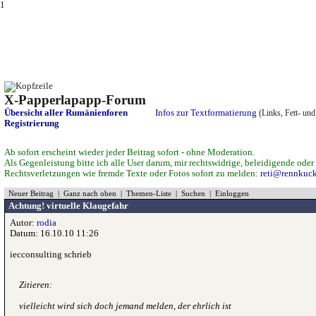
1
X-Papperlapapp-Forum
(Rumänienforum)
Übersicht aller Rumänienforen
Infos zur Textformatierung
(Links, Fett- und
Registrierung
Ab sofort erscheint wieder jeder Beitrag sofort - ohne Moderation.
Als Gegenleistung bitte ich alle User darum, mir rechtswidrige, beleidigende oder 
Rechtsverletzungen wie fremde Texte oder Fotos sofort zu melden:
reti@rennkuc
Neuer Beitrag
|
Ganz nach oben
|
Themen-Liste
|
Suchen
|
Einloggen
Achtung! virtuelle Klaugefahr
Autor:
rodia
Datum: 16.10.10 11:26
iecconsulting schrieb
Zitieren:
vielleicht wird sich doch jemand melden, der ehrlich ist