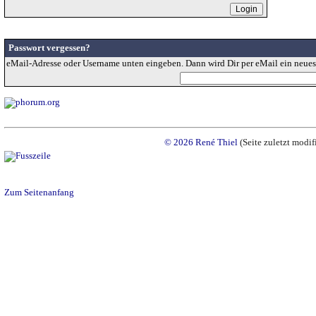
Passwort vergessen?
eMail-Adresse oder Username unten eingeben. Dann wird Dir per eMail ein neues
© 2026 René Thiel
(Seite zuletzt modif
Zum Seitenanfang
Ende: 0,399 - Total: 0,399 - Mozilla/5.0 (Linux; Android 14; Pixel 8) AppleWebKit/537.36 (K
+claudebot@anthropic.com) - 5.6.4
Die Script-Zeitzone und die ini-set Zeitz