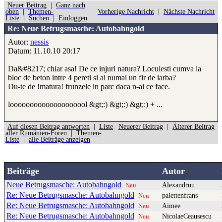
Neuer Beitrag
|
Ganz nach
oben
|
Themen-
Vorherige Nachricht
|
Nächste Nachricht
Liste
|
Suchen
|
Einloggen
Re: Neue Betrugsmasche: Autobahngold
Autor:
nessis
Datum: 11.10.10 20:17
Da&#8217; chiar asa! De ce injuri natura? Locuiesti cumva la
bloc de beton intre 4 pereti si ai numai un fir de iarba?
Du-te de !matura! frunzele in parc daca n-ai ce face.
loooooooooooooooooool &gt;:) &gt;:) &gt;:) + ...
Auf diesen Beitrag antworten
|
Liste
Neuerer Beitrag
|
Älterer Beitrag
aller Rumänien-Foren
|
Themen-
Liste
|
alle Beiträge anzeigen
Beiträge
Autor
Neue Betrugsmasche: Autobahngold
Alexandruu
Neu
Re: Neue Betrugsmasche: Autobahngold
palettenfrans
Neu
Re: Neue Betrugsmasche: Autobahngold
Aimee
Neu
Re: Neue Betrugsmasche: Autobahngold
NicolaeCeausescu
Neu