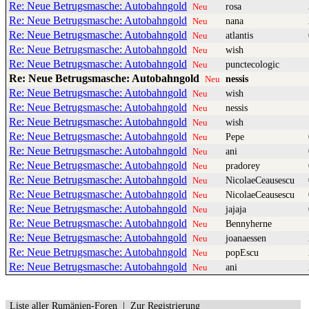
Re: Neue Betrugsmasche: Autobahngold
rosa
Neu
Re: Neue Betrugsmasche: Autobahngold
nana
Neu
Re: Neue Betrugsmasche: Autobahngold
atlantis
Neu
Re: Neue Betrugsmasche: Autobahngold
wish
Neu
Re: Neue Betrugsmasche: Autobahngold
punctecologic
Neu
Re: Neue Betrugsmasche: Autobahngold
nessis
Neu
Re: Neue Betrugsmasche: Autobahngold
wish
Neu
Re: Neue Betrugsmasche: Autobahngold
nessis
Neu
Re: Neue Betrugsmasche: Autobahngold
wish
Neu
Re: Neue Betrugsmasche: Autobahngold
Pepe
Neu
Re: Neue Betrugsmasche: Autobahngold
ani
Neu
Re: Neue Betrugsmasche: Autobahngold
pradorey
Neu
Re: Neue Betrugsmasche: Autobahngold
NicolaeCeausescu
Neu
Re: Neue Betrugsmasche: Autobahngold
NicolaeCeausescu
Neu
Re: Neue Betrugsmasche: Autobahngold
jajaja
Neu
Re: Neue Betrugsmasche: Autobahngold
Bennyherne
Neu
Re: Neue Betrugsmasche: Autobahngold
joanaessen
Neu
Re: Neue Betrugsmasche: Autobahngold
popEscu
Neu
Re: Neue Betrugsmasche: Autobahngold
ani
Neu
Liste aller Rumänien-Foren
|
Zur Registrierung