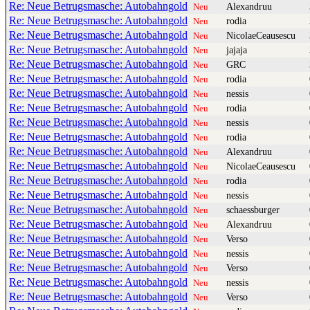
Re: Neue Betrugsmasche: Autobahngold
Alexandruu
Neu
Re: Neue Betrugsmasche: Autobahngold
rodia
Neu
Re: Neue Betrugsmasche: Autobahngold
NicolaeCeausescu
Neu
Re: Neue Betrugsmasche: Autobahngold
jajaja
Neu
Re: Neue Betrugsmasche: Autobahngold
GRC
Neu
Re: Neue Betrugsmasche: Autobahngold
rodia
Neu
Re: Neue Betrugsmasche: Autobahngold
nessis
Neu
Re: Neue Betrugsmasche: Autobahngold
rodia
Neu
Re: Neue Betrugsmasche: Autobahngold
nessis
Neu
Re: Neue Betrugsmasche: Autobahngold
rodia
Neu
Re: Neue Betrugsmasche: Autobahngold
Alexandruu
Neu
Re: Neue Betrugsmasche: Autobahngold
NicolaeCeausescu
Neu
Re: Neue Betrugsmasche: Autobahngold
rodia
Neu
Re: Neue Betrugsmasche: Autobahngold
nessis
Neu
Re: Neue Betrugsmasche: Autobahngold
schaessburger
Neu
Re: Neue Betrugsmasche: Autobahngold
Alexandruu
Neu
Re: Neue Betrugsmasche: Autobahngold
Verso
Neu
Re: Neue Betrugsmasche: Autobahngold
nessis
Neu
Re: Neue Betrugsmasche: Autobahngold
Verso
Neu
Re: Neue Betrugsmasche: Autobahngold
nessis
Neu
Re: Neue Betrugsmasche: Autobahngold
Verso
Neu