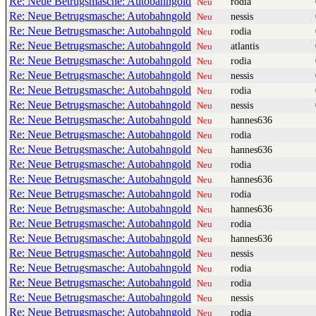
Re: Neue Betrugsmasche: Autobahngold
rodia
Neu
Re: Neue Betrugsmasche: Autobahngold
nessis
Neu
Re: Neue Betrugsmasche: Autobahngold
rodia
Neu
Re: Neue Betrugsmasche: Autobahngold
atlantis
Neu
Re: Neue Betrugsmasche: Autobahngold
rodia
Neu
Re: Neue Betrugsmasche: Autobahngold
nessis
Neu
Re: Neue Betrugsmasche: Autobahngold
rodia
Neu
Re: Neue Betrugsmasche: Autobahngold
nessis
Neu
Re: Neue Betrugsmasche: Autobahngold
hannes636
Neu
Re: Neue Betrugsmasche: Autobahngold
rodia
Neu
Re: Neue Betrugsmasche: Autobahngold
hannes636
Neu
Re: Neue Betrugsmasche: Autobahngold
rodia
Neu
Re: Neue Betrugsmasche: Autobahngold
hannes636
Neu
Re: Neue Betrugsmasche: Autobahngold
rodia
Neu
Re: Neue Betrugsmasche: Autobahngold
hannes636
Neu
Re: Neue Betrugsmasche: Autobahngold
rodia
Neu
Re: Neue Betrugsmasche: Autobahngold
hannes636
Neu
Re: Neue Betrugsmasche: Autobahngold
nessis
Neu
Re: Neue Betrugsmasche: Autobahngold
rodia
Neu
Re: Neue Betrugsmasche: Autobahngold
rodia
Neu
Re: Neue Betrugsmasche: Autobahngold
nessis
Neu
Re: Neue Betrugsmasche: Autobahngold
rodia
Neu