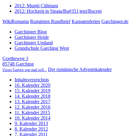
2012: Munţii Călimani
2012: Hochzeit in Sinaia/Bu#351;teni/Bucegi
WikiRomania
Rumänien Rundbrief
Karpatenferien
Garchinger.de
Garchinger Blog
Garchinger Heide
Garchinger Umland
Grundschule Garching West
Goetheweg 3
85748 Garching
Der rumänische Adventskalender
Unser Garten war mal toll...
Inhaltsverzeichnis
16. Kalender 2020
15. Kalender 2019
14. Kalender 2018
13. Kalender 2017
12. Kalender 2016
11. Kalender 2015
10. Kalender 2014
9. Kalender 2013
8. Kalender 2012
7. Kalender 2011