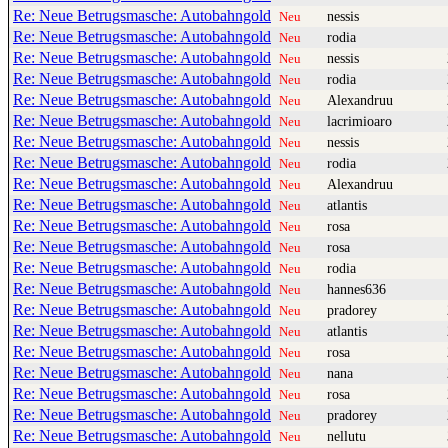
Re: Neue Betrugsmasche: Autobahngold
nessis
Neu
Re: Neue Betrugsmasche: Autobahngold
rodia
Neu
Re: Neue Betrugsmasche: Autobahngold
nessis
Neu
Re: Neue Betrugsmasche: Autobahngold
rodia
Neu
Re: Neue Betrugsmasche: Autobahngold
Alexandruu
Neu
Re: Neue Betrugsmasche: Autobahngold
lacrimioaro
Neu
Re: Neue Betrugsmasche: Autobahngold
nessis
Neu
Re: Neue Betrugsmasche: Autobahngold
rodia
Neu
Re: Neue Betrugsmasche: Autobahngold
Alexandruu
Neu
Re: Neue Betrugsmasche: Autobahngold
atlantis
Neu
Re: Neue Betrugsmasche: Autobahngold
rosa
Neu
Re: Neue Betrugsmasche: Autobahngold
rosa
Neu
Re: Neue Betrugsmasche: Autobahngold
rodia
Neu
Re: Neue Betrugsmasche: Autobahngold
hannes636
Neu
Re: Neue Betrugsmasche: Autobahngold
pradorey
Neu
Re: Neue Betrugsmasche: Autobahngold
atlantis
Neu
Re: Neue Betrugsmasche: Autobahngold
rosa
Neu
Re: Neue Betrugsmasche: Autobahngold
nana
Neu
Re: Neue Betrugsmasche: Autobahngold
rosa
Neu
Re: Neue Betrugsmasche: Autobahngold
pradorey
Neu
Re: Neue Betrugsmasche: Autobahngold
nellutu
Neu