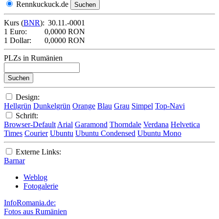
Rennkuckuck.de
Kurs (
BNR
):
30.11.-0001
1 Euro:
0,0000 RON
1 Dollar:
0,0000 RON
PLZs in Rumänien
Design:
Hellgrün
Dunkelgrün
Orange
Blau
Grau
Simpel
Top-Navi
Schrift:
Browser-Default
Arial
Garamond
Thorndale
Verdana
Helvetica
Times
Courier
Ubuntu
Ubuntu Condensed
Ubuntu Mono
Externe Links:
Barnar
Weblog
Fotogalerie
InfoRomania.de:
Fotos aus Rumänien