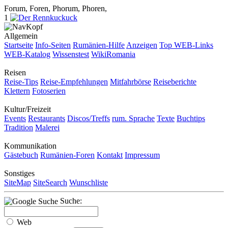
Forum, Foren, Phorum, Phoren,
1
Allgemein
Startseite
Info-Seiten
Rumänien-Hilfe
Anzeigen
Top WEB-Links
WEB-Katalog
Wissenstest
WikiRomania
Reisen
Reise-Tips
Reise-Empfehlungen
Mitfahrbörse
Reiseberichte
Klettern
Fotoserien
Kultur/Freizeit
Events
Restaurants
Discos/Treffs
rum. Sprache
Texte
Buchtips
Tradition
Malerei
Kommunikation
Gästebuch
Rumänien-Foren
Kontakt
Impressum
Sonstiges
SiteMap
SiteSearch
Wunschliste
Suche:
Web