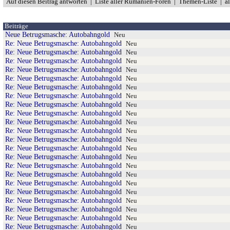
Auf diesen Beitrag antworten
|
Liste aller Rumänien-Foren
|
Themen-Liste
|
a
Beiträge
Neue Betrugsmasche: Autobahngold
Neu
Re: Neue Betrugsmasche: Autobahngold
Neu
Re: Neue Betrugsmasche: Autobahngold
Neu
Re: Neue Betrugsmasche: Autobahngold
Neu
Re: Neue Betrugsmasche: Autobahngold
Neu
Re: Neue Betrugsmasche: Autobahngold
Neu
Re: Neue Betrugsmasche: Autobahngold
Neu
Re: Neue Betrugsmasche: Autobahngold
Neu
Re: Neue Betrugsmasche: Autobahngold
Neu
Re: Neue Betrugsmasche: Autobahngold
Neu
Re: Neue Betrugsmasche: Autobahngold
Neu
Re: Neue Betrugsmasche: Autobahngold
Neu
Re: Neue Betrugsmasche: Autobahngold
Neu
Re: Neue Betrugsmasche: Autobahngold
Neu
Re: Neue Betrugsmasche: Autobahngold
Neu
Re: Neue Betrugsmasche: Autobahngold
Neu
Re: Neue Betrugsmasche: Autobahngold
Neu
Re: Neue Betrugsmasche: Autobahngold
Neu
Re: Neue Betrugsmasche: Autobahngold
Neu
Re: Neue Betrugsmasche: Autobahngold
Neu
Re: Neue Betrugsmasche: Autobahngold
Neu
Re: Neue Betrugsmasche: Autobahngold
Neu
Re: Neue Betrugsmasche: Autobahngold
Neu