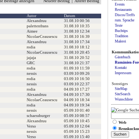
lle Beiträge anzeigen
Neuerer Beitrag
|
Älterer Beitrag
Events
Restaurants
Discos/Treffs
Autor
Datum
rum. Sprache
Alexandruu
31.08.10 00:56
Texte
palettenfrans
31.08.10 10:35
Buchtips
Aimee
31.08.10 12:34
Tradition
NicolaeCeausescu
31.08.10 16:39
Malerei
Alexandruu
31.08.10 17:34
rodia
31.08.10 18:12
Kommunikatio
NicolaeCeausescu
31.08.10 20:45
Gästebuch
jajaja
31.08.10 20:52
Rumänien-For
GRC
31.08.10 21:37
Kontakt
rodia
01.09.10 11:59
Impressum
nessis
03.09.10 09:26
rodia
03.09.10 16:50
Sonstiges
nessis
03.09.10 22:37
SiteMap
rodia
04.09.10 17:27
SiteSearch
Alexandruu
04.09.10 17:30
Wunschliste
NicolaeCeausescu
04.09.10 18:34
rodia
04.09.10 19:34
nessis
05.09.10 01:40
schaessburger
05.09.10 08:57
Alexandruu
05.09.10 10:45
Web
Verso
05.09.10 12:04
Rennkuckuc
nessis
05.09.10 15:23
Verso
05.09.10 15:40