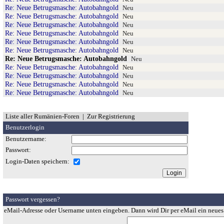
Re: Neue Betrugsmasche: Autobahngold
Neu
Re: Neue Betrugsmasche: Autobahngold
Neu
Re: Neue Betrugsmasche: Autobahngold
Neu
Re: Neue Betrugsmasche: Autobahngold
Neu
Re: Neue Betrugsmasche: Autobahngold
Neu
Re: Neue Betrugsmasche: Autobahngold
Neu
Re: Neue Betrugsmasche: Autobahngold
Neu
Re: Neue Betrugsmasche: Autobahngold
Neu
Re: Neue Betrugsmasche: Autobahngold
Neu
Re: Neue Betrugsmasche: Autobahngold
Neu
Re: Neue Betrugsmasche: Autobahngold
Neu
Liste aller Rumänien-Foren
|
Zur Registrierung
Benutzerlogin
Benutzername:
Passwort:
Login-Daten speichern:
Passwort vergessen?
eMail-Adresse oder Username unten eingeben. Dann wird Dir per eMail ein neues