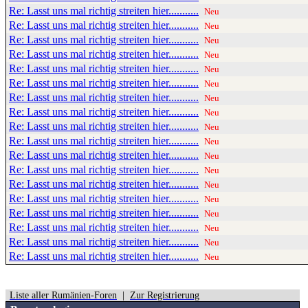
Re: Lasst uns mal richtig streiten hier...........
Neu
Re: Lasst uns mal richtig streiten hier...........
Neu
Re: Lasst uns mal richtig streiten hier...........
Neu
Re: Lasst uns mal richtig streiten hier...........
Neu
Re: Lasst uns mal richtig streiten hier...........
Neu
Re: Lasst uns mal richtig streiten hier...........
Neu
Re: Lasst uns mal richtig streiten hier...........
Neu
Re: Lasst uns mal richtig streiten hier...........
Neu
Re: Lasst uns mal richtig streiten hier...........
Neu
Re: Lasst uns mal richtig streiten hier...........
Neu
Re: Lasst uns mal richtig streiten hier...........
Neu
Re: Lasst uns mal richtig streiten hier...........
Neu
Re: Lasst uns mal richtig streiten hier...........
Neu
Re: Lasst uns mal richtig streiten hier...........
Neu
Re: Lasst uns mal richtig streiten hier...........
Neu
Re: Lasst uns mal richtig streiten hier...........
Neu
Re: Lasst uns mal richtig streiten hier...........
Neu
Re: Lasst uns mal richtig streiten hier...........
Neu
Liste aller Rumänien-Foren
|
Zur Registrierung