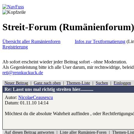
Streit-Forum
(Rumänienforum
Übersicht aller Rumänienforen
Infos zur Textformatierung
(Lin
Registrierung
Ab sofort erscheint wieder jeder Beitrag sofort - ohne Moderation.
Als Gegenleistung bitte ich alle User darum, mir rechtswidrige, belei
reti@rennkuckuck.de
Neuer Beitrag
|
Ganz nach oben
|
Themen-Liste
|
Suchen
|
Einloggen
Re: Lasst uns mal richtig streiten hier...........
Autor:
NicolaeCeausescu
Datum: 01.11.10 14:14
Möchtest du die absolute Wahrheit auffinden , oder Rechtfertigung
Auf diesen Beitrag antworten
|
Liste aller Rumänien-Foren
|
Themen-List