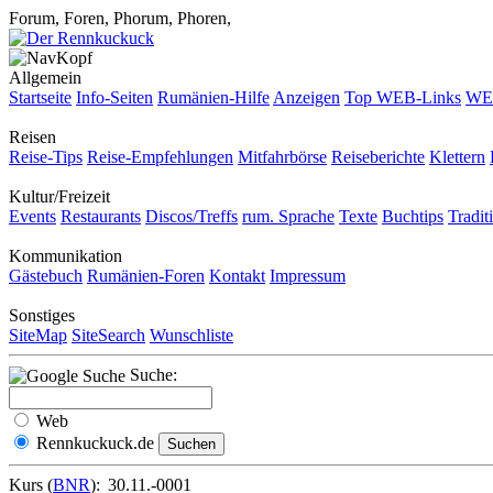
Forum, Foren, Phorum, Phoren,
Allgemein
Startseite
Info-Seiten
Rumänien-Hilfe
Anzeigen
Top WEB-Links
WEB
Reisen
Reise-Tips
Reise-Empfehlungen
Mitfahrbörse
Reiseberichte
Klettern
Kultur/Freizeit
Events
Restaurants
Discos/Treffs
rum. Sprache
Texte
Buchtips
Tradit
Kommunikation
Gästebuch
Rumänien-Foren
Kontakt
Impressum
Sonstiges
SiteMap
SiteSearch
Wunschliste
Suche:
Web
Rennkuckuck.de
Kurs (
BNR
):
30.11.-0001