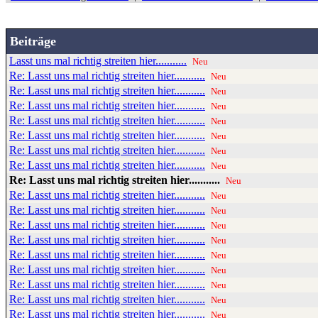
Beiträge
Lasst uns mal richtig streiten hier...........
Neu
Re: Lasst uns mal richtig streiten hier...........
Neu
Re: Lasst uns mal richtig streiten hier...........
Neu
Re: Lasst uns mal richtig streiten hier...........
Neu
Re: Lasst uns mal richtig streiten hier...........
Neu
Re: Lasst uns mal richtig streiten hier...........
Neu
Re: Lasst uns mal richtig streiten hier...........
Neu
Re: Lasst uns mal richtig streiten hier...........
Neu
Re: Lasst uns mal richtig streiten hier...........
Neu
Re: Lasst uns mal richtig streiten hier...........
Neu
Re: Lasst uns mal richtig streiten hier...........
Neu
Re: Lasst uns mal richtig streiten hier...........
Neu
Re: Lasst uns mal richtig streiten hier...........
Neu
Re: Lasst uns mal richtig streiten hier...........
Neu
Re: Lasst uns mal richtig streiten hier...........
Neu
Re: Lasst uns mal richtig streiten hier...........
Neu
Re: Lasst uns mal richtig streiten hier...........
Neu
Re: Lasst uns mal richtig streiten hier...........
Neu