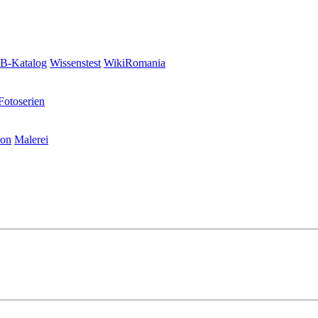
-Katalog
Wissenstest
WikiRomania
Fotoserien
ion
Malerei