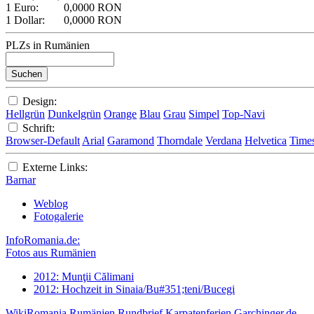
1 Euro:
0,0000 RON
1 Dollar:
0,0000 RON
PLZs in Rumänien
Design:
Hellgrün
Dunkelgrün
Orange
Blau
Grau
Simpel
Top-Navi
Schrift:
Browser-Default
Arial
Garamond
Thorndale
Verdana
Helvetica
Time
Externe Links:
Barnar
Weblog
Fotogalerie
InfoRomania.de:
Fotos aus Rumänien
2012: Munţii Călimani
2012: Hochzeit in Sinaia/Bu#351;teni/Bucegi
WikiRomania
Rumänien Rundbrief
Karpatenferien
Garchinger.de