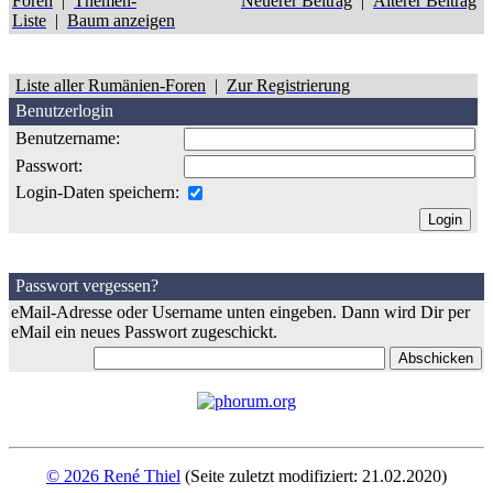
Foren
|
Themen-
Neuerer Beitrag
|
Älterer Beitrag
Liste
|
Baum anzeigen
Liste aller Rumänien-Foren
|
Zur Registrierung
Benutzerlogin
Benutzername:
Passwort:
Login-Daten speichern:
Passwort vergessen?
eMail-Adresse oder Username unten eingeben. Dann wird Dir per
eMail ein neues Passwort zugeschickt.
© 2026 René Thiel
(Seite zuletzt modifiziert: 21.02.2020)