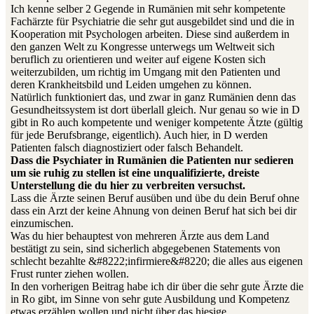
Ich kenne selber 2 Gegende in Rumänien mit sehr kompetente
Fachärzte für Psychiatrie die sehr gut ausgebildet sind und die in
Kooperation mit Psychologen arbeiten. Diese sind außerdem in
den ganzen Welt zu Kongresse unterwegs um Weltweit sich
beruflich zu orientieren und weiter auf eigene Kosten sich
weiterzubilden, um richtig im Umgang mit den Patienten und
deren Krankheitsbild und Leiden umgehen zu können.
Natürlich funktioniert das, und zwar in ganz Rumänien denn das
Gesundheitssystem ist dort überlall gleich. Nur genau so wie in D
gibt in Ro auch kompetente und weniger kompetente Ätzte (gültig
für jede Berufsbrange, eigentlich). Auch hier, in D werden
Patienten falsch diagnostiziert oder falsch Behandelt.
Dass die Psychiater in Rumänien die Patienten nur sedieren
um sie ruhig zu stellen ist eine unqualifizierte, dreiste
Unterstellung die du hier zu verbreiten versuchst.
Lass die Ärzte seinen Beruf ausüben und übe du dein Beruf ohne
dass ein Arzt der keine Ahnung von deinen Beruf hat sich bei dir
einzumischen.
Was du hier behauptest von mehreren Ärzte aus dem Land
bestätigt zu sein, sind sicherlich abgegebenen Statements von
schlecht bezahlte &#8222;infirmiere&#8220; die alles aus eigenen
Frust runter ziehen wollen.
In den vorherigen Beitrag habe ich dir über die sehr gute Ärzte die
in Ro gibt, im Sinne von sehr gute Ausbildung und Kompetenz
etwas erzählen wollen und nicht über das hiesige