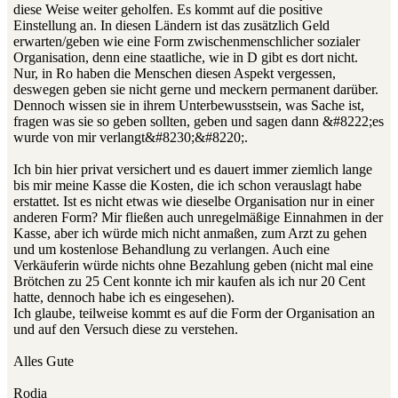
diese Weise weiter geholfen. Es kommt auf die positive
Einstellung an. In diesen Ländern ist das zusätzlich Geld
erwarten/geben wie eine Form zwischenmenschlicher sozialer
Organisation, denn eine staatliche, wie in D gibt es dort nicht.
Nur, in Ro haben die Menschen diesen Aspekt vergessen,
deswegen geben sie nicht gerne und meckern permanent darüber.
Dennoch wissen sie in ihrem Unterbewusstsein, was Sache ist,
fragen was sie so geben sollten, geben und sagen dann &#8222;es
wurde von mir verlangt&#8230;&#8220;.
Ich bin hier privat versichert und es dauert immer ziemlich lange
bis mir meine Kasse die Kosten, die ich schon verauslagt habe
erstattet. Ist es nicht etwas wie dieselbe Organisation nur in einer
anderen Form? Mir fließen auch unregelmäßige Einnahmen in der
Kasse, aber ich würde mich nicht anmaßen, zum Arzt zu gehen
und um kostenlose Behandlung zu verlangen. Auch eine
Verkäuferin würde nichts ohne Bezahlung geben (nicht mal eine
Brötchen zu 25 Cent konnte ich mir kaufen als ich nur 20 Cent
hatte, dennoch habe ich es eingesehen).
Ich glaube, teilweise kommt es auf die Form der Organisation an
und auf den Versuch diese zu verstehen.
Alles Gute
Rodia