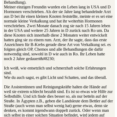
Behandlung).
Meiner einzigen Freundin wurden ein Leben lang in USA und D
Hormonen verschrieben. Als der sie Jahre lang behandelnde Arzt
aus D bei ihr einen kleinen Knoten feststellte, meinte er es sei eine
normale kleine Verkalkung und hat ihr weiterhin Hormonen
verschrieben. Zwei Monate danach zog sie nach 15 Jahren leben
in der USA und weitere 25 Jahren in D zurück nach Ro um. Da
diese Knoten sich innerhalb diese 2 Monaten weiter entwickelt
hatten ging sie zu einem rum. Arzt, der ihr sagte, dass das erste
Anzeichnen für B-Krebs gerade diese Art von Verkalkung sei. es
folgten gleich OP, Chemos und alle Behandlungen die dafür
notwendig sind, sowohl in D wie auch in Ro. Ihr Leben hatte
noch 2 Jahre gedauert&#8230;
Ich weiß, wie entsetzlich und schmerzhaft solche Erfahrungen
sind.
Wie du auch sagst, es gibt Licht und Schatten, und das überall.
Die Assistentinnen und Reinigungskräfte halten die Hände auf
weil sie extrem schlecht bezahlt sind. Es ist so etwas wie Hilfe zur
Selbsthilfe. Und ich finde dies besser so, als nur betteln auf der
Straße. In Ägypten z.B., geben die Landsleute dem Bettler auf der
Straße (auch wenn man selbst wenig hat) gerne etwas, denn sie
denken, es kommt irgendwann doppelt zurück. Oder wenn man
sich selbst in einer solchen Situation befindet, wird jedem auf