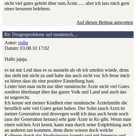
nicht viel gutes gehört über rum.Ärzte...... aber ich lass mich gern
eines besseren belehren.
Auf diesen Beitrag antworten
Re: Drogenprobleme auf rumänisch....
Autor:
rodia
Datum: 03.08.10 17:02
Hallo jajaja,
es tut mir Leid dass es so aussieht als ob ich urteilen würde, denn
das steht mir nicht zu und habe das auch nicht vor. Ich freue mich
zu hören dass du eine positive Einstellung hast.
Leider hört man nicht nur über rumänische Ärzte nicht viel Gutes
sondern überhaupt über das ganze Volk und Land und auch das
ist ungerecht.
Ich kenne seit meiner Kindheit eine rumänische Ärztefamilie die
beruflich sehr viel Gutes getan haben. Der Sohn (auch Arzt) ist
meiner Generation und deswegen weiß ich dass auch heute noch
(aus der Generation heraus) sehr gute Ärzte in Ro gibt. Wenn man
einen solchen Arzt kennt, kann man durch seine Empfehlung auch
an anderen ran kommen, denn diese wissen doch welche
Kollegen durch das Studiumgang korrekt und mit Interesse und