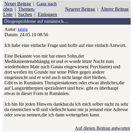
Neuer Beitrag
|
Ganz nach
oben
|
Themen-
Neuerer Beitrag
|
Älterer Beitrag
Liste
|
Suchen
|
Einloggen
Drogenprobleme auf rumänisch....
Autor:
jajaja
Datum: 24.05.10 08:56
Ich habe eine einfache Frage und hoffe auf eine einfach Antwort.
Eine Bekannte von mir hat einen Sohn,der
Medikamentenabhängig ist und er wurde letzte Nacht zum
wiederholten Male nach Gataia eingewiesen( Psychiatrie) und
dort werden im Grunde nur seine Pillen gegen andere
eingetauscht und er wird auch nicht lange dort bleiben.
Gibt es in Rumänien Therapiestationen oder etwas ähnliches,die
auf Langzeittherpien spezialisiert sind bzw. gibt es überhaupt
etwas in dieser Form in Rumänien.
Ich bin für jeden Hinweis dankbar,da ich mich selber nicht zu sehr
da einmischen will und vielleicht kann mir ja jemand eine Adresse
oder sowas nennen,die ich dann weitergeben kann.
Auf diesen Beitrag antworten