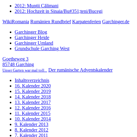
2012: Munţii Călimani
2012: Hochzeit in Sinaia/Bu#351;teni/Bucegi
WikiRomania
Rumänien Rundbrief
Karpatenferien
Garchinger.de
Garchinger Blog
Garchinger Heide
Garchinger Umland
Grundschule Garching West
Goetheweg 3
85748 Garching
Der rumänische Adventskalender
Unser Garten war mal toll...
Inhaltsverzeichnis
16. Kalender 2020
15. Kalender 2019
14. Kalender 2018
13. Kalender 2017
12. Kalender 2016
11. Kalender 2015
10. Kalender 2014
9. Kalender 2013
8. Kalender 2012
7. Kalender 2011