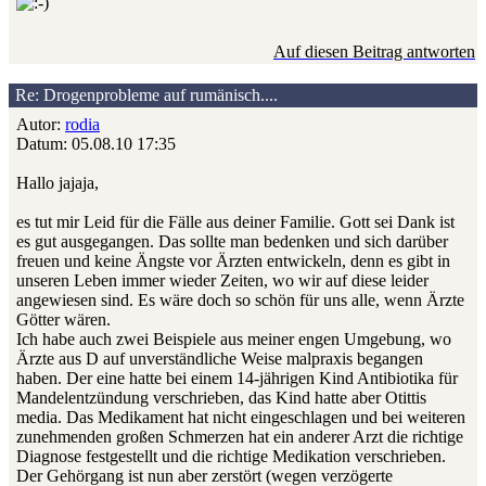
Auf diesen Beitrag antworten
Re: Drogenprobleme auf rumänisch....
Autor:
rodia
Datum: 05.08.10 17:35
Hallo jajaja,
es tut mir Leid für die Fälle aus deiner Familie. Gott sei Dank ist
es gut ausgegangen. Das sollte man bedenken und sich darüber
freuen und keine Ängste vor Ärzten entwickeln, denn es gibt in
unseren Leben immer wieder Zeiten, wo wir auf diese leider
angewiesen sind. Es wäre doch so schön für uns alle, wenn Ärzte
Götter wären.
Ich habe auch zwei Beispiele aus meiner engen Umgebung, wo
Ärzte aus D auf unverständliche Weise malpraxis begangen
haben. Der eine hatte bei einem 14-jährigen Kind Antibiotika für
Mandelentzündung verschrieben, das Kind hatte aber Otittis
media. Das Medikament hat nicht eingeschlagen und bei weiteren
zunehmenden großen Schmerzen hat ein anderer Arzt die richtige
Diagnose festgestellt und die richtige Medikation verschrieben.
Der Gehörgang ist nun aber zerstört (wegen verzögerte