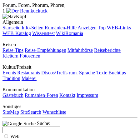
Forum, Foren, Phorum, Phoren,
1
Allgemein
Startseite
Info-Seiten
Rumänien-Hilfe
Anzeigen
Top WEB-Links
WEB-Katalog
Wissenstest
WikiRomania
Reisen
Reise-Tips
Reise-Empfehlungen
Mitfahrbörse
Reiseberichte
Klettern
Fotoserien
Kultur/Freizeit
Events
Restaurants
Discos/Treffs
rum. Sprache
Texte
Buchtips
Tradition
Malerei
Kommunikation
Gästebuch
Rumänien-Foren
Kontakt
Impressum
Sonstiges
SiteMap
SiteSearch
Wunschliste
Suche:
Web