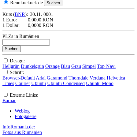
Rennkuckuck.de
Kurs (
BNR
):
30.11.-0001
1 Euro:
0,0000 RON
1 Dollar:
0,0000 RON
PLZs in Rumänien
Design:
Hellgrün
Dunkelgrün
Orange
Blau
Grau
Simpel
Top-Navi
Schrift:
Browser-Default
Arial
Garamond
Thorndale
Verdana
Helvetica
Times
Courier
Ubuntu
Ubuntu Condensed
Ubuntu Mono
Externe Links:
Barnar
Weblog
Fotogalerie
InfoRomania.de:
Fotos aus Rumänien