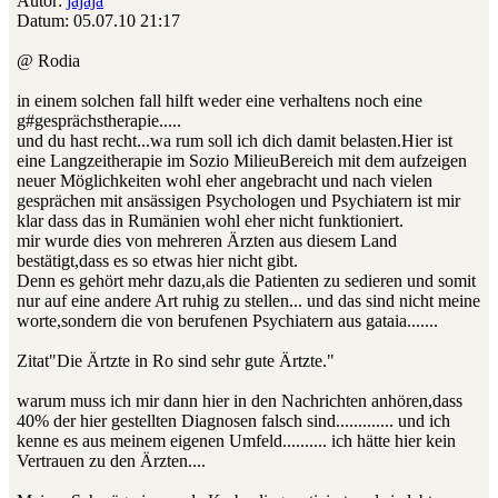
Autor:
jajaja
Datum: 05.07.10 21:17
@ Rodia
in einem solchen fall hilft weder eine verhaltens noch eine
g#gesprächstherapie.....
und du hast recht...wa rum soll ich dich damit belasten.Hier ist
eine Langzeitherapie im Sozio MilieuBereich mit dem aufzeigen
neuer Möglichkeiten wohl eher angebracht und nach vielen
gesprächen mit ansässigen Psychologen und Psychiatern ist mir
klar dass das in Rumänien wohl eher nicht funktioniert.
mir wurde dies von mehreren Ärzten aus diesem Land
bestätigt,dass es so etwas hier nicht gibt.
Denn es gehört mehr dazu,als die Patienten zu sedieren und somit
nur auf eine andere Art ruhig zu stellen... und das sind nicht meine
worte,sondern die von berufenen Psychiatern aus gataia.......
Zitat"Die Ärtzte in Ro sind sehr gute Ärtzte."
warum muss ich mir dann hier in den Nachrichten anhören,dass
40% der hier gestellten Diagnosen falsch sind............. und ich
kenne es aus meinem eigenen Umfeld.......... ich hätte hier kein
Vertrauen zu den Ärzten....