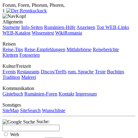
Forum, Foren, Phorum, Phoren,
1
Allgemein
Startseite
Info-Seiten
Rumänien-Hilfe
Anzeigen
Top WEB-Links
WEB-Katalog
Wissenstest
WikiRomania
Reisen
Reise-Tips
Reise-Empfehlungen
Mitfahrbörse
Reiseberichte
Klettern
Fotoserien
Kultur/Freizeit
Events
Restaurants
Discos/Treffs
rum. Sprache
Texte
Buchtips
Tradition
Malerei
Kommunikation
Gästebuch
Rumänien-Foren
Kontakt
Impressum
Sonstiges
SiteMap
SiteSearch
Wunschliste
Suche:
Web