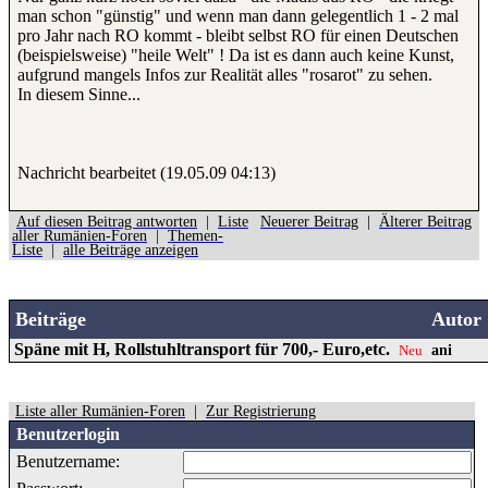
man schon "günstig" und wenn man dann gelegentlich 1 - 2 mal
pro Jahr nach RO kommt - bleibt selbst RO für einen Deutschen
(beispielsweise) "heile Welt" ! Da ist es dann auch keine Kunst,
aufgrund mangels Infos zur Realität alles "rosarot" zu sehen.
In diesem Sinne...
Nachricht bearbeitet (19.05.09 04:13)
Auf diesen Beitrag antworten
|
Liste
Neuerer Beitrag
|
Älterer Beitrag
aller Rumänien-Foren
|
Themen-
Liste
|
alle Beiträge anzeigen
Beiträge
Autor
Späne mit H, Rollstuhltransport für 700,- Euro,etc.
ani
Neu
Liste aller Rumänien-Foren
|
Zur Registrierung
Benutzerlogin
Benutzername: