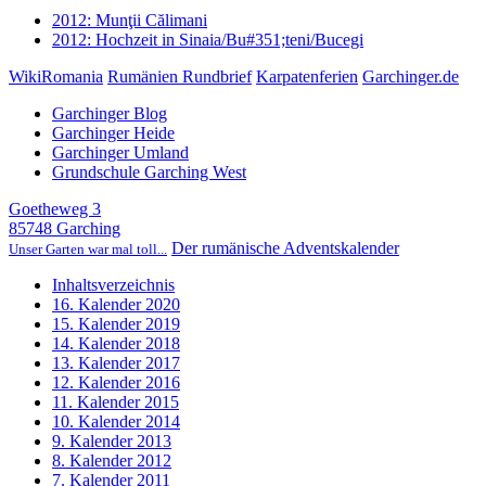
2012: Munţii Călimani
2012: Hochzeit in Sinaia/Bu#351;teni/Bucegi
WikiRomania
Rumänien Rundbrief
Karpatenferien
Garchinger.de
Garchinger Blog
Garchinger Heide
Garchinger Umland
Grundschule Garching West
Goetheweg 3
85748 Garching
Der rumänische Adventskalender
Unser Garten war mal toll...
Inhaltsverzeichnis
16. Kalender 2020
15. Kalender 2019
14. Kalender 2018
13. Kalender 2017
12. Kalender 2016
11. Kalender 2015
10. Kalender 2014
9. Kalender 2013
8. Kalender 2012
7. Kalender 2011