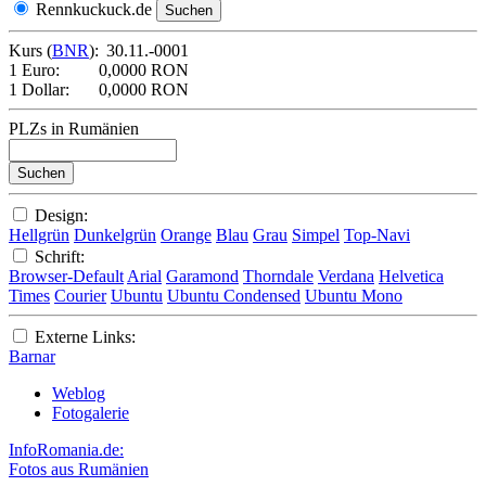
Rennkuckuck.de
Kurs (
BNR
):
30.11.-0001
1 Euro:
0,0000 RON
1 Dollar:
0,0000 RON
PLZs in Rumänien
Design:
Hellgrün
Dunkelgrün
Orange
Blau
Grau
Simpel
Top-Navi
Schrift:
Browser-Default
Arial
Garamond
Thorndale
Verdana
Helvetica
Times
Courier
Ubuntu
Ubuntu Condensed
Ubuntu Mono
Externe Links:
Barnar
Weblog
Fotogalerie
InfoRomania.de:
Fotos aus Rumänien