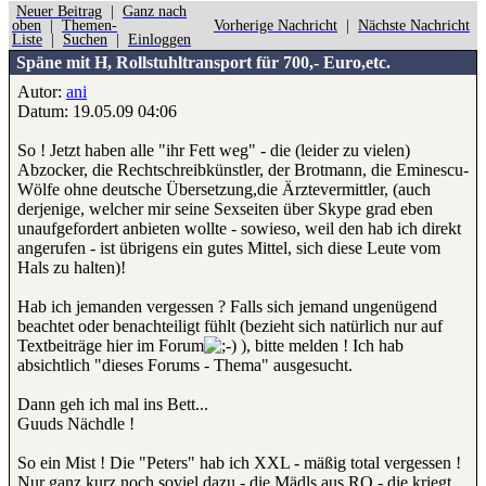
Neuer Beitrag
|
Ganz nach
oben
|
Themen-
Vorherige Nachricht
|
Nächste Nachricht
Liste
|
Suchen
|
Einloggen
Späne mit H, Rollstuhltransport für 700,- Euro,etc.
Autor:
ani
Datum: 19.05.09 04:06
So ! Jetzt haben alle "ihr Fett weg" - die (leider zu vielen)
Abzocker, die Rechtschreibkünstler, der Brotmann, die Eminescu-
Wölfe ohne deutsche Übersetzung,die Ärztevermittler, (auch
derjenige, welcher mir seine Sexseiten über Skype grad eben
unaufgefordert anbieten wollte - sowieso, weil den hab ich direkt
angerufen - ist übrigens ein gutes Mittel, sich diese Leute vom
Hals zu halten)!
Hab ich jemanden vergessen ? Falls sich jemand ungenügend
beachtet oder benachteiligt fühlt (bezieht sich natürlich nur auf
Textbeiträge hier im Forum
), bitte melden ! Ich hab
absichtlich "dieses Forums - Thema" ausgesucht.
Dann geh ich mal ins Bett...
Guuds Nächdle !
So ein Mist ! Die "Peters" hab ich XXL - mäßig total vergessen !
Nur ganz kurz noch soviel dazu - die Mädls aus RO - die kriegt