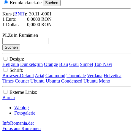
Rennkuckuck.de
Kurs (
BNR
):
30.11.-0001
1 Euro:
0,0000 RON
1 Dollar:
0,0000 RON
PLZs in Rumänien
Design:
Hellgrün
Dunkelgrün
Orange
Blau
Grau
Simpel
Top-Navi
Schrift:
Browser-Default
Arial
Garamond
Thorndale
Verdana
Helvetica
Times
Courier
Ubuntu
Ubuntu Condensed
Ubuntu Mono
Externe Links:
Barnar
Weblog
Fotogalerie
InfoRomania.de:
Fotos aus Rumänien