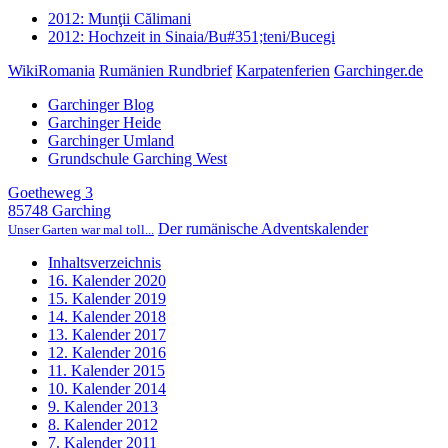
2012: Munţii Călimani
2012: Hochzeit in Sinaia/Bu#351;teni/Bucegi
WikiRomania
Rumänien Rundbrief
Karpatenferien
Garchinger.de
Garchinger Blog
Garchinger Heide
Garchinger Umland
Grundschule Garching West
Goetheweg 3
85748 Garching
Der rumänische Adventskalender
Unser Garten war mal toll...
Inhaltsverzeichnis
16. Kalender 2020
15. Kalender 2019
14. Kalender 2018
13. Kalender 2017
12. Kalender 2016
11. Kalender 2015
10. Kalender 2014
9. Kalender 2013
8. Kalender 2012
7. Kalender 2011