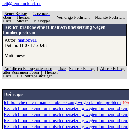
reti@rennkuckuck.de
Neuer Beitrag
|
Ganz nach
oben
|
Themen-
Vorherige Nachricht
|
Nächste Nachricht
Liste
|
Suchen
|
Einloggen
Re: Ich brauche eine rumänisch übersetzung wegen
familienproblem
Autor:
mariok911
Datum: 11.07.17 20:48
Multumesc
Auf diesen Beitrag antworten
|
Liste
Neuerer Beitrag
|
Älterer Beitrag
aller Rumänien-Foren
|
Themen-
Liste
|
alle Beiträge anzeigen
Beiträge
Ich brauche eine rumänisch übersetzung wegen familienproblem
Ne
Re: Ich brauche eine rumänisch übersetzung wegen familienproblem
Re: Ich brauche eine rumänisch übersetzung wegen familienproblem
Re: Ich brauche eine rumänisch übersetzung wegen familienproblem
Re: Ich brauche eine rumänisch übersetzung wegen familienproblem