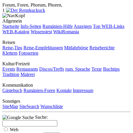
Forum, Foren, Phorum, Phoren,
1
Allgemein
Startseite
Info-Seiten
Rumänien-Hilfe
Anzeigen
Top WEB-Links
WEB-Katalog
Wissenstest
WikiRomania
Reisen
Reise-Tips
Reise-Empfehlungen
Mitfahrbörse
Reiseberichte
Klettern
Fotoserien
Kultur/Freizeit
Events
Restaurants
Discos/Treffs
rum. Sprache
Texte
Buchtips
Tradition
Malerei
Kommunikation
Gästebuch
Rumänien-Foren
Kontakt
Impressum
Sonstiges
SiteMap
SiteSearch
Wunschliste
Suche:
Web