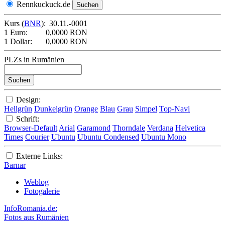
Rennkuckuck.de
Kurs (
BNR
):
30.11.-0001
1 Euro:
0,0000 RON
1 Dollar:
0,0000 RON
PLZs in Rumänien
Design:
Hellgrün
Dunkelgrün
Orange
Blau
Grau
Simpel
Top-Navi
Schrift:
Browser-Default
Arial
Garamond
Thorndale
Verdana
Helvetica
Times
Courier
Ubuntu
Ubuntu Condensed
Ubuntu Mono
Externe Links:
Barnar
Weblog
Fotogalerie
InfoRomania.de:
Fotos aus Rumänien