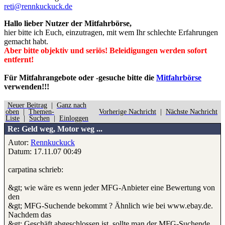
reti@rennkuckuck.de
Hallo lieber Nutzer der Mitfahrbörse,
hier bitte ich Euch, einzutragen, mit wem Ihr schlechte Erfahrungen
gemacht habt.
Aber bitte objektiv und seriös! Beleidigungen werden sofort
entfernt!
Für Mitfahrangebote oder -gesuche bitte die
Mitfahrbörse
verwenden!!!
Neuer Beitrag
|
Ganz nach
oben
|
Themen-
Vorherige Nachricht
|
Nächste Nachricht
Liste
|
Suchen
|
Einloggen
Re: Geld weg, Motor weg ...
Autor:
Rennkuckuck
Datum: 17.11.07 00:49
carpatina schrieb:
&gt; wie wäre es wenn jeder MFG-Anbieter eine Bewertung von
den
&gt; MFG-Suchende bekommt ? Ähnlich wie bei www.ebay.de.
Nachdem das
&gt; Geschäft abgeschlossen ist, sollte man der MFG-Suchende