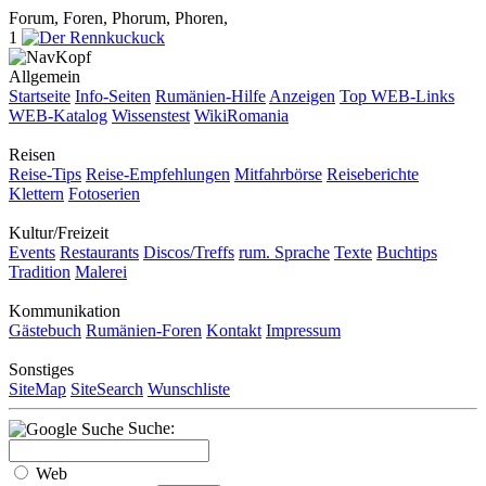
Forum, Foren, Phorum, Phoren,
1
Allgemein
Startseite
Info-Seiten
Rumänien-Hilfe
Anzeigen
Top WEB-Links
WEB-Katalog
Wissenstest
WikiRomania
Reisen
Reise-Tips
Reise-Empfehlungen
Mitfahrbörse
Reiseberichte
Klettern
Fotoserien
Kultur/Freizeit
Events
Restaurants
Discos/Treffs
rum. Sprache
Texte
Buchtips
Tradition
Malerei
Kommunikation
Gästebuch
Rumänien-Foren
Kontakt
Impressum
Sonstiges
SiteMap
SiteSearch
Wunschliste
Suche:
Web