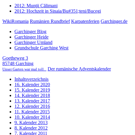
2012: Munţii Călimani
2012: Hochzeit in Sinaia/Bu#351;teni/Bucegi
WikiRomania
Rumänien Rundbrief
Karpatenferien
Garchinger.de
Garchinger Blog
Garchinger Heide
Garchinger Umland
Grundschule Garching West
Goetheweg 3
85748 Garching
Der rumänische Adventskalender
Unser Garten war mal toll...
Inhaltsverzeichnis
16. Kalender 2020
15. Kalender 2019
14. Kalender 2018
13. Kalender 2017
12. Kalender 2016
11. Kalender 2015
10. Kalender 2014
9. Kalender 2013
8. Kalender 2012
7. Kalender 2011