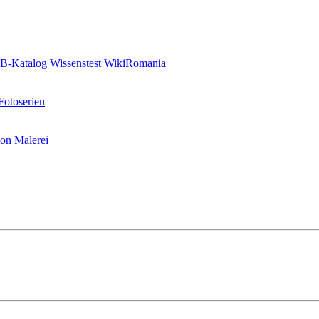
-Katalog
Wissenstest
WikiRomania
Fotoserien
ion
Malerei