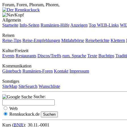
Forum, Foren, Phorum, Phoren,
Allgemein
Startseite
Info-Seiten
Rumänien-Hilfe
Anzeigen
Top WEB-Links
WEB
Reisen
Reise-Tips
Reise-Empfehlungen
Mitfahrbörse
Reiseberichte
Klettern
Kultur/Freizeit
Events
Restaurants
Discos/Treffs
rum. Sprache
Texte
Buchtips
Tradit
Kommunikation
Gästebuch
Rumänien-Foren
Kontakt
Impressum
Sonstiges
SiteMap
SiteSearch
Wunschliste
Suche:
Web
Rennkuckuck.de
Kurs (
BNR
):
30.11.-0001