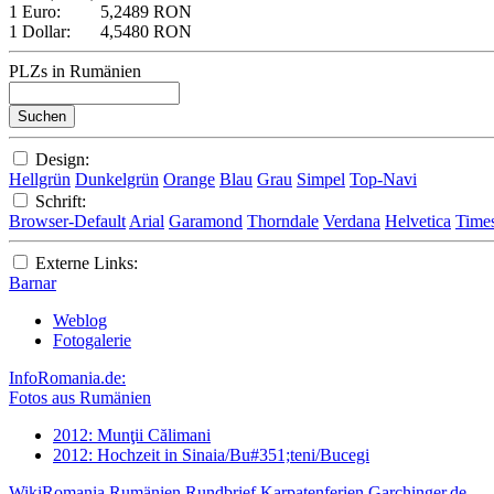
1 Euro:
5,2489 RON
1 Dollar:
4,5480 RON
PLZs in Rumänien
Design:
Hellgrün
Dunkelgrün
Orange
Blau
Grau
Simpel
Top-Navi
Schrift:
Browser-Default
Arial
Garamond
Thorndale
Verdana
Helvetica
Time
Externe Links:
Barnar
Weblog
Fotogalerie
InfoRomania.de:
Fotos aus Rumänien
2012: Munţii Călimani
2012: Hochzeit in Sinaia/Bu#351;teni/Bucegi
WikiRomania
Rumänien Rundbrief
Karpatenferien
Garchinger.de