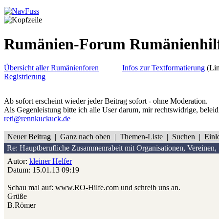
Rumänien-Forum Rumänienhil
Übersicht aller Rumänienforen
Infos zur Textformatierung
(Lin
Registrierung
Ab sofort erscheint wieder jeder Beitrag sofort - ohne Moderation.
Als Gegenleistung bitte ich alle User darum, mir rechtswidrige, belei
reti@rennkuckuck.de
Neuer Beitrag
|
Ganz nach oben
|
Themen-Liste
|
Suchen
|
Einl
Re: Hauptberufliche Zusammenrabeit mit Organisationen, Vereinen, S
Autor:
kleiner Helfer
Datum: 15.01.13 09:19
Schau mal auf: www.RO-Hilfe.com und schreib uns an.
Grüße
B.Römer