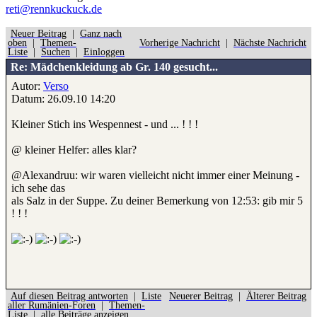
reti@rennkuckuck.de
Neuer Beitrag
|
Ganz nach
oben
|
Themen-
Vorherige Nachricht
|
Nächste Nachricht
Liste
|
Suchen
|
Einloggen
Re: Mädchenkleidung ab Gr. 140 gesucht...
Autor:
Verso
Datum: 26.09.10 14:20
Kleiner Stich ins Wespennest - und ... ! ! !
@ kleiner Helfer: alles klar?
@Alexandruu: wir waren vielleicht nicht immer einer Meinung -
ich sehe das
als Salz in der Suppe. Zu deiner Bemerkung von 12:53: gib mir 5
! ! !
Auf diesen Beitrag antworten
|
Liste
Neuerer Beitrag
|
Älterer Beitrag
aller Rumänien-Foren
|
Themen-
Liste
|
alle Beiträge anzeigen