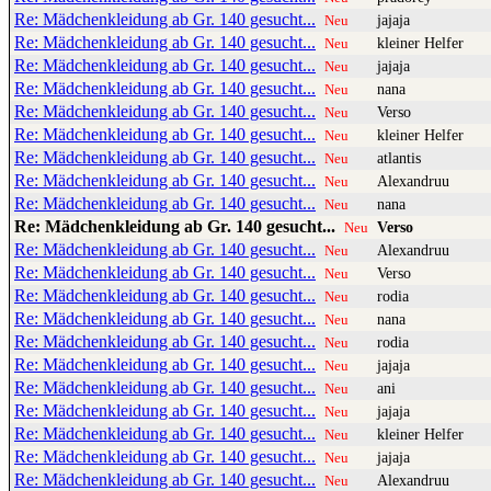
Re: Mädchenkleidung ab Gr. 140 gesucht...
jajaja
Neu
Re: Mädchenkleidung ab Gr. 140 gesucht...
kleiner Helfer
Neu
Re: Mädchenkleidung ab Gr. 140 gesucht...
jajaja
Neu
Re: Mädchenkleidung ab Gr. 140 gesucht...
nana
Neu
Re: Mädchenkleidung ab Gr. 140 gesucht...
Verso
Neu
Re: Mädchenkleidung ab Gr. 140 gesucht...
kleiner Helfer
Neu
Re: Mädchenkleidung ab Gr. 140 gesucht...
atlantis
Neu
Re: Mädchenkleidung ab Gr. 140 gesucht...
Alexandruu
Neu
Re: Mädchenkleidung ab Gr. 140 gesucht...
nana
Neu
Re: Mädchenkleidung ab Gr. 140 gesucht...
Verso
Neu
Re: Mädchenkleidung ab Gr. 140 gesucht...
Alexandruu
Neu
Re: Mädchenkleidung ab Gr. 140 gesucht...
Verso
Neu
Re: Mädchenkleidung ab Gr. 140 gesucht...
rodia
Neu
Re: Mädchenkleidung ab Gr. 140 gesucht...
nana
Neu
Re: Mädchenkleidung ab Gr. 140 gesucht...
rodia
Neu
Re: Mädchenkleidung ab Gr. 140 gesucht...
jajaja
Neu
Re: Mädchenkleidung ab Gr. 140 gesucht...
ani
Neu
Re: Mädchenkleidung ab Gr. 140 gesucht...
jajaja
Neu
Re: Mädchenkleidung ab Gr. 140 gesucht...
kleiner Helfer
Neu
Re: Mädchenkleidung ab Gr. 140 gesucht...
jajaja
Neu
Re: Mädchenkleidung ab Gr. 140 gesucht...
Alexandruu
Neu