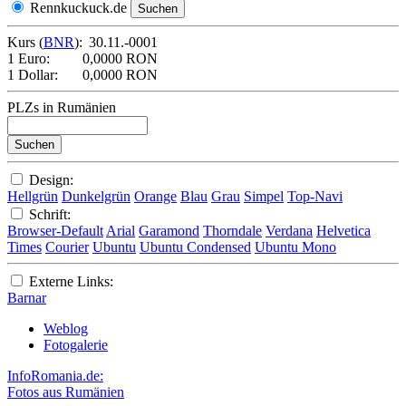
Rennkuckuck.de
Kurs (
BNR
):
30.11.-0001
1 Euro:
0,0000 RON
1 Dollar:
0,0000 RON
PLZs in Rumänien
Design:
Hellgrün
Dunkelgrün
Orange
Blau
Grau
Simpel
Top-Navi
Schrift:
Browser-Default
Arial
Garamond
Thorndale
Verdana
Helvetica
Times
Courier
Ubuntu
Ubuntu Condensed
Ubuntu Mono
Externe Links:
Barnar
Weblog
Fotogalerie
InfoRomania.de:
Fotos aus Rumänien