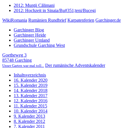
2012: Munţii Călimani
2012: Hochzeit in Sinaia/Bu#351;teni/Bucegi
WikiRomania
Rumänien Rundbrief
Karpatenferien
Garchinger.de
Garchinger Blog
Garchinger Heide
Garchinger Umland
Grundschule Garching West
Goetheweg 3
85748 Garching
Der rumänische Adventskalender
Unser Garten war mal toll...
Inhaltsverzeichnis
16. Kalender 2020
15. Kalender 2019
14. Kalender 2018
13. Kalender 2017
12. Kalender 2016
11. Kalender 2015
10. Kalender 2014
9. Kalender 2013
8. Kalender 2012
7. Kalender 2011