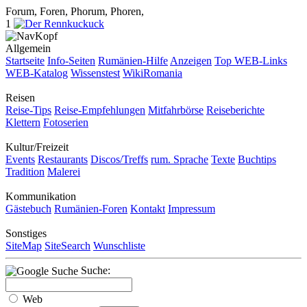
Forum, Foren, Phorum, Phoren,
1
Allgemein
Startseite
Info-Seiten
Rumänien-Hilfe
Anzeigen
Top WEB-Links
WEB-Katalog
Wissenstest
WikiRomania
Reisen
Reise-Tips
Reise-Empfehlungen
Mitfahrbörse
Reiseberichte
Klettern
Fotoserien
Kultur/Freizeit
Events
Restaurants
Discos/Treffs
rum. Sprache
Texte
Buchtips
Tradition
Malerei
Kommunikation
Gästebuch
Rumänien-Foren
Kontakt
Impressum
Sonstiges
SiteMap
SiteSearch
Wunschliste
Suche:
Web