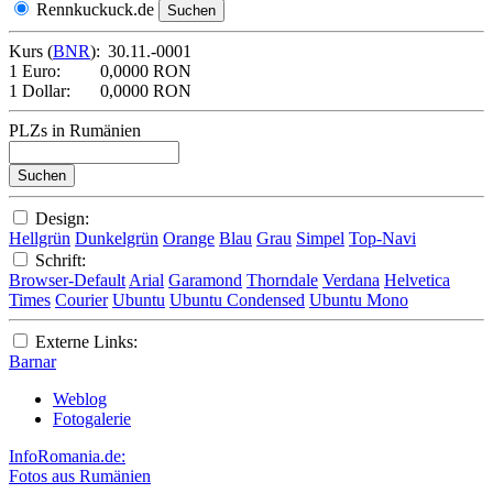
Rennkuckuck.de
Kurs (
BNR
):
30.11.-0001
1 Euro:
0,0000 RON
1 Dollar:
0,0000 RON
PLZs in Rumänien
Design:
Hellgrün
Dunkelgrün
Orange
Blau
Grau
Simpel
Top-Navi
Schrift:
Browser-Default
Arial
Garamond
Thorndale
Verdana
Helvetica
Times
Courier
Ubuntu
Ubuntu Condensed
Ubuntu Mono
Externe Links:
Barnar
Weblog
Fotogalerie
InfoRomania.de:
Fotos aus Rumänien