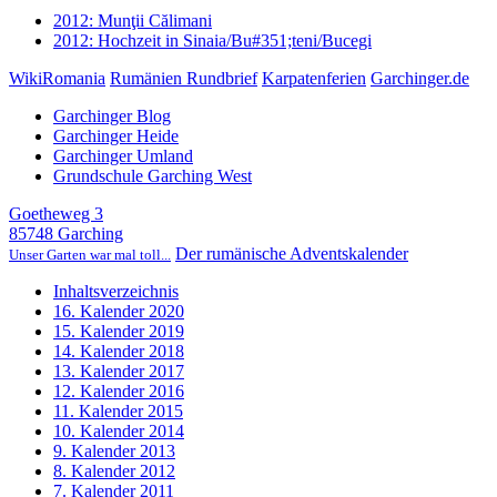
2012: Munţii Călimani
2012: Hochzeit in Sinaia/Bu#351;teni/Bucegi
WikiRomania
Rumänien Rundbrief
Karpatenferien
Garchinger.de
Garchinger Blog
Garchinger Heide
Garchinger Umland
Grundschule Garching West
Goetheweg 3
85748 Garching
Der rumänische Adventskalender
Unser Garten war mal toll...
Inhaltsverzeichnis
16. Kalender 2020
15. Kalender 2019
14. Kalender 2018
13. Kalender 2017
12. Kalender 2016
11. Kalender 2015
10. Kalender 2014
9. Kalender 2013
8. Kalender 2012
7. Kalender 2011