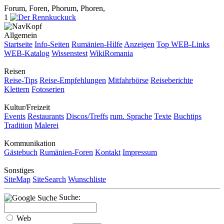
Forum, Foren, Phorum, Phoren,
1
Allgemein
Startseite
Info-Seiten
Rumänien-Hilfe
Anzeigen
Top WEB-Links
WEB-Katalog
Wissenstest
WikiRomania
Reisen
Reise-Tips
Reise-Empfehlungen
Mitfahrbörse
Reiseberichte
Klettern
Fotoserien
Kultur/Freizeit
Events
Restaurants
Discos/Treffs
rum. Sprache
Texte
Buchtips
Tradition
Malerei
Kommunikation
Gästebuch
Rumänien-Foren
Kontakt
Impressum
Sonstiges
SiteMap
SiteSearch
Wunschliste
Suche:
Web