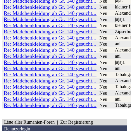
Re: Mädchenkleidung ab Gr. 140 gesucht...
jajaja
Neu
Re: Mädchenkleidung ab Gr. 140 gesucht...
kleiner 
Neu
Re: Mädchenkleidung ab Gr. 140 gesucht...
Alexand
Neu
Re: Mädchenkleidung ab Gr. 140 gesucht...
jajaja
Neu
Re: Mädchenkleidung ab Gr. 140 gesucht...
kleiner 
Neu
Re: Mädchenkleidung ab Gr. 140 gesucht...
Zipserb
Neu
Re: Mädchenkleidung ab Gr. 140 gesucht...
Alexand
Neu
Re: Mädchenkleidung ab Gr. 140 gesucht...
ani
Neu
Re: Mädchenkleidung ab Gr. 140 gesucht...
Alexand
Neu
Re: Mädchenkleidung ab Gr. 140 gesucht...
ani
Neu
Re: Mädchenkleidung ab Gr. 140 gesucht...
jajaja
Neu
Re: Mädchenkleidung ab Gr. 140 gesucht...
ani
Neu
Re: Mädchenkleidung ab Gr. 140 gesucht...
Tabalug
Neu
Re: Mädchenkleidung ab Gr. 140 gesucht...
Alexand
Neu
Re: Mädchenkleidung ab Gr. 140 gesucht...
Tabalug
Neu
Re: Mädchenkleidung ab Gr. 140 gesucht...
Alexand
Neu
Re: Mädchenkleidung ab Gr. 140 gesucht...
ani
Neu
Re: Mädchenkleidung ab Gr. 140 gesucht...
Tabalug
Neu
Liste aller Rumänien-Foren
|
Zur Registrierung
Benutzerlogin