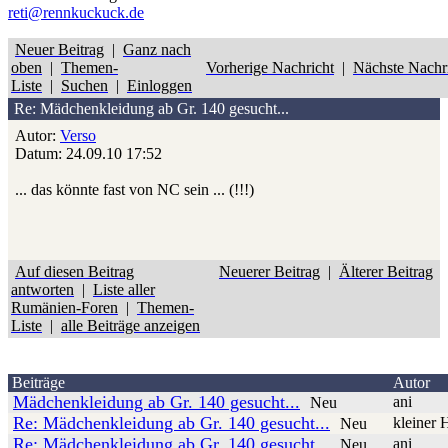
reti@rennkuckuck.de
Neuer Beitrag
|
Ganz nach
oben
|
Themen-
Vorherige Nachricht
|
Nächste Nachr
Liste
|
Suchen
|
Einloggen
Re: Mädchenkleidung ab Gr. 140 gesucht...
Autor:
Verso
Datum: 24.09.10 17:52
... das könnte fast von NC sein ... (!!!)
Auf diesen Beitrag
Neuerer Beitrag
|
Älterer Beitrag
antworten
|
Liste aller
Rumänien-Foren
|
Themen-
Liste
|
alle Beiträge anzeigen
Beiträge
Autor
Mädchenkleidung ab Gr. 140 gesucht...
ani
Neu
Re: Mädchenkleidung ab Gr. 140 gesucht...
kleiner 
Neu
Re: Mädchenkleidung ab Gr. 140 gesucht...
ani
Neu