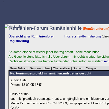
1
Rumänien-Forum Rumänienhilfe
(Rumänienforum
Übersicht aller Rumänienforen
Infos zur Textformatierung
(Link
Registrierung
Ab sofort erscheint wieder jeder Beitrag sofort - ohne Moderation.
Als Gegenleistung bitte ich alle User darum, mir rechtswidrige, beleidig
Rechtsverletzungen wie fremde Texte oder Fotos sofort zu melden:
ret
Neuer Beitrag
|
Ganz nach oben
|
Themen-Liste
|
Suchen
|
Einloggen
Re: tourismus-projekt in rumänien:mitstreiter gesucht
Autor: Gabi
Datum: 13.02.05 18:51
Hallo Kerstin,
das mit "praktisch veranlagt, kreativ, umgänglich und ein bisschen ver
Melde Dich einfach unter 017624522059, bin gespannt auf Dein Prokje
Grüße,