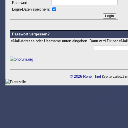
Passwort:
Login-Daten speichern:
Passwort vergessen?
eMail-Adresse oder Username unten eingeben. Dann wird Dir per eMail
© 2026 René Thiel
(Seite zuletzt m
Ende: 0,014 - Total: 0,014 - Mozilla/5.0 (Linux; Android 14; Pixel 8) AppleWeb
ClaudeBot/1.0; +claudebot@anthropic
Die Script-Zeitzone und die ini-set