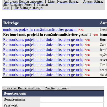
Auf diesen Beitrag antworten
|
Liste
Neuerer Beitrag
|
Älterer Beitrag
aller Rumänien-Foren
|
Themen-
Liste
|
alle Beiträge anzeigen
Beiträge
Au
tourismus-projekt in rumänien:mitstreiter gesucht
kerst
Neu
Re: tourismus-projekt in rumänien:mitstreiter gesucht
benu
Neu
Re: tourismus-projekt in rumänien:mitstreiter gesucht
Brun
Neu
Re: tourismus-projekt in rumänien:mitstreiter gesucht
Gabi
Neu
Re: tourismus-projekt in rumänien:mitstreiter gesucht
fernf
Neu
Re: tourismus-projekt in rumänien:mitstreiter gesucht
ray2
Neu
Re: tourismus-projekt in rumänien:mitstreiter gesucht
reise
Neu
Re: tourismus-projekt in rumänien:mitstreiter gesucht
Tim 
Neu
Re: tourismus-projekt in rumänien:mitstreiter gesucht
henr
Neu
Re: tourismus-projekt in rumänien:mitstreiter gesucht
claud
Neu
Liste aller Rumänien-Foren
|
Zur Registrierung
Benutzerlogin
Benutzername:
Passwort: