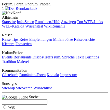
Forum, Foren, Phorum, Phoren,
1
Allgemein
Startseite
Info-Seiten
Rumänien-Hilfe
Anzeigen
Top WEB-Links
WEB-Katalog
Wissenstest
WikiRomania
Reisen
Reise-Tips
Reise-Empfehlungen
Mitfahrbörse
Reiseberichte
Klettern
Fotoserien
Kultur/Freizeit
Events
Restaurants
Discos/Treffs
rum. Sprache
Texte
Buchtips
Tradition
Malerei
Kommunikation
Gästebuch
Rumänien-Foren
Kontakt
Impressum
Sonstiges
SiteMap
SiteSearch
Wunschliste
Suche:
Web