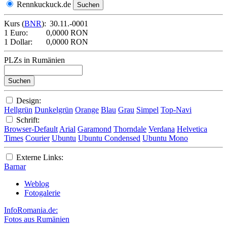
Rennkuckuck.de
Kurs (
BNR
):
30.11.-0001
1 Euro:
0,0000 RON
1 Dollar:
0,0000 RON
PLZs in Rumänien
Design:
Hellgrün
Dunkelgrün
Orange
Blau
Grau
Simpel
Top-Navi
Schrift:
Browser-Default
Arial
Garamond
Thorndale
Verdana
Helvetica
Times
Courier
Ubuntu
Ubuntu Condensed
Ubuntu Mono
Externe Links:
Barnar
Weblog
Fotogalerie
InfoRomania.de:
Fotos aus Rumänien