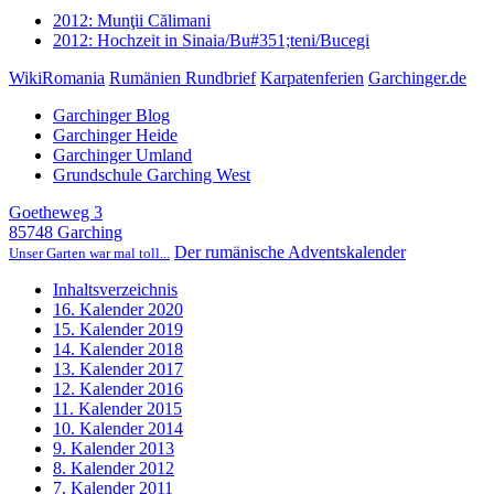
2012: Munţii Călimani
2012: Hochzeit in Sinaia/Bu#351;teni/Bucegi
WikiRomania
Rumänien Rundbrief
Karpatenferien
Garchinger.de
Garchinger Blog
Garchinger Heide
Garchinger Umland
Grundschule Garching West
Goetheweg 3
85748 Garching
Der rumänische Adventskalender
Unser Garten war mal toll...
Inhaltsverzeichnis
16. Kalender 2020
15. Kalender 2019
14. Kalender 2018
13. Kalender 2017
12. Kalender 2016
11. Kalender 2015
10. Kalender 2014
9. Kalender 2013
8. Kalender 2012
7. Kalender 2011