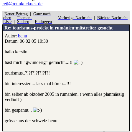
reti@rennkuckuck.de
Neuer Beitrag
|
Ganz nach
oben
|
Themen-
Vorherige Nachricht
|
Nächste Nachricht
Liste
|
Suchen
|
Einloggen
Re: tourismus-projekt in rumänien:mitstreiter gesucht
Autor:
benu
Datum: 06.02.05 10:30
hallo kerstin
hast mich "gwunderig" gemacht...!!!
tourismus..?!?!?!?!?!?!?!
bin interessiert... lass mal hören...!!!
bin selber ab oktober 2005 in rumänien. ( wenn alles planmässig
verläuft )
bin gespannt...
grüsse aus der schweiz benu