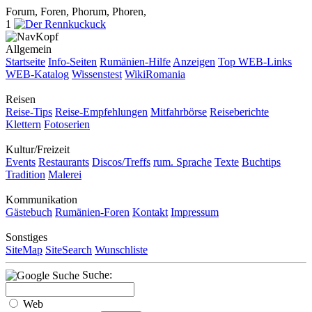
Forum, Foren, Phorum, Phoren,
1
Allgemein
Startseite
Info-Seiten
Rumänien-Hilfe
Anzeigen
Top WEB-Links
WEB-Katalog
Wissenstest
WikiRomania
Reisen
Reise-Tips
Reise-Empfehlungen
Mitfahrbörse
Reiseberichte
Klettern
Fotoserien
Kultur/Freizeit
Events
Restaurants
Discos/Treffs
rum. Sprache
Texte
Buchtips
Tradition
Malerei
Kommunikation
Gästebuch
Rumänien-Foren
Kontakt
Impressum
Sonstiges
SiteMap
SiteSearch
Wunschliste
Suche:
Web