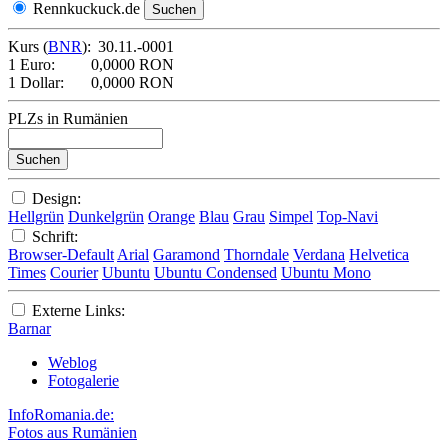
Rennkuckuck.de
Kurs (
BNR
):
30.11.-0001
1 Euro:
0,0000 RON
1 Dollar:
0,0000 RON
PLZs in Rumänien
Design:
Hellgrün
Dunkelgrün
Orange
Blau
Grau
Simpel
Top-Navi
Schrift:
Browser-Default
Arial
Garamond
Thorndale
Verdana
Helvetica
Times
Courier
Ubuntu
Ubuntu Condensed
Ubuntu Mono
Externe Links:
Barnar
Weblog
Fotogalerie
InfoRomania.de:
Fotos aus Rumänien