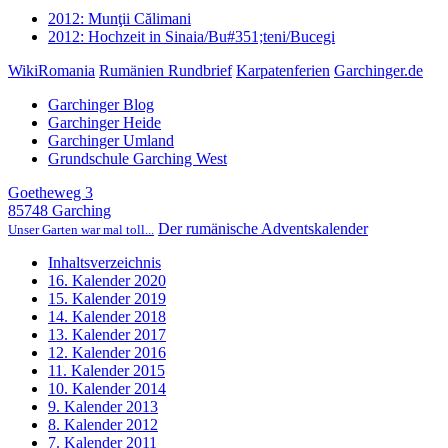
2012: Munţii Călimani
2012: Hochzeit in Sinaia/Bu#351;teni/Bucegi
WikiRomania
Rumänien Rundbrief
Karpatenferien
Garchinger.de
Garchinger Blog
Garchinger Heide
Garchinger Umland
Grundschule Garching West
Goetheweg 3
85748 Garching
Der rumänische Adventskalender
Unser Garten war mal toll...
Inhaltsverzeichnis
16. Kalender 2020
15. Kalender 2019
14. Kalender 2018
13. Kalender 2017
12. Kalender 2016
11. Kalender 2015
10. Kalender 2014
9. Kalender 2013
8. Kalender 2012
7. Kalender 2011