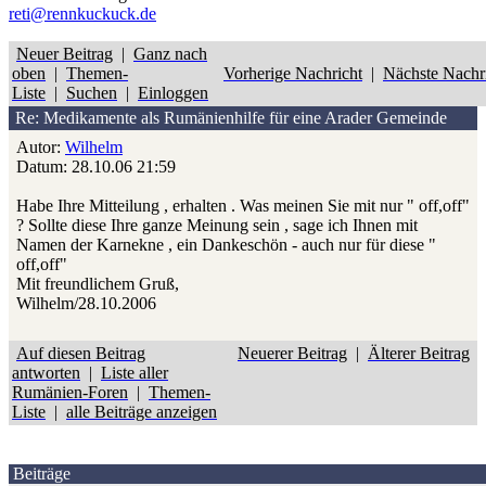
reti@rennkuckuck.de
Neuer Beitrag
|
Ganz nach
oben
|
Themen-
Vorherige Nachricht
|
Nächste Nachr
Liste
|
Suchen
|
Einloggen
Re: Medikamente als Rumänienhilfe für eine Arader Gemeinde
Autor:
Wilhelm
Datum: 28.10.06 21:59
Habe Ihre Mitteilung , erhalten . Was meinen Sie mit nur " off,off"
? Sollte diese Ihre ganze Meinung sein , sage ich Ihnen mit
Namen der Karnekne , ein Dankeschön - auch nur für diese "
off,off"
Mit freundlichem Gruß,
Wilhelm/28.10.2006
Auf diesen Beitrag
Neuerer Beitrag
|
Älterer Beitrag
antworten
|
Liste aller
Rumänien-Foren
|
Themen-
Liste
|
alle Beiträge anzeigen
Beiträge