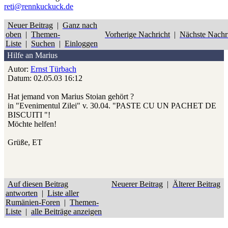
reti@rennkuckuck.de
Neuer Beitrag
|
Ganz nach
oben
|
Themen-
Vorherige Nachricht
|
Nächste Nachr
Liste
|
Suchen
|
Einloggen
Hilfe an Marius
Autor:
Ernst Türbach
Datum: 02.05.03 16:12
Hat jemand von Marius Stoian gehört ?
in "Evenimentul Zilei" v. 30.04. "PASTE CU UN PACHET DE
BISCUITI "!
Möchte helfen!
Grüße, ET
Auf diesen Beitrag
Neuerer Beitrag
|
Älterer Beitrag
antworten
|
Liste aller
Rumänien-Foren
|
Themen-
Liste
|
alle Beiträge anzeigen