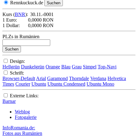
Rennkuckuck.de
Kurs (
BNR
):
30.11.-0001
1 Euro:
0,0000 RON
1 Dollar:
0,0000 RON
PLZs in Rumänien
Design:
Hellgrün
Dunkelgrün
Orange
Blau
Grau
Simpel
Top-Navi
Schrift:
Browser-Default
Arial
Garamond
Thorndale
Verdana
Helvetica
Times
Courier
Ubuntu
Ubuntu Condensed
Ubuntu Mono
Externe Links:
Barnar
Weblog
Fotogalerie
InfoRomania.de:
Fotos aus Rumänien