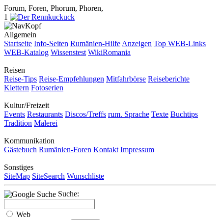
Forum, Foren, Phorum, Phoren,
1
Allgemein
Startseite
Info-Seiten
Rumänien-Hilfe
Anzeigen
Top WEB-Links
WEB-Katalog
Wissenstest
WikiRomania
Reisen
Reise-Tips
Reise-Empfehlungen
Mitfahrbörse
Reiseberichte
Klettern
Fotoserien
Kultur/Freizeit
Events
Restaurants
Discos/Treffs
rum. Sprache
Texte
Buchtips
Tradition
Malerei
Kommunikation
Gästebuch
Rumänien-Foren
Kontakt
Impressum
Sonstiges
SiteMap
SiteSearch
Wunschliste
Suche:
Web