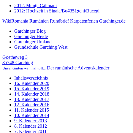
2012: Munţii Călimani
2012: Hochzeit in Sinaia/Bu#351;teni/Bucegi
WikiRomania
Rumänien Rundbrief
Karpatenferien
Garchinger.de
Garchinger Blog
Garchinger Heide
Garchinger Umland
Grundschule Garching West
Goetheweg 3
85748 Garching
Der rumänische Adventskalender
Unser Garten war mal toll...
Inhaltsverzeichnis
16. Kalender 2020
15. Kalender 2019
14. Kalender 2018
13. Kalender 2017
12. Kalender 2016
11. Kalender 2015
10. Kalender 2014
9. Kalender 2013
8. Kalender 2012
7. Kalender 2011