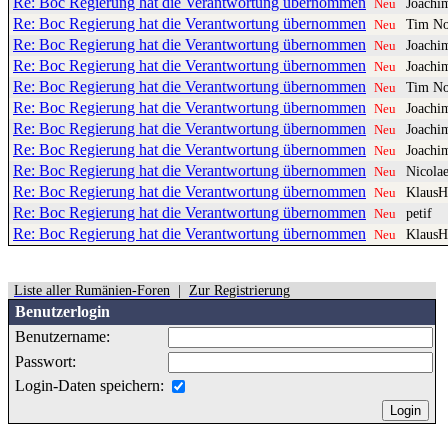
Re: Boc Regierung hat die Verantwortung übernommen
Joachi
Neu
Re: Boc Regierung hat die Verantwortung übernommen
Tim No
Neu
Re: Boc Regierung hat die Verantwortung übernommen
Joachi
Neu
Re: Boc Regierung hat die Verantwortung übernommen
Joachi
Neu
Re: Boc Regierung hat die Verantwortung übernommen
Tim No
Neu
Re: Boc Regierung hat die Verantwortung übernommen
Joachi
Neu
Re: Boc Regierung hat die Verantwortung übernommen
Joachi
Neu
Re: Boc Regierung hat die Verantwortung übernommen
Joachi
Neu
Re: Boc Regierung hat die Verantwortung übernommen
Nicola
Neu
Re: Boc Regierung hat die Verantwortung übernommen
Klaus
Neu
Re: Boc Regierung hat die Verantwortung übernommen
petif
Neu
Re: Boc Regierung hat die Verantwortung übernommen
Klaus
Neu
Liste aller Rumänien-Foren
|
Zur Registrierung
Benutzerlogin
Benutzername:
Passwort:
Login-Daten speichern: