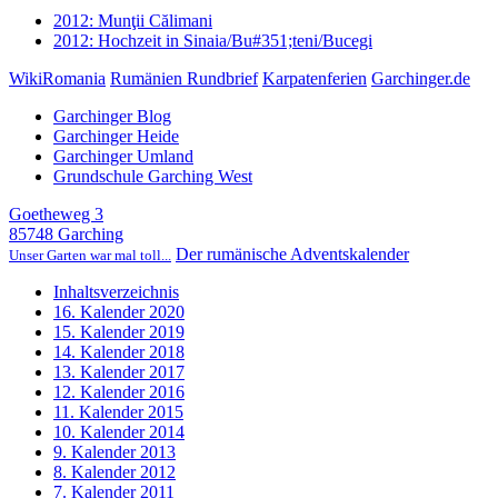
2012: Munţii Călimani
2012: Hochzeit in Sinaia/Bu#351;teni/Bucegi
WikiRomania
Rumänien Rundbrief
Karpatenferien
Garchinger.de
Garchinger Blog
Garchinger Heide
Garchinger Umland
Grundschule Garching West
Goetheweg 3
85748 Garching
Der rumänische Adventskalender
Unser Garten war mal toll...
Inhaltsverzeichnis
16. Kalender 2020
15. Kalender 2019
14. Kalender 2018
13. Kalender 2017
12. Kalender 2016
11. Kalender 2015
10. Kalender 2014
9. Kalender 2013
8. Kalender 2012
7. Kalender 2011