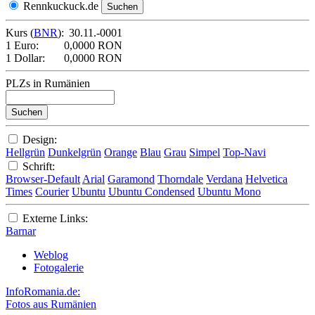
Rennkuckuck.de
Kurs (
BNR
):
30.11.-0001
1 Euro:
0,0000 RON
1 Dollar:
0,0000 RON
PLZs in Rumänien
Design:
Hellgrün
Dunkelgrün
Orange
Blau
Grau
Simpel
Top-Navi
Schrift:
Browser-Default
Arial
Garamond
Thorndale
Verdana
Helvetica
Times
Courier
Ubuntu
Ubuntu Condensed
Ubuntu Mono
Externe Links:
Barnar
Weblog
Fotogalerie
InfoRomania.de:
Fotos aus Rumänien