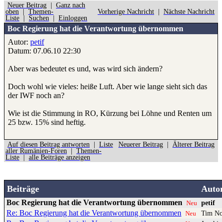
Neuer Beitrag
|
Ganz nach
oben
|
Themen-
Vorherige Nachricht
|
Nächste Nachricht
Liste
|
Suchen
|
Einloggen
Boc Regierung hat die Verantwortung übernommen
Autor:
petif
Datum: 07.06.10 22:30
Aber was bedeutet es und, was wird sich ändern?
Doch wohl wie vieles: heiße Luft. Aber wie lange sieht sich das
der IWF noch an?
Wie ist die Stimmung in RO, Kürzung bei Löhne und Renten um
25 bzw. 15% sind heftig.
Auf diesen Beitrag antworten
|
Liste
Neuerer Beitrag
|
Älterer Beitrag
aller Rumänien-Foren
|
Themen-
Liste
|
alle Beiträge anzeigen
Beiträge
Auto
Boc Regierung hat die Verantwortung übernommen
petif
Neu
Re: Boc Regierung hat die Verantwortung übernommen
Tim No
Neu