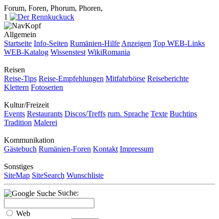
Forum, Foren, Phorum, Phoren,
1
Allgemein
Startseite
Info-Seiten
Rumänien-Hilfe
Anzeigen
Top WEB-Links
WEB-Katalog
Wissenstest
WikiRomania
Reisen
Reise-Tips
Reise-Empfehlungen
Mitfahrbörse
Reiseberichte
Klettern
Fotoserien
Kultur/Freizeit
Events
Restaurants
Discos/Treffs
rum. Sprache
Texte
Buchtips
Tradition
Malerei
Kommunikation
Gästebuch
Rumänien-Foren
Kontakt
Impressum
Sonstiges
SiteMap
SiteSearch
Wunschliste
Suche:
Web