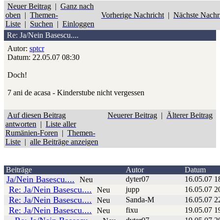
Neuer Beitrag
|
Ganz nach
oben
|
Themen-
Vorherige Nachricht
|
Nächste Nachr
Liste
|
Suchen
|
Einloggen
Re: Ja/Nein Basescu....
Autor:
sptcr
Datum: 22.05.07 08:30
Doch!
7 ani de acasa - Kinderstube nicht vergessen
Auf diesen Beitrag
Neuerer Beitrag
|
Älterer Beitrag
antworten
|
Liste aller
Rumänien-Foren
|
Themen-
Liste
|
alle Beiträge anzeigen
Beiträge
Autor
Datum
Ja/Nein Basescu....
dyter07
16.05.07 1
Neu
Re: Ja/Nein Basescu....
jupp
16.05.07 2
Neu
Re: Ja/Nein Basescu....
Sanda-M
16.05.07 2
Neu
Re: Ja/Nein Basescu....
fixu
19.05.07 1
Neu