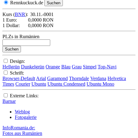
Rennkuckuck.de
Kurs (
BNR
):
30.11.-0001
1 Euro:
0,0000 RON
1 Dollar:
0,0000 RON
PLZs in Rumänien
Design:
Hellgrün
Dunkelgrün
Orange
Blau
Grau
Simpel
Top-Navi
Schrift:
Browser-Default
Arial
Garamond
Thorndale
Verdana
Helvetica
Times
Courier
Ubuntu
Ubuntu Condensed
Ubuntu Mono
Externe Links:
Barnar
Weblog
Fotogalerie
InfoRomania.de:
Fotos aus Rumänien