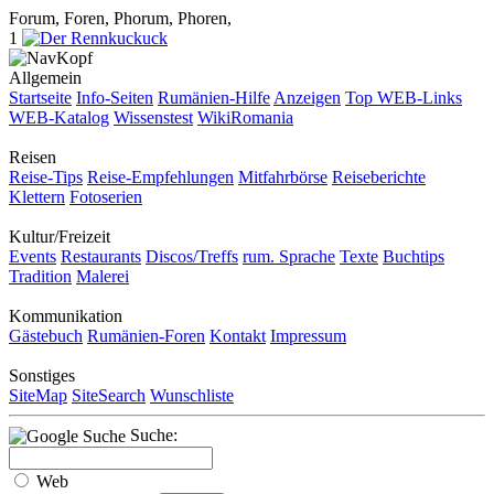
Forum, Foren, Phorum, Phoren,
1
Allgemein
Startseite
Info-Seiten
Rumänien-Hilfe
Anzeigen
Top WEB-Links
WEB-Katalog
Wissenstest
WikiRomania
Reisen
Reise-Tips
Reise-Empfehlungen
Mitfahrbörse
Reiseberichte
Klettern
Fotoserien
Kultur/Freizeit
Events
Restaurants
Discos/Treffs
rum. Sprache
Texte
Buchtips
Tradition
Malerei
Kommunikation
Gästebuch
Rumänien-Foren
Kontakt
Impressum
Sonstiges
SiteMap
SiteSearch
Wunschliste
Suche:
Web