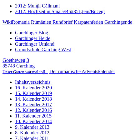
2012: Munţii Călimani
2012: Hochzeit in Sinaia/Bu#351;teni/Bucegi
WikiRomania
Rumänien Rundbrief
Karpatenferien
Garchinger.de
Garchinger Blog
Garchinger Heide
Garchinger Umland
Grundschule Garching West
Goetheweg 3
85748 Garching
Der rumänische Adventskalender
Unser Garten war mal toll...
Inhaltsverzeichnis
16. Kalender 2020
15. Kalender 2019
14. Kalender 2018
13. Kalender 2017
12. Kalender 2016
11. Kalender 2015
10. Kalender 2014
9. Kalender 2013
8. Kalender 2012
7. Kalender 2011