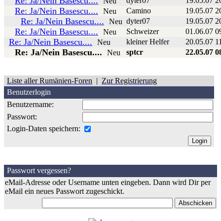
Re: Ja/Nein Basescu....
dyter07
19.05.07 2
Neu
Re: Ja/Nein Basescu....
Camino
19.05.07 2
Neu
Re: Ja/Nein Basescu....
dyter07
19.05.07 2
Neu
Re: Ja/Nein Basescu....
Schweizer
01.06.07 0
Neu
Re: Ja/Nein Basescu....
kleiner Helfer
20.05.07 1
Neu
Re: Ja/Nein Basescu....
sptcr
22.05.07 0
Neu
Liste aller Rumänien-Foren
|
Zur Registrierung
Benutzerlogin
Benutzername:
Passwort:
Login-Daten speichern:
Passwort vergessen?
eMail-Adresse oder Username unten eingeben. Dann wird Dir per
eMail ein neues Passwort zugeschickt.