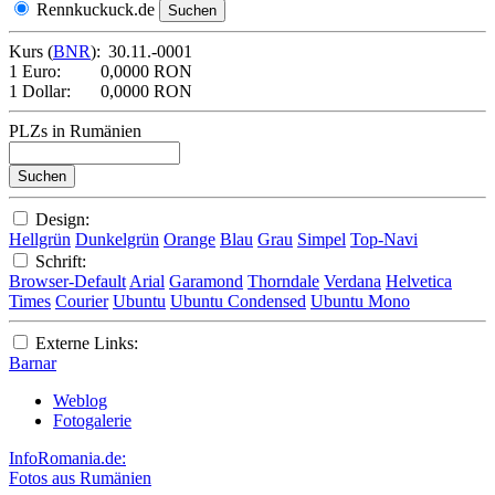
Rennkuckuck.de
Kurs (
BNR
):
30.11.-0001
1 Euro:
0,0000 RON
1 Dollar:
0,0000 RON
PLZs in Rumänien
Design:
Hellgrün
Dunkelgrün
Orange
Blau
Grau
Simpel
Top-Navi
Schrift:
Browser-Default
Arial
Garamond
Thorndale
Verdana
Helvetica
Times
Courier
Ubuntu
Ubuntu Condensed
Ubuntu Mono
Externe Links:
Barnar
Weblog
Fotogalerie
InfoRomania.de:
Fotos aus Rumänien