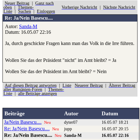
Neuer Beitrag
|
Ganz nach
oben
|
Themen-
Vorherige Nachricht
|
Nächste Nachricht
Liste
|
Suchen
|
Einloggen
Re: Ja/Nein Basescu....
Autor:
Sanda-M
Datum: 16.05.07 22:16
Ja, durch geschickte Fragen kann man das Volk in die Irre führen.
Wollen Sie das der Präsident "nicht" im Amt bleibt? = Ja
Wollen Sie das der Präsident im Amt bleibt? = Nein
Auf diesen Beitrag antworten
|
Liste
Neuerer Beitrag
|
Älterer Beitrag
aller Rumänien-Foren
|
Themen-
Liste
|
alle Beiträge anzeigen
Beiträge
Autor
Datum
Ja/Nein Basescu....
dyter07
16.05.07 18:21
Neu
Re: Ja/Nein Basescu....
jupp
16.05.07 20:15
Neu
Re: Ja/Nein Basescu....
Sanda-M
16.05.07 22:16
Neu