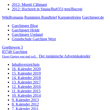
2012: Munţii Călimani
2012: Hochzeit in Sinaia/Bu#351;teni/Bucegi
WikiRomania
Rumänien Rundbrief
Karpatenferien
Garchinger.de
Garchinger Blog
Garchinger Heide
Garchinger Umland
Grundschule Garching West
Goetheweg 3
85748 Garching
Der rumänische Adventskalender
Unser Garten war mal toll...
Inhaltsverzeichnis
16. Kalender 2020
15. Kalender 2019
14. Kalender 2018
13. Kalender 2017
12. Kalender 2016
11. Kalender 2015
10. Kalender 2014
9. Kalender 2013
8. Kalender 2012
7. Kalender 2011