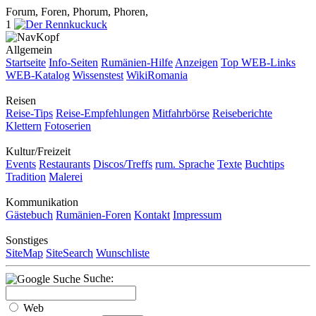
Forum, Foren, Phorum, Phoren,
1
Allgemein
Startseite
Info-Seiten
Rumänien-Hilfe
Anzeigen
Top WEB-Links
WEB-Katalog
Wissenstest
WikiRomania
Reisen
Reise-Tips
Reise-Empfehlungen
Mitfahrbörse
Reiseberichte
Klettern
Fotoserien
Kultur/Freizeit
Events
Restaurants
Discos/Treffs
rum. Sprache
Texte
Buchtips
Tradition
Malerei
Kommunikation
Gästebuch
Rumänien-Foren
Kontakt
Impressum
Sonstiges
SiteMap
SiteSearch
Wunschliste
Suche:
Web