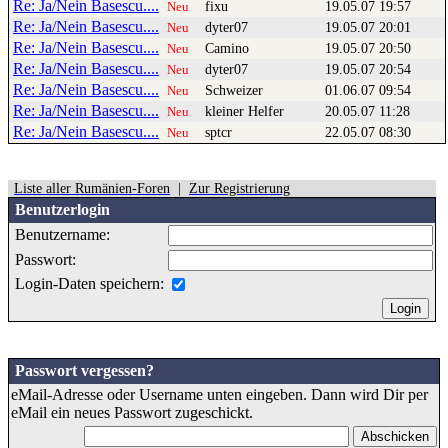
Re: Ja/Nein Basescu....
fixu
19.05.07 19:57
Neu
Re: Ja/Nein Basescu....
dyter07
19.05.07 20:01
Neu
Re: Ja/Nein Basescu....
Camino
19.05.07 20:50
Neu
Re: Ja/Nein Basescu....
dyter07
19.05.07 20:54
Neu
Re: Ja/Nein Basescu....
Schweizer
01.06.07 09:54
Neu
Re: Ja/Nein Basescu....
kleiner Helfer
20.05.07 11:28
Neu
Re: Ja/Nein Basescu....
sptcr
22.05.07 08:30
Neu
Liste aller Rumänien-Foren
|
Zur Registrierung
Benutzerlogin
Benutzername:
Passwort:
Login-Daten speichern:
Passwort vergessen?
eMail-Adresse oder Username unten eingeben. Dann wird Dir per
eMail ein neues Passwort zugeschickt.